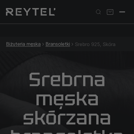
Srebrna biżuteria: 1 szt. –10% • 2 szt. –15% • 3 szt. –20% |
Złota biżuteria: –30% | Do 31.08
Biżuteria męska
Bransoletki
Srebro 925, Skóra
Srebrna
męska
skórzana