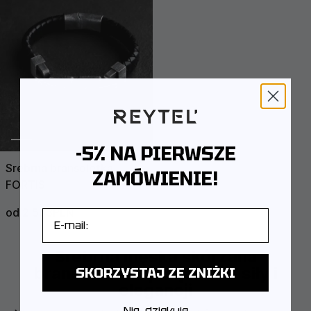
-5% NA PIERWSZE
Srebrna bransoletka
ZAMÓWIENIE!
FORTIS
od 2 583PLN
3 443PLN
E-mail
Srebrna męska skórzana
bransoletka – połączenie siły i
SKORZYSTAJ ZE ZNIŻKI
elegancji
Nie, dziękuję