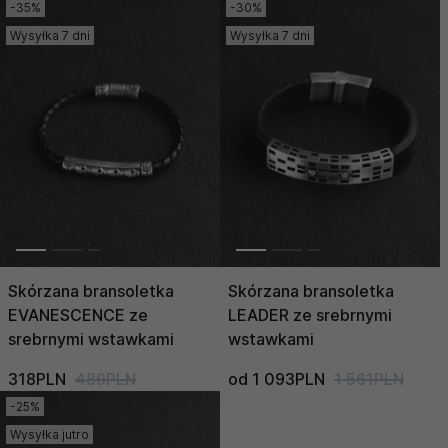
Cena (Wysoka >
-35%
-30%
Niska)
Wysyłka 7 dni
Wysyłka 7 dni
Skórzana bransoletka
Skórzana bransoletka
EVANESCENCE ze
LEADER ze srebrnymi
srebrnymi wstawkami
wstawkami
318PLN
489PLN
od 1 093PLN
1 561PLN
-25%
Wysyłka jutro