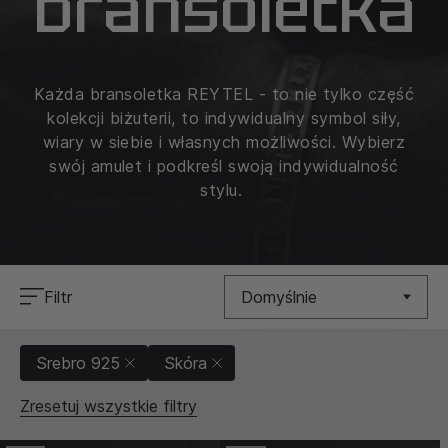
bransoletka
Każda bransoletka REYTEL - to nie tylko część
kolekcji biżuterii, to indywidualny symbol siły,
wiary w siebie i własnych możliwości. Wybierz
swój amulet i podkreśl swoją indywidualność
stylu.
Filtr
Domyślnie
Nowość
Srebro 925
Skóra
Cena (Niska >
Zresetuj wszystkie filtry
Wysoka)