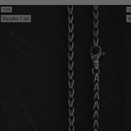
-10%
-
Wysyłka 7 dni
W