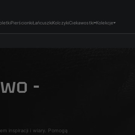
oletki
Pierścionki
Łańcuszki
Kolczyki
Ciekawostki
Kolekcje
two -
łem inspiracji i wiary. Pomogą