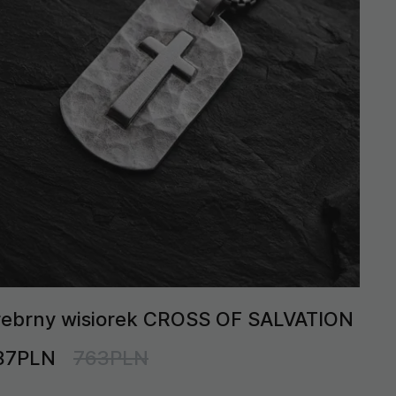
rebrny wisiorek CROSS OF SALVATION
87PLN
763PLN