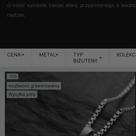
ci nosić symbole swojej wiary, przypominając o ważn
nadziei.
CENA:
METAL
TYP
KOLEKC
BIŻUTERII
-10%
możliwość grawerowania
Wysyłka jutro