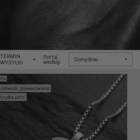
TERMIN
Sortuj
Domyślnie
według:
WYSYŁKI
Nowość
10%
ożliwość grawerowania
Cena (Niska >
Wysoka)
ysyłka jutro
Cena (Wysoka >
Niska)