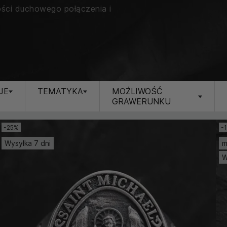
ości duchowego połączenia i
JE
TEMATYKA
MOŻLIWOŚĆ
GRAWERUNKU
-25%
-
Wysyłka 7 dni
m
W