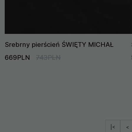
Srebrny pierścień ŚWIĘTY MICHAŁ
669PLN
743PLN
|<
<