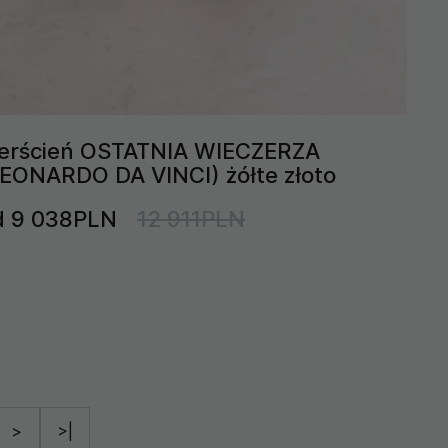
ierścień OSTATNIA WIECZERZA
LEONARDO DA VINCI) żółte złoto
d 9 038PLN
12 911PLN
>
>|