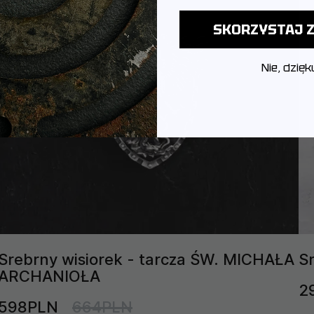
SKORZYSTAJ Z
Nie, dzięk
Srebrny wisiorek - tarcza ŚW. MICHAŁA
S
ARCHANIOŁA
2
598PLN
664PLN