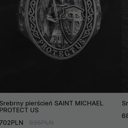
Srebrny pierścień SAINT MICHAEL
S
PROTECT US
6
702PLN
935PLN