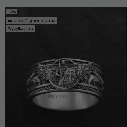
-10%
możliwość grawerowania
Wysyłka jutro