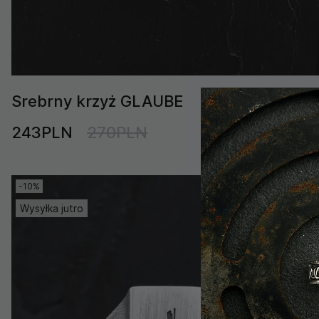
Srebrny krzyż GLAUBE
243PLN
270PLN
-10%
Wysyłka jutro