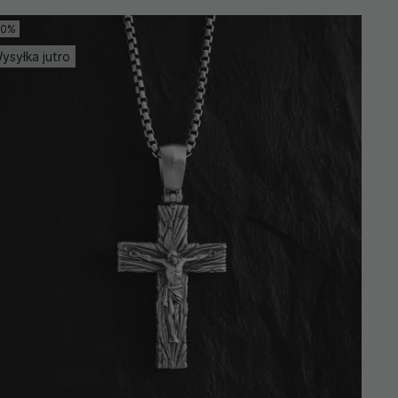
10%
ysyłka jutro