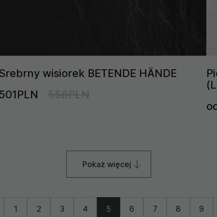
Srebrny wisiorek BETENDE HÄNDE
P
(
501PLN
556PLN
o
Pokaż więcej
1
2
3
4
5
6
7
8
9