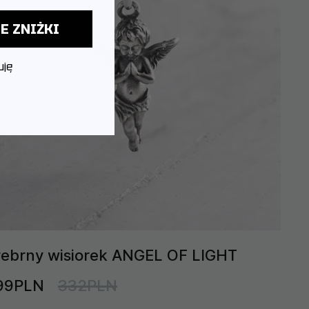
E ZNIŻKI
uję
rebrny wisiorek ANGEL OF LIGHT
99PLN
332PLN