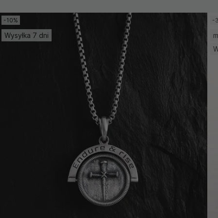
-10%
-
Wysyłka 7 dni
m
W