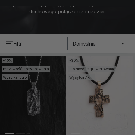
symbole swojej wiary, przypominając o ważności
duchowego połączenia i nadziei.
Filtr
Domyślnie
-10%
-30%
Nowość
możliwość grawerowania
możliwość grawerowania
Cena (Niska >
Wysyłka jutro
Wysyłka 7 dni
Wysoka)
Cena (Wysoka >
Niska)