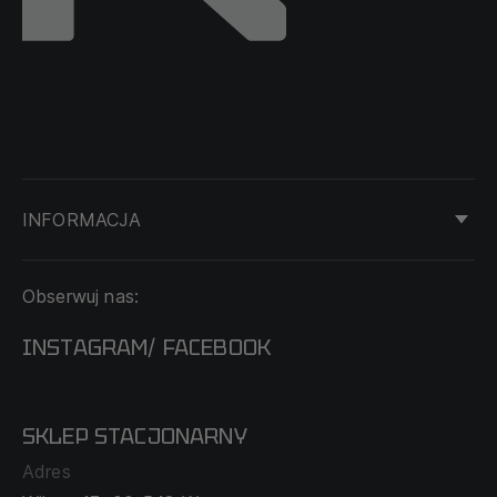
INFORMACJA
KONTAKT
Obserwuj nas:
DOSTAWA I PŁATNOŚĆ
REGULAMIN
INSTAGRAM
FACEBOOK
/
O NAS
CECHA PROBIERCZA
POLITYKA PRYWATNOŚCI
SKLEP STACJONARNY
MAPA SERWISU
WYMIANA I ZWROT
Adres
TABELA ROZMIARÓW