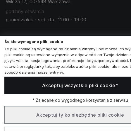
Wilcza 17,
00-548 Warszawa
ZAMÓWIENIA KORPORACYJNE
WSPÓŁPRACA Z PARTNERAMI
godziny otwarcia
poniedziałek - sobota:
11:00 - 19:00
Skontaktuj się z nami
Ściśle wymagane pliki cookie
+48573581161
Te pliki cookie są wymagane do działania witryny i nie można ich wy
pliki cookie są ustawiane wyłącznie w odpowiedzi na Twoje działania
info@reytel.pl
język, waluta, sesja logowania, preferencje dotyczące prywatności.
ustawić przeglądarkę tak, aby zablokować te pliki cookie, ale może 
Skontaktuj się z nami:
sposób działania naszej witryny.
Analizy i statystyki
Akceptuj wszystkie pliki cookie*
Analizy i statystyki
Whatsapp
Marketing i retargeting
* Zalecane do wygodnego korzystania z serwisu
Te pliki cookie są zwykle ustawiane przez naszych partnerów marke
reklamowych. Mogą być przez nich wykorzystywane do tworzenia pr
Infolinia: Pn–Pt 09:00–17:00
zainteresowań, a następnie wyświetlania odpowiednich reklam. Jeśli
Akceptuj tylko niezbędne pliki cookie
zezwolisz na te pliki cookie, nie zobaczysz ukierunkowanych reklam
interesów.
SŁUŻBOWE