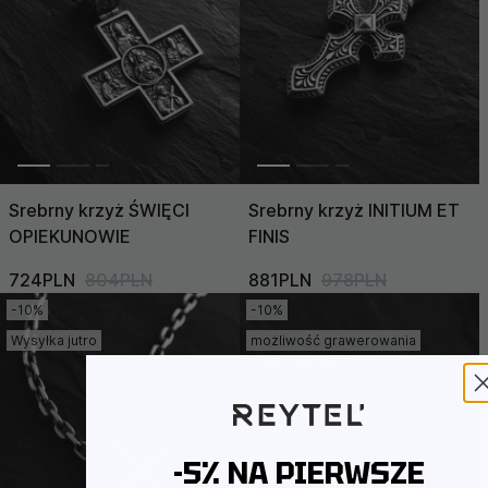
Srebrny krzyż ŚWIĘCI
Srebrny krzyż INITIUM ET
OPIEKUNOWIE
FINIS
724PLN
804PLN
881PLN
978PLN
-10%
-10%
Wysyłka jutro
możliwość grawerowania
Wysyłka jutro
-5% NA PIERWSZE