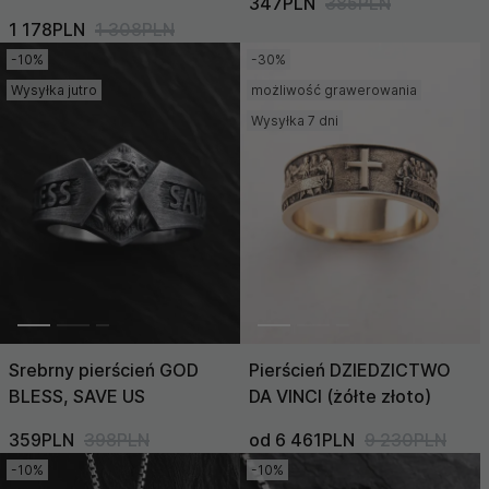
347PLN
385PLN
1 178PLN
1 308PLN
-10%
-30%
Wysyłka jutro
możliwość grawerowania
Wysyłka 7 dni
Srebrny pierścień GOD
Pierścień DZIEDZICTWO
BLESS, SAVE US
DA VINCI (żółte złoto)
359PLN
398PLN
od 6 461PLN
9 230PLN
-10%
-10%