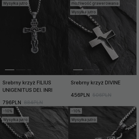
Wysyłka jutro
możliwość grawerowania
Wysyłka jutro
Srebrny krzyż FILIUS
Srebrny krzyż DIVINE
UNIGENITUS DEI. INRI
456PLN
506PLN
796PLN
884PLN
-10%
-10%
Wysyłka jutro
Wysyłka jutro