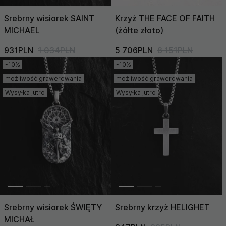
Srebrny wisiorek SAINT
Krzyż THE FACE OF FAITH
MICHAEL
(żółte złoto)
931PLN
1 034PLN
5 706PLN
8 151PLN
-10%
-10%
możliwość grawerowania
możliwość grawerowania
Wysyłka jutro
Wysyłka jutro
Srebrny wisiorek ŚWIĘTY
Srebrny krzyż HELIGHET
MICHAŁ