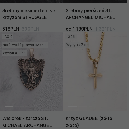
Srebrny nieśmiertelnik z
Srebrny pierścień ST.
krzyżem STRUGGLE
ARCHANGEL MICHAEL
518PLN
690PLN
od 1 189PLN
1 321PLN
-30%
-30%
możliwość grawerowania
Wysyłka 7 dni
Wysyłka jutro
Wisiorek - tarcza ST.
Krzyż GLAUBE (żółte
MICHAEL ARCHANGEL
złoto)