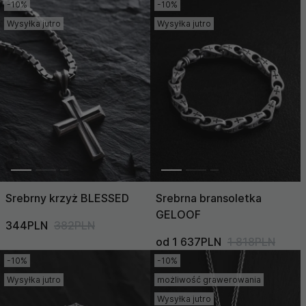
-10%
-10%
Wysyłka jutro
Wysyłka jutro
Srebrny krzyż BLESSED
Srebrna bransoletka
GELOOF
344PLN
382PLN
od 1 637PLN
1 818PLN
-10%
-10%
Wysyłka jutro
możliwość grawerowania
Wysyłka jutro