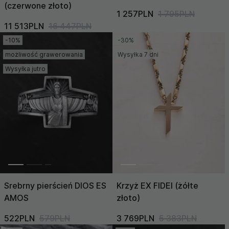
(czerwone złoto)
1 257PLN
1 795PLN
11 513PLN
16 447PLN
-10%
-30%
możliwość grawerowania
Wysyłka 7 dni
Wysyłka jutro
Srebrny pierścień DIOS ES
Krzyż EX FIDEI (żółte
AMOS
złoto)
522PLN
579PLN
3 769PLN
5 383PLN