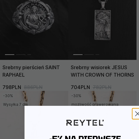
Srebrny pierścień SAINT
Srebrny wisiorek JESUS
RAPHAEL
WITH CROWN OF THORNS
798PLN
886PLN
704PLN
782PLN
-30%
-30%
Wysyłka 7 dni
możliwość grawerowania
Wysyłka 7 dni