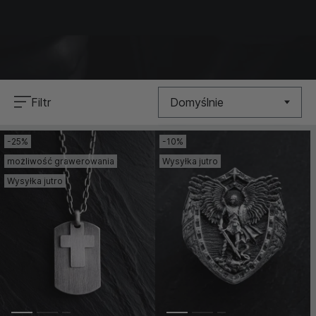
symbole swojej wiary, przypominając o ważności
duchowego połączenia i nadziei.
Filtr
Domyślnie
-25%
-10%
Nowość
możliwość grawerowania
Wysyłka jutro
Cena (Niska >
Wysyłka jutro
Wysoka)
Cena (Wysoka >
Niska)