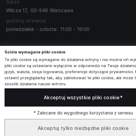
Adres
TABELA ROZMIARÓW
Wilcza 17,
00-548 Warszawa
ZAMÓWIENIA KORPORACYJNE
WSPÓŁPRACA Z PARTNERAMI
godziny otwarcia
poniedziałek - sobota:
11:00 - 19:00
Skontaktuj się z nami
Ściśle wymagane pliki cookie
+48573581161
Te pliki cookie są wymagane do działania witryny i nie można ich wy
pliki cookie są ustawiane wyłącznie w odpowiedzi na Twoje działania
info@reytel.pl
język, waluta, sesja logowania, preferencje dotyczące prywatności.
ustawić przeglądarkę tak, aby zablokować te pliki cookie, ale może 
Skontaktuj się z nami:
sposób działania naszej witryny.
Analizy i statystyki
Akceptuj wszystkie pliki cookie*
Analizy i statystyki
Whatsapp
Marketing i retargeting
* Zalecane do wygodnego korzystania z serwisu
Te pliki cookie są zwykle ustawiane przez naszych partnerów marke
reklamowych. Mogą być przez nich wykorzystywane do tworzenia pr
Infolinia: Pn–Pt 09:00–17:00
zainteresowań, a następnie wyświetlania odpowiednich reklam. Jeśli
Akceptuj tylko niezbędne pliki cookie
zezwolisz na te pliki cookie, nie zobaczysz ukierunkowanych reklam