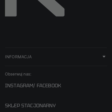
INFORMACJA
KONTAKT
Obserwuj nas:
DOSTAWA I PŁATNOŚĆ
REGULAMIN
INSTAGRAM
FACEBOOK
/
O NAS
CECHA PROBIERCZA
POLITYKA PRYWATNOŚCI
SKLEP STACJONARNY
MAPA SERWISU
WYMIANA I ZWROT