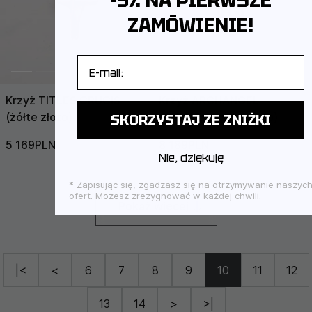
-5% NA PIERWSZE
ZAMÓWIENIE!
E-mail
Krzyż TITLES CRUCIS
Krzyż ARCHANGEL
(żółte złoto)
MICHAEL (żółte złoto)
SKORZYSTAJ ZE ZNIŻKI
5 169PLN
7 384PLN
8 189PLN
11 698PLN
Nie, dziękuję
* Zapisując się, zgadzasz się na otrzymywanie naszyc
ofert. Możesz zrezygnować w każdej chwili.
Pokaż więcej
|<
<
6
7
8
9
10
11
12
13
14
>
>|