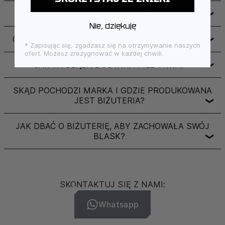
CZY PRODUKTY OBJĘTE SĄ GWARANCJĄ?
❯
Nie, dziękuję
CZY MOGĘ ZWRÓCIĆ LUB WYMIENIĆ PRODUKT?
❯
* Zapisując się, zgadzasz się na otrzymywanie naszych
ofert. Możesz zrezygnować w każdej chwili.
JAK WYGLĄDA DOSTAWA I ILE TRWA?
❯
SKĄD POCHODZI MARKA I GDZIE PRODUKOWANA
JEST BIŻUTERIA?
❯
JAK DBAĆ O BIŻUTERIĘ, ABY ZACHOWAŁA SWÓJ
BLASK?
❯
SKONTAKTUJ SIĘ Z NAMI:
Whatsapp