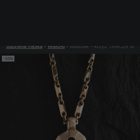
Srebrna biżuteria: 1 szt. –10% • 2 szt. –15% • 3 szt. –20% |
Złota biżuteria: –30% | Do 31.08
Biżuteria męska
Wisiorki
Wisiorek – krzyż TARCZA WIAR
-30%