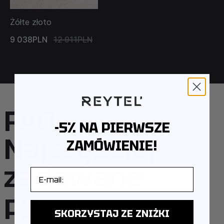
Żółte złoto
9 038PLN
12 911PLN
FAQ –
-5% NA PIERWSZE
Najczęściej
ZAMÓWIENIE!
zadawane
E-mail
pytania
SKORZYSTAJ ZE ZNIŻKI