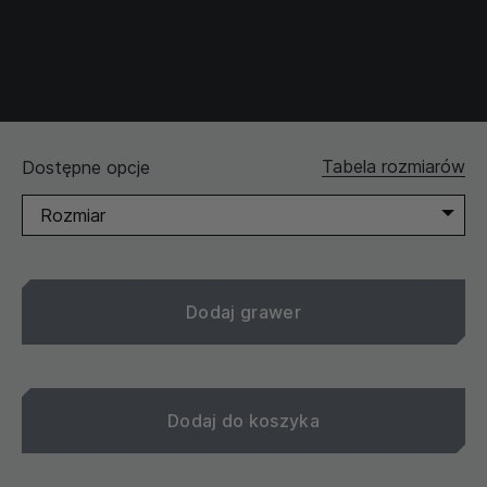
Najniższa cena z 30 dni przed obniżką:
751PLN
Cena bezpośrednio przed obniżką:
751PLN
Cena obowiązuje:
28.05.2026
-
06.08.2026
SKU: 69042896
Tabela rozmiarów
Dostępne opcje
Rozmiar
Dodaj grawer
Dodaj do koszyka