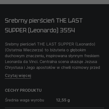
Srebrny pierścień THE LAST
SUPPER (Leonardo) 3554
Srebrny pierścień THE LAST SUPPER (Leonardo)
(Ostatnia Wieczerza) to biżuteria o głębokim
duchowym znaczeniu, inspirowana słynnym freskiem
Leonarda da Vinci. Centralna scena ukazuje Jezusa
Chrystusa i Jego apostołów w chwili rozmowy przed
drogą ofiary, oddania i przebaczenia.
Czytaj więcej
Ten motyw symbolizuje nie tylko wydarzenie, ale i
CECHY PRODUKTU
podstawowe wartości chrześcijaństwa — jedność,
pokorę i duchową bliskość. THE LAST SUPPER to
Średnia waga wyrobu
12,55 g
wybór mężczyzny, dla którego wiara jest częścią
osobistej drogi i codziennym wewnętrznym