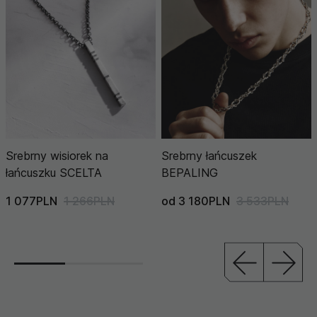
Srebrny wisiorek na
Srebrny łańcuszek
łańcuszku SCELTA
BEPALING
1 077PLN
1 266PLN
od 3 180PLN
3 533PLN