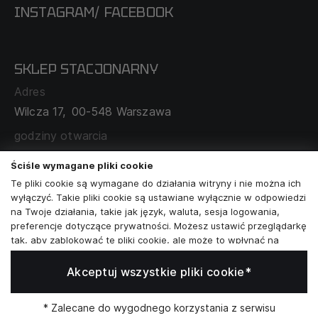
INSTAGRAM
FACEBOOK
/
O NAS
CECHA PROBIERCZA
POLITYKA PRYWATNOŚCI
SKLEP STACJONARNY
MAPA SERWISU
WYMIANA I ZWROT
Adres
TABELA ROZMIARÓW
Wilcza 17,
00-548 Warszawa
ZAMÓWIENIA KORPORACYJNE
WSPÓŁPRACA Z PARTNERAMI
godziny otwarcia
poniedziałek - sobota:
11:00 - 19:00
Ściśle wymagane pliki cookie
Te pliki cookie są wymagane do działania witryny i nie można ich
Skontaktuj się z nami
wyłączyć. Takie pliki cookie są ustawiane wyłącznie w odpowiedzi
na Twoje działania, takie jak język, waluta, sesja logowania,
+48573581161
preferencje dotyczące prywatności. Możesz ustawić przeglądarkę
tak, aby zablokować te pliki cookie, ale może to wpłynąć na
info@reytel.pl
sposób działania naszej witryny.
Akceptuj wszystkie pliki cookie*
Analizy i statystyki
Skontaktuj się z nami:
Analizy i statystyki
Marketing i retargeting
* Zalecane do wygodnego korzystania z serwisu