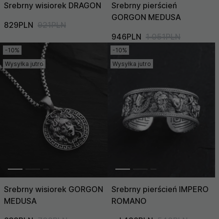
Srebrny wisiorek DRAGON
Srebrny pierścień
GORGON MEDUSA
829PLN
921PLN
946PLN
1 051PLN
-10%
-10%
Wysyłka jutro
Wysyłka jutro
Srebrny wisiorek GORGON
Srebrny pierścień IMPERO
MEDUSA
ROMANO