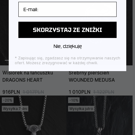
E-mail
SKORZYSTAJ ZE ZNIŻKI
Nie, dziękuję
* Zapisując się, zgadzasz się na otrzymywanie naszych
ofert. Możesz zrezygnować w każdej chwili.
Wisiorek na łańcuszku
Srebrny pierścień
DRAGONS HEART
WOUNDED MEDUSA
916PLN
1 017PLN
1 010PLN
1 122PLN
-20%
-10%
Wysyłka 7 dni
Wysyłka jutro