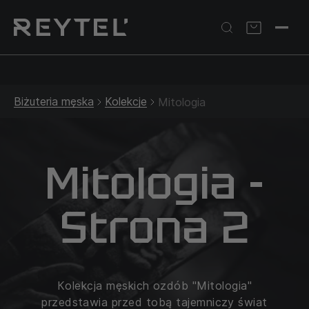
Srebrna biżuteria: 1 szt. –10% • 2 szt. –15% • 3 szt. –20% |
Złota biżuteria: –30% | Do 31.08
Biżuteria męska
Kolekcje
Mitologia
Mitologia -
Strona 2
Кolekcja męskich ozdób "Mitologia"
przedstawia przed tobą tajemniczy świat