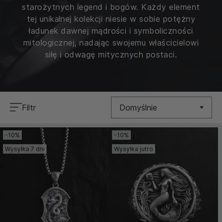
starożytnych legend i bogów. Każdy element
tej unikalnej kolekcji niesie w sobie potężny
ładunek dawnej mądrości i symboliczności
mitologicznej, nadając swojemu właścicielowi
siłę i odwagę mitycznych postaci.
Filtr
Domyślnie
-10%
-10%
Nowość
Wysyłka 7 dni
Wysyłka jutro
Cena (Niska >
Wysoka)
Cena (Wysoka >
Niska)