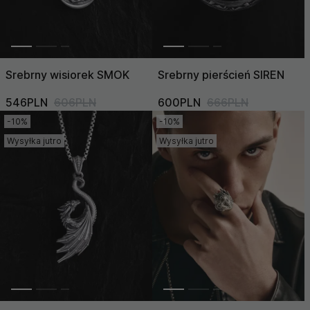
Srebrny wisiorek SMOK
Srebrny pierścień SIREN
546PLN
606PLN
600PLN
666PLN
-10%
-10%
Wysyłka jutro
Wysyłka jutro