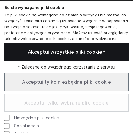
Skontaktuj się z nami
Ściśle wymagane pliki cookie
+48573581161
Te pliki cookie są wymagane do działania witryny i nie można ich
wyłączyć. Takie pliki cookie są ustawiane wyłącznie w odpowiedzi
info@reytel.pl
na Twoje działania, takie jak język, waluta, sesja logowania,
preferencje dotyczące prywatności. Możesz ustawić przeglądarkę
Skontaktuj się z nami:
tak, aby zablokować te pliki cookie, ale może to wpłynąć na
sposób działania naszej witryny.
Akceptuj wszystkie pliki cookie*
Analizy i statystyki
Whatsapp
Analizy i statystyki
Marketing i retargeting
* Zalecane do wygodnego korzystania z serwisu
Te pliki cookie są zwykle ustawiane przez naszych partnerów
Infolinia: Pn–Pt 09:00–17:00
marketingowych i reklamowych. Mogą być przez nich
Akceptuj tylko niezbędne pliki cookie
wykorzystywane do tworzenia profilu Twoich zainteresowań, a
następnie wyświetlania odpowiednich reklam. Jeśli nie zezwolisz
SŁUŻBOWE
na te pliki cookie, nie zobaczysz ukierunkowanych reklam dla
Akceptuj tylko wybrane pliki cookie
Twoich interesów.
Funkcjonalne pliki cookie
Niezbędne pliki cookie
Te pliki cookie umożliwiają naszej witrynie oferowanie
Google
Rating
dodatkowych funkcji i ustawień osobistych. Mogą być ustawione
Social media
przez nas lub przez zewnętrznych dostawców usług, których