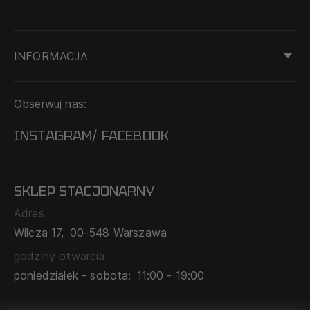
INFORMACJA
KONTAKT
Obserwuj nas:
DOSTAWA I PŁATNOŚĆ
REGULAMIN
INSTAGRAM
FACEBOOK
/
O NAS
CECHA PROBIERCZA
POLITYKA PRYWATNOŚCI
SKLEP STACJONARNY
MAPA SERWISU
WYMIANA I ZWROT
Adres
TABELA ROZMIARÓW
Wilcza 17,
00-548 Warszawa
ZAMÓWIENIA KORPORACYJNE
WSPÓŁPRACA Z PARTNERAMI
godziny otwarcia
poniedziałek - sobota:
11:00 - 19:00