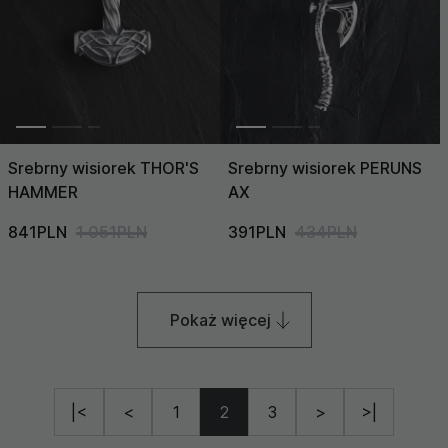
Srebrny wisiorek THOR'S
Srebrny wisiorek PERUNS
HAMMER
AX
841PLN
1 051PLN
391PLN
434PLN
Pokaż więcej
|<
<
1
2
3
>
>|