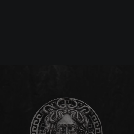
Srebrna biżuteria: 1 szt. –10% • 2 szt. –15% • 3 szt. –20% |
Złota biżuteria: –30% | Do 31.08
Biżuteria męska
Pierścionki
Srebrny pierścień GORG
-20%