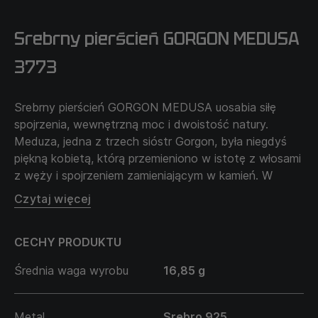
Srebrny pierścień GORGON MEDUSA
3773
Srebrny pierścień GORGON MEDUSA uosabia siłę
spojrzenia, wewnętrzną moc i dwoistość natury.
Meduza, jedna z trzech sióstr Gorgon, była niegdyś
piękną kobietą, którą przemieniono w istotę z włosami
z węży i spojrzeniem zamieniającym w kamień. W
mitologii symbolizuje siłę kobiecej natury, karę za
Czytaj więcej
pychę, a zarazem ochronę przed złem.
Jej wizerunek to kontrast między pięknem a
CECHY PRODUKTU
niebezpieczeństwem, delikatnością a niszczycielską
siłą. Srebrny pierścień GORGON MEDUSA przypomina,
Średnia waga wyrobu
16,85 g
że nawet to, co budzi lęk, może stać się źródłem siły
— jeśli zaakceptujesz swój cień i przemienisz strach w
moc.
Metal
Srebro 925