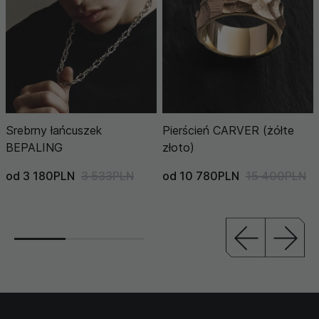
Srebrny łańcuszek
Pierścień CARVER (żółte
BEPALING
złoto)
od 3 180PLN
3 533PLN
od 10 780PLN
15 400PLN