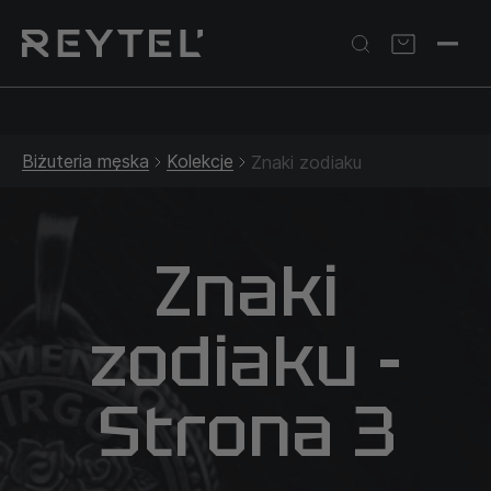
Srebrna biżuteria: 1 szt. –10% • 2 szt. –15% • 3 szt. –20% |
Złota biżuteria: –30% | Do 31.08
Biżuteria męska
Kolekcje
Znaki zodiaku
Znaki
zodiaku -
Strona 3