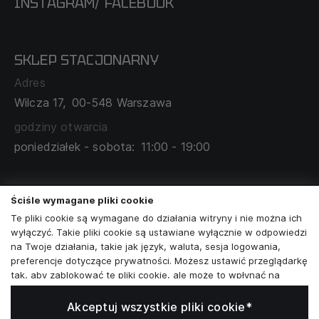
INSTAGRAM
FACEBOOK
/
O NAS
CECHA PROBIERCZA
POLITYKA PRYWATNOŚCI
SKLEP STACJONARNY
MAPA SERWISU
WYMIANA I ZWROT
Adres
TABELA ROZMIARÓW
Wilcza 17,
00-548 Warszawa
ZAMÓWIENIA KORPORACYJNE
WSPÓŁPRACA Z PARTNERAMI
godziny otwarcia
poniedziałek - sobota:
11:00 - 19:00
Skontaktuj się z nami
Ściśle wymagane pliki cookie
+48573581161
Te pliki cookie są wymagane do działania witryny i nie można ich
wyłączyć. Takie pliki cookie są ustawiane wyłącznie w odpowiedzi
info@reytel.pl
na Twoje działania, takie jak język, waluta, sesja logowania,
preferencje dotyczące prywatności. Możesz ustawić przeglądarkę
Skontaktuj się z nami:
tak, aby zablokować te pliki cookie, ale może to wpłynąć na
sposób działania naszej witryny.
Akceptuj wszystkie pliki cookie*
Analizy i statystyki
Whatsapp