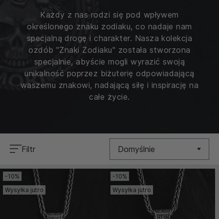
Każdy z nas rodzi się pod wpływem
określonego znaku zodiaku, co nadaje nam
specjalną drogę i charakter. Nasza kolekcja
ozdób "Znaki Zodiaku" została stworzona
specjalnie, abyście mogli wyrazić swoją
unikalność poprzez biżuterię odpowiadającą
waszemu znakowi, nadającą siłę i inspirację na
całe życie.
Filtr
Domyślnie
-10%
-10%
Nowość
Wysyłka jutro
Wysyłka jutro
Cena (Niska >
Wysoka)