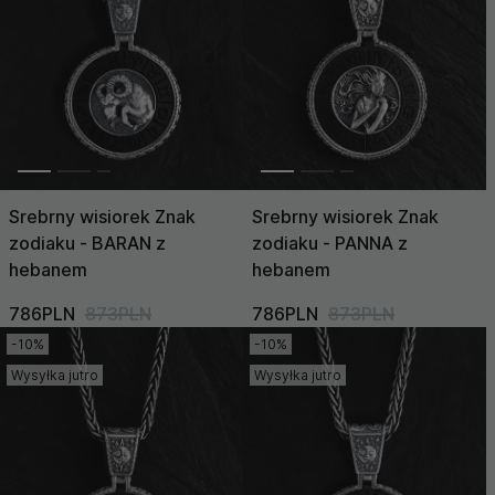
Cena (Wysoka >
Niska)
Srebrny wisiorek Znak
Srebrny wisiorek Znak
zodiaku - BARAN z
zodiaku - PANNA z
hebanem
hebanem
786PLN
873PLN
786PLN
873PLN
-10%
-10%
Wysyłka jutro
Wysyłka jutro