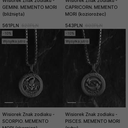
Wisiorek Znak zodiaku -
Wisiorek Znak zodiaku -
GEMINI. MEMENTO MORI
CAPRICORN. MEMENTO
(bliźnięta)
MORI (koziorożec)
561PLN
623PLN
543PLN
603PLN
-10%
-10%
Wysyłka jutro
Wysyłka jutro
Wisiorek Znak zodiaku -
Wisiorek Znak zodiaku -
SCORPIO. MEMENTO
PISCES. MEMENTO MORI