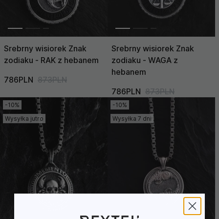
Srebrny wisiorek Znak
Srebrny wisiorek Znak
zodiaku - RAK z hebanem
zodiaku - WAGA z
hebanem
786PLN
873PLN
786PLN
873PLN
-10%
-10%
Wysyłka jutro
Wysyłka 7 dni