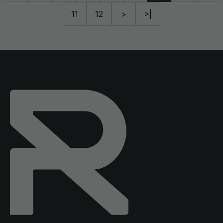
11
12
>
>|