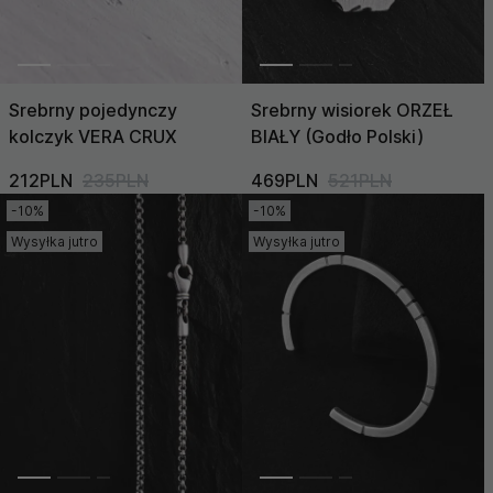
Srebrny pojedynczy
Srebrny wisiorek ORZEŁ
kolczyk VERA CRUX
BIAŁY (Godło Polski)
212PLN
235PLN
469PLN
521PLN
-10%
-10%
Wysyłka jutro
Wysyłka jutro