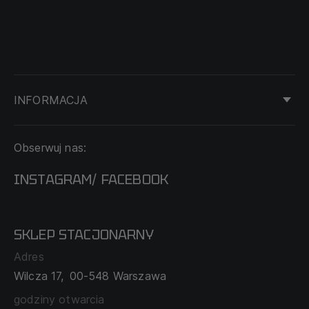
INFORMACJA
KONTAKT
Obserwuj nas:
DOSTAWA I PŁATNOŚĆ
REGULAMIN
INSTAGRAM
FACEBOOK
/
O NAS
CECHA PROBIERCZA
POLITYKA PRYWATNOŚCI
SKLEP STACJONARNY
MAPA SERWISU
WYMIANA I ZWROT
Adres
TABELA ROZMIARÓW
Wilcza 17,
00-548 Warszawa
ZAMÓWIENIA KORPORACYJNE
WSPÓŁPRACA Z PARTNERAMI
godziny otwarcia