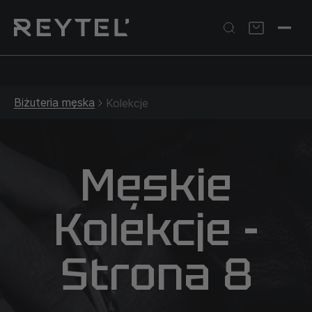
Srebrna biżuteria: 1 szt. –10% • 2 szt. –15% • 3 szt. –20% |
Złota biżuteria: –30% | Do 31.08
Biżuteria męska
Kolekcje
Męskie
Kolekcje -
Strona 8