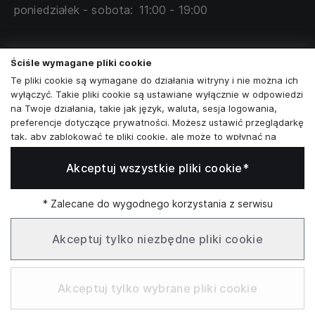
poniedziałek - sobota:
11:00 - 19:00
Skontaktuj się z nami
Ściśle wymagane pliki cookie
+48573581161
Te pliki cookie są wymagane do działania witryny i nie można ich
wyłączyć. Takie pliki cookie są ustawiane wyłącznie w odpowiedzi
info@reytel.pl
na Twoje działania, takie jak język, waluta, sesja logowania,
preferencje dotyczące prywatności. Możesz ustawić przeglądarkę
Skontaktuj się z nami:
tak, aby zablokować te pliki cookie, ale może to wpłynąć na
sposób działania naszej witryny.
Akceptuj wszystkie pliki cookie*
Analizy i statystyki
Whatsapp
Analizy i statystyki
Marketing i retargeting
* Zalecane do wygodnego korzystania z serwisu
Te pliki cookie są zwykle ustawiane przez naszych partnerów
Infolinia: Pn–Pt 09:00–17:00
marketingowych i reklamowych. Mogą być przez nich
Akceptuj tylko niezbędne pliki cookie
wykorzystywane do tworzenia profilu Twoich zainteresowań, a
następnie wyświetlania odpowiednich reklam. Jeśli nie zezwolisz
SŁUŻBOWE
na te pliki cookie, nie zobaczysz ukierunkowanych reklam dla
Akceptuj tylko wybrane pliki cookie
Twoich interesów.
Funkcjonalne pliki cookie