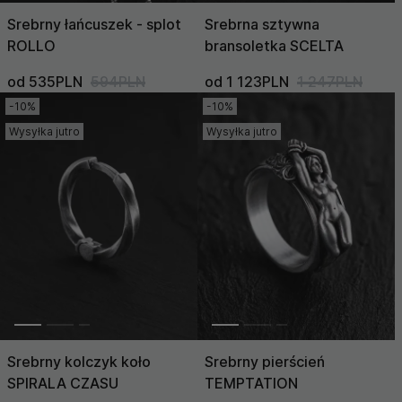
Srebrny łańcuszek - splot
Srebrna sztywna
ROLLO
bransoletka SCELTA
od 535PLN
594PLN
od 1 123PLN
1 247PLN
-10%
-10%
Wysyłka jutro
Wysyłka jutro
Srebrny kolczyk koło
Srebrny pierścień
SPIRALA CZASU
TEMPTATION