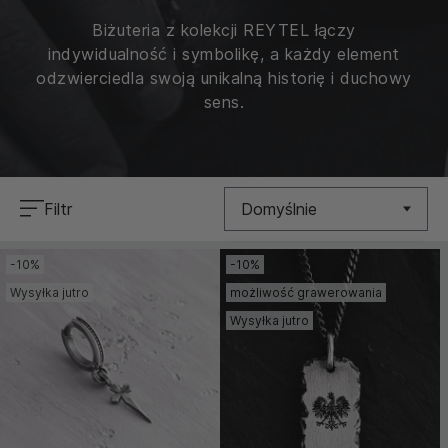
Biżuteria z kolekcji REYTEL łączy
indywidualność i symbolikę, a każdy element
odzwierciedla swoją unikalną historię i duchowy
sens.
Filtr
Domyślnie
-10%
-10%
Nowość
Wysyłka jutro
możliwość grawerowania
Cena (Niska >
Wysyłka jutro
Wysoka)
Cena (Wysoka >
Niska)