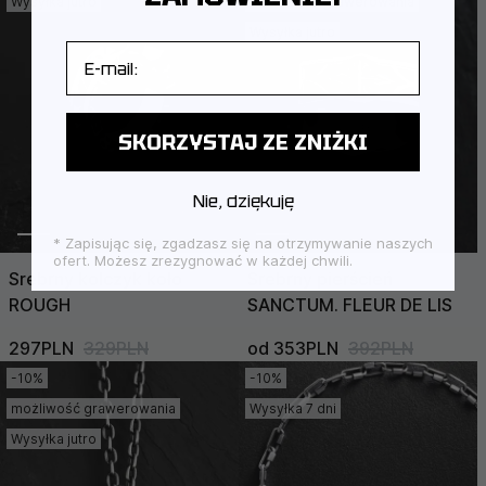
Wysyłka jutro
możliwość grawerowania
Wysyłka jutro
E-mail
SKORZYSTAJ ZE ZNIŻKI
Nie, dziękuję
* Zapisując się, zgadzasz się na otrzymywanie naszych
ofert. Możesz zrezygnować w każdej chwili.
Srebrny kolczyk koło
Srebrny pierścień
ROUGH
SANCTUM. FLEUR DE LIS
297PLN
329PLN
od 353PLN
392PLN
-10%
-10%
możliwość grawerowania
Wysyłka 7 dni
Wysyłka jutro