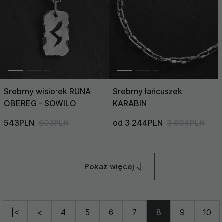
Srebrny wisiorek RUNA
Srebrny łańcuszek
OBEREG - SOWILO
KARABIN
543PLN
603PLN
od 3 244PLN
3 604PLN
Pokaż więcej
|<
<
4
5
6
7
8
9
10