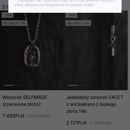
* Zapisując się, zgadzasz się na otrzymywanie naszych
ofert. Możesz zrezygnować w każdej chwili.
5 933PLN
6 592PLN
3 993PLN
5 704PLN
-30%
-30%
Wysyłka 7 dni
Wysyłka 7 dni
Wisiorek SELFMADE
Jedwabny sznurek FACET
(czerwone złoto)
z wstawkami z białego
złota 14k
7 492PLN
10 702PLN
2 121PLN
3 029PLN