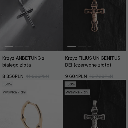
Krzyż ANBETUNG z
Krzyż FILIUS UNIGENITUS
białego złota
DEI (czerwone złoto)
8 356PLN
11 936PLN
9 604PLN
13 720PLN
-30%
-30%
Wysyłka 7 dni
Wysyłka 7 dni