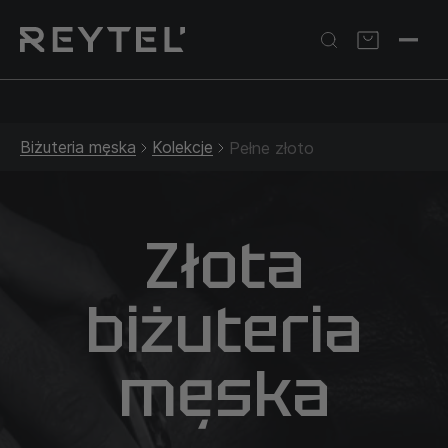
Srebrna biżuteria: 1 szt. –10% • 2 szt. –15% • 3 szt. –20% |
Złota biżuteria: –30% | Do 31.08
Biżuteria męska
Kolekcje
Pełne złoto
Złota
biżuteria
męska