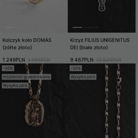
Kolczyk koło DOMAS
Krzyż FILIUS UNIGENITUS
(żółte złoto)
DEI (białe złoto)
1 249PLN
1 784PLN
9 467PLN
13 523PLN
-30%
-30%
możliwość grawerowania
Wysyłka jutro
Wysyłka jutro