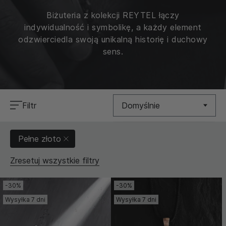
Biżuteria z kolekcji REYTEL łączy
indywidualność i symbolikę, a każdy element
odzwierciedla swoją unikalną historię i duchowy
sens.
Filtr
Domyślnie
Nowość
Pełne złoto
Cena (Niska >
Zresetuj wszystkie filtry
Wysoka)
Cena (Wysoka >
-30%
-30%
Niska)
Wysyłka 7 dni
Wysyłka 7 dni