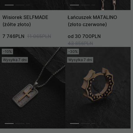
Wisiorek SELFMADE
Łańcuszek MATALINO
(żółte złoto)
(złoto czerwone)
7 746PLN
11 065PLN
od 30 700PLN
43 856PLN
-10%
-30%
Wysyłka 7 dni
Wysyłka 7 dni