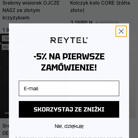
Srebrny wisiorek OJCZE
Kolczyk koło CORE (żółte
NASZ ze złotym
złoto)
krzyżykiem
3 188PLN
4 553PLN
1 952PLN
2 168PLN
-10%
-30%
Wysyłka 7 dni
Wysyłka 7 dni
-5% NA PIERWSZE
ZAMÓWIENIE!
E-mail
SKORZYSTAJ ZE ZNIŻKI
Srebrny wisiorek SECRET
Krzyż KRUIS MINIMAL
Nie, dziękuję
DESIRE (złota wstawka)
(żółte złoto)