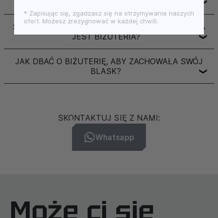
JAK WYGLĄDA DOSTAWA I ILE TRWA?
❯
* Zapisując się, zgadzasz się na otrzymywanie naszych
ofert. Możesz zrezygnować w każdej chwili.
SKĄD POCHODZI MARKA I GDZIE PRODUKOWANA
JEST BIŻUTERIA?
❯
JAK DBAĆ O BIŻUTERIĘ, ABY ZACHOWAŁA SWÓJ
BLASK?
❯
SKONTAKTUJ SIĘ Z NAMI:
Whatsapp
Może ci się