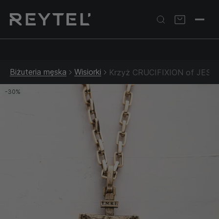
Srebrna biżuteria: 1 szt. –10% • 2 szt. –15% • 3 szt. –20% |
Złota biżuteria: –30% | Do 31.08
Biżuteria męska
Wisiorki
Krzyż CRUCIFIXION of JESUS.
-30%