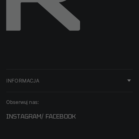
INFORMACJA
KONTAKT
Obserwuj nas:
DOSTAWA I PŁATNOŚĆ
REGULAMIN
INSTAGRAM
FACEBOOK
/
O NAS
CECHA PROBIERCZA
POLITYKA PRYWATNOŚCI