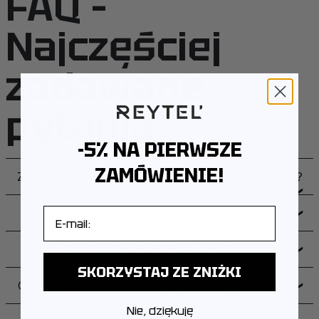
FAQ –
Najczęściej
zadawane
pytania
-5% NA PIERWSZE
ZAMÓWIENIE!
Z JAKIEGO METALU WYKONANA JEST BIŻUTERIA?
❯
E-mail
JAK PAKUJEMY PRODUKTY?
❯
CZY PRODUKTY OBJĘTE SĄ GWARANCJĄ?
❯
SKORZYSTAJ ZE ZNIŻKI
CZY MOGĘ ZWRÓCIĆ LUB WYMIENIĆ PRODUKT?
❯
Nie, dziękuję