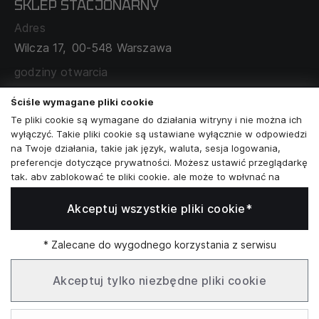
SKLEP STACJONARNY
MAPA SERWISU
WYMIANA I ZWROT
Adres
TABELA ROZMIARÓW
Wilcza 17,
00-548 Warszawa
ZAMÓWIENIA KORPORACYJNE
WSPÓŁPRACA Z PARTNERAMI
godziny otwarcia
poniedziałek - sobota:
11:00 - 19:00
Ściśle wymagane pliki cookie
Te pliki cookie są wymagane do działania witryny i nie można ich
Skontaktuj się z nami
wyłączyć. Takie pliki cookie są ustawiane wyłącznie w odpowiedzi
na Twoje działania, takie jak język, waluta, sesja logowania,
+48573581161
preferencje dotyczące prywatności. Możesz ustawić przeglądarkę
tak, aby zablokować te pliki cookie, ale może to wpłynąć na
info@reytel.pl
sposób działania naszej witryny.
Akceptuj wszystkie pliki cookie*
Analizy i statystyki
Skontaktuj się z nami:
Analizy i statystyki
Marketing i retargeting
* Zalecane do wygodnego korzystania z serwisu
Whatsapp
Te pliki cookie są zwykle ustawiane przez naszych partnerów
marketingowych i reklamowych. Mogą być przez nich
Akceptuj tylko niezbędne pliki cookie
wykorzystywane do tworzenia profilu Twoich zainteresowań, a
następnie wyświetlania odpowiednich reklam. Jeśli nie zezwolisz
Infolinia: Pn–Pt 09:00–17:00