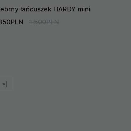
rebrny łańcuszek HARDY mini
 350PLN
1 500PLN
>|