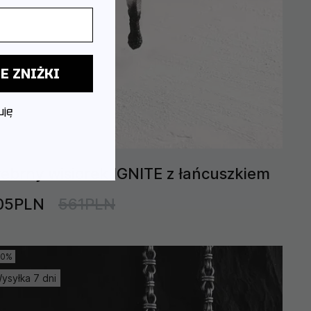
E ZNIŻKI
uję
rebrny wisiorek IGNITE z łańcuszkiem
05PLN
561PLN
10%
ysyłka 7 dni