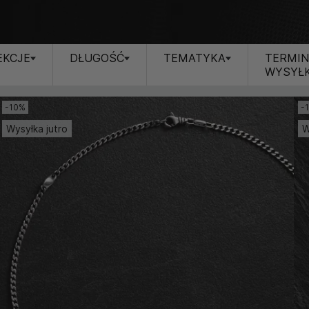
EKCJE
DŁUGOŚĆ
TEMATYKA
TERMI
WYSYŁK
-10%
-
Wysyłka jutro
W