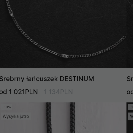
Srebrny łańcuszek DESTINUM
S
od 1 021PLN
1 134PLN
o
-10%
-
Wysyłka jutro
W