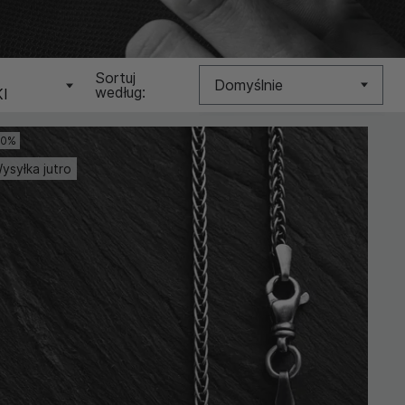
N
Sortuj
Domyślnie
według:
I
Nowość
10%
ysyłka jutro
Cena (Niska >
Wysoka)
Cena (Wysoka >
Niska)