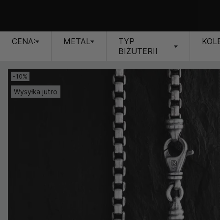
CENA:
METAL
TYP
KOL
BIŻUTERII
-10%
Wysyłka jutro