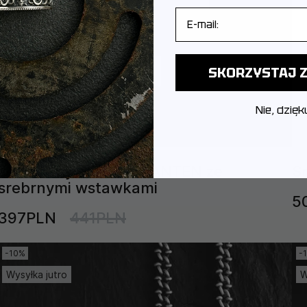
E-mail
SKORZYSTAJ Z
Nie, dzięk
Jedwabny sznurek KANTEN ze
S
srebrnymi wstawkami
5
397PLN
441PLN
-10%
-
Wysyłka jutro
W