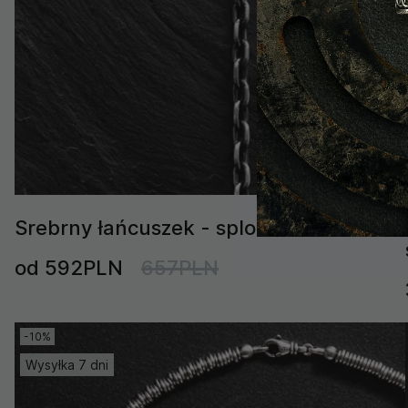
Srebrny łańcuszek - splot KOTWICZNY
od 592PLN
657PLN
-10%
Wysyłka 7 dni