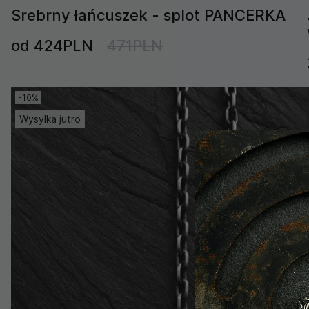
Srebrny łańcuszek - splot PANCERKA
od 424PLN
471PLN
-10%
Wysyłka jutro