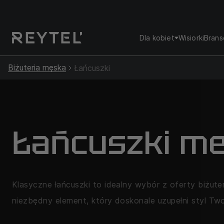
Dla kobiet
Wisiorki
Brans
Biżuteria męska
Łańcuszki
Łańcuszki me
Klasyczne łańcuszki to idealny wybór z oferty biżut
niezbędny element, który doskonale uzupełni styl Two