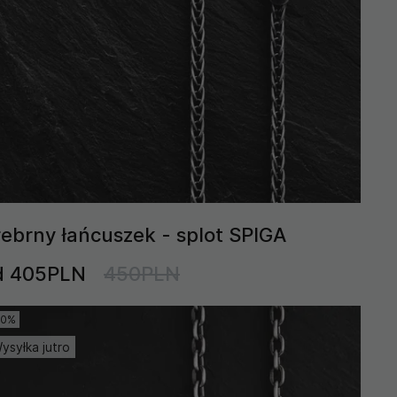
rebrny łańcuszek - splot SPIGA
d 405PLN
450PLN
10%
ysyłka jutro