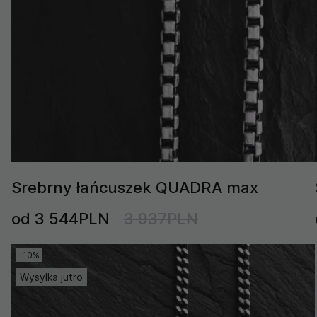
Srebrny łańcuszek QUADRA max
od 3 544PLN
3 937PLN
-10%
Wysyłka jutro