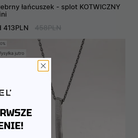
rebrny łańcuszek - splot KOTWICZNY
ini
d 413PLN
458PLN
10%
ysyłka jutro
ERWSZE
NIE!