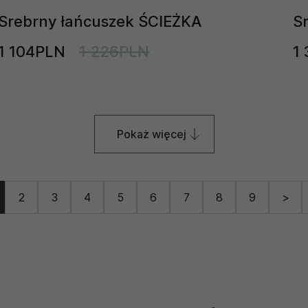
Srebrny łańcuszek ŚCIEŻKA
S
1 104PLN
1 226PLN
1
Pokaż więcej
2
3
4
5
6
7
8
9
>