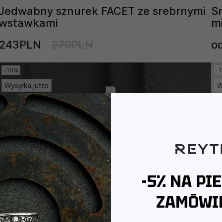
Jedwabny sznurek FACET ze srebrnymi
S
wstawkami
m
243PLN
270PLN
o
-10%
-
Wysyłka jutro
W
-5% NA PI
ZAMÓWIE