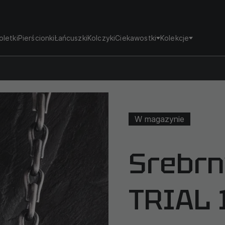
oletki
Pierścionki
Łańcuszki
Kolczyki
Ciekawostki
Kolekcje
W magazynie
Srebrn
TRIAL 