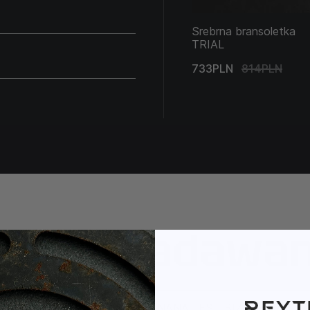
Srebrna bransoletka
TRIAL
733PLN
814PLN
ęściej zadawa
Z JAKIEGO METALU WYKONANA JEST BIŻUTERIA?