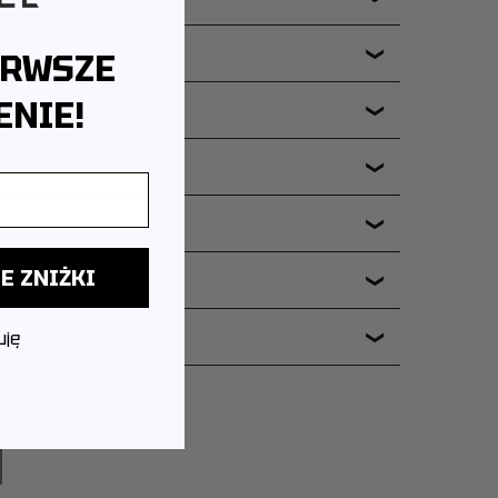
❯
ERWSZE
NIE!
❯
❯
❯
E ZNIŻKI
ERIA?
❯
uję
❯