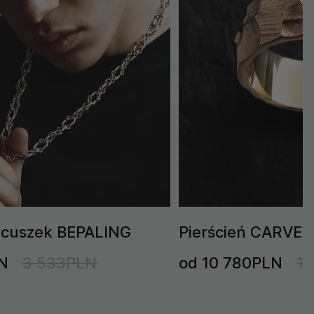
ńcuszek BEPALING
Pierścień CARVER 
N
3 533PLN
od 10 780PLN
1