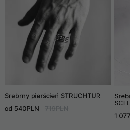
Srebrny pierścień STRUCHTUR
Sreb
SCE
od 540PLN
719PLN
1 07