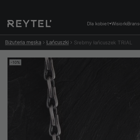
Dla kobiet
Wisiorki
Brans
Biżuteria męska
Łańcuszki
Srebrny łańcuszek TRIAL
-10%