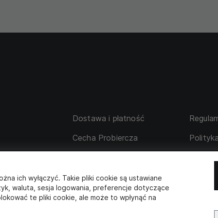
Dostawa i płatność
Regulam
Cecha Probiercza
Polityk
su
Wymiana i zwrot
Tabela 
 korporacyjne
Współpraca z partnerami
ożna ich wyłączyć. Takie pliki cookie są ustawiane
zyk, waluta, sesja logowania, preferencje dotyczące
lokować te pliki cookie, ale może to wpłynąć na
SKLEP STACJONARNY
s: