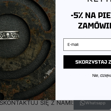
JAK PAKUJEMY PRODUKTY?
-5% NA PI
ZAMÓWIE
CZY PRODUKTY OBJĘTE SĄ GWARANCJĄ?
CZY MOGĘ ZWRÓCIĆ LUB WYMIENIĆ PRODUKT?
E-mail
JAK WYGLĄDA DOSTAWA I ILE TRWA?
SKORZYSTAJ Z
POCHODZI MARKA I GDZIE PRODUKOWANA JEST BIŻUT
JAK DBAĆ O BIŻUTERIĘ, ABY ZACHOWAŁA SWÓJ BLASK?
Nie, dzięk
SKONTAKTUJ SIĘ Z NAMI:
Whatsapp