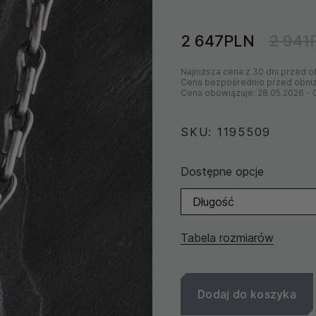
2 647PLN
2 941
Najniższa cena z 30 dni przed o
Cena bezpośrednio przed obni
Cena obowiązuje:
28.05.2026
-
SKU: 1195509
Dostępne opcje
Długość
Tabela rozmiarów
Dodaj do koszyka