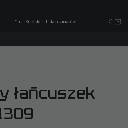
O nas
Kontakt
Tabela rozmiarów
y łańcuszek
1309