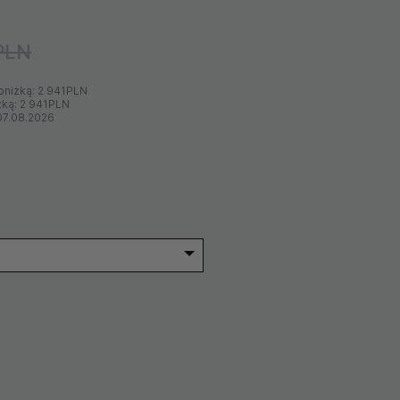
PLN
bniżką:
2 941PLN
żką:
2 941PLN
07.08.2026