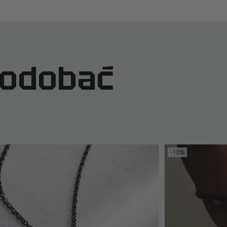
podobać
-10%