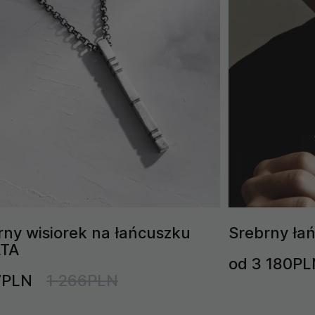
rny wisiorek na łańcuszku
Srebrny ła
LTA
od 3 180PL
7PLN
1 266PLN