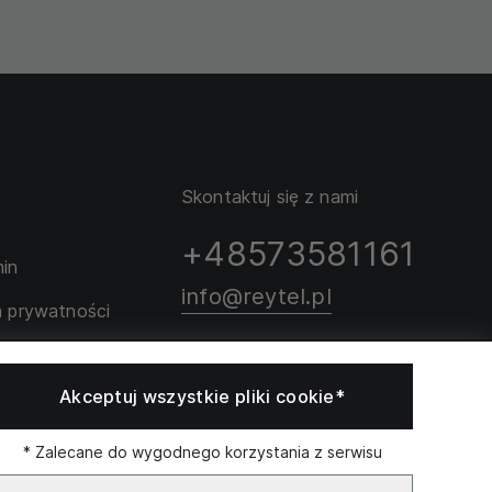
Skontaktuj się z nami
+48573581161
in
info@reytel.pl
a prywatności
rozmiarów
Skontaktuj się z nami:
Akceptuj wszystkie pliki cookie*
Whatsapp
* Zalecane do wygodnego korzystania z serwisu