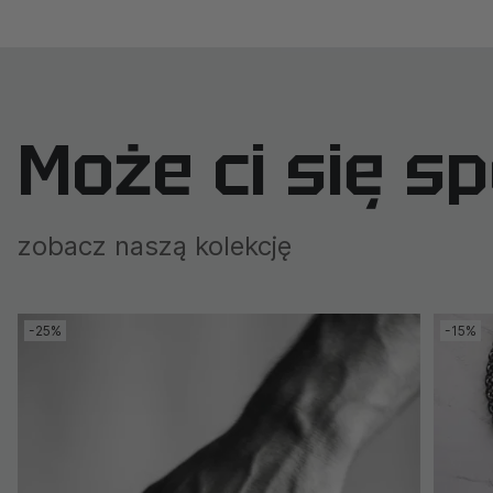
Może ci się s
zobacz naszą kolekcję
-25%
-15%