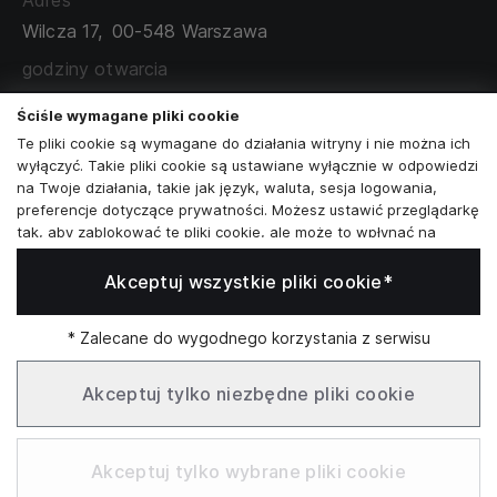
Adres
TABELA ROZMIARÓW
Wilcza 17,
00-548 Warszawa
ZAMÓWIENIA KORPORACYJNE
WSPÓŁPRACA Z PARTNERAMI
godziny otwarcia
poniedziałek - sobota:
11:00 - 19:00
Ściśle wymagane pliki cookie
Te pliki cookie są wymagane do działania witryny i nie można ich
Skontaktuj się z nami
wyłączyć. Takie pliki cookie są ustawiane wyłącznie w odpowiedzi
na Twoje działania, takie jak język, waluta, sesja logowania,
+48573581161
preferencje dotyczące prywatności. Możesz ustawić przeglądarkę
tak, aby zablokować te pliki cookie, ale może to wpłynąć na
info@reytel.pl
sposób działania naszej witryny.
Akceptuj wszystkie pliki cookie*
Analizy i statystyki
Skontaktuj się z nami:
Analizy i statystyki
Marketing i retargeting
* Zalecane do wygodnego korzystania z serwisu
Whatsapp
Te pliki cookie są zwykle ustawiane przez naszych partnerów
marketingowych i reklamowych. Mogą być przez nich
Akceptuj tylko niezbędne pliki cookie
wykorzystywane do tworzenia profilu Twoich zainteresowań, a
następnie wyświetlania odpowiednich reklam. Jeśli nie zezwolisz
Infolinia: Pn–Pt 09:00–17:00
na te pliki cookie, nie zobaczysz ukierunkowanych reklam dla
Akceptuj tylko wybrane pliki cookie
Twoich interesów.