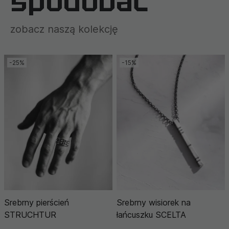
spodobać
zobacz naszą kolekcję
-25%
-15%
Srebrny pierścień
Srebrny wisiorek na
STRUCHTUR
łańcuszku SCELTA