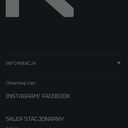
INFORMACJA
KONTAKT
Obserwuj nas:
DOSTAWA I PŁATNOŚĆ
REGULAMIN
INSTAGRAM
FACEBOOK
/
O NAS
CECHA PROBIERCZA
POLITYKA PRYWATNOŚCI
SKLEP STACJONARNY
MAPA SERWISU
WYMIANA I ZWROT