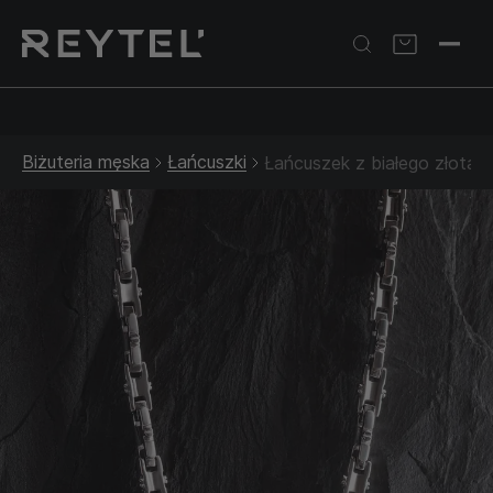
Srebrna biżuteria: 1 szt. –10% • 2 szt. –15% • 3 szt. –20% |
Złota biżuteria: –30% | Do 31.08
Biżuteria męska
Łańcuszki
Łańcuszek z białego złota