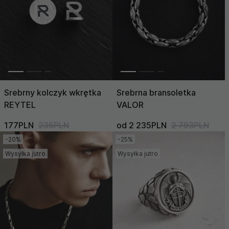
Srebrny kolczyk wkrętka
Srebrna bransoletka
REYTEL
VALOR
177PLN
235PLN
od 2 235PLN
2 793PLN
-20%
-25%
Wysyłka jutro
Wysyłka jutro