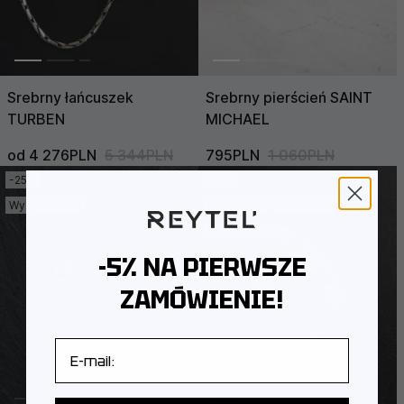
Srebrny łańcuszek
Srebrny pierścień SAINT
TURBEN
MICHAEL
od 4 276PLN
5 344PLN
795PLN
1 060PLN
-25%
-25%
Wysyłka 7 dni
możliwość grawerowania
Wysyłka jutro
-5% NA PIERWSZE
ZAMÓWIENIE!
E-mail