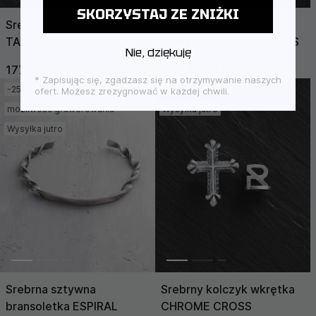
SKORZYSTAJ ZE ZNIŻKI
Srebrny kolczyk wkrętka
Srebrna sztywna
TAIFUN
bransoletka FLEUR DE LIS
Nie, dziękuję
177PLN
235PLN
od 1 463PLN
1 950PLN
* Zapisując się, zgadzasz się na otrzymywanie naszych
-25%
-25%
ofert. Możesz zrezygnować w każdej chwili.
możliwość grawerowania
Wysyłka jutro
Wysyłka jutro
Srebrna sztywna
Srebrny kolczyk wkrętka
bransoletka ESPIRAL
CHROME CROSS