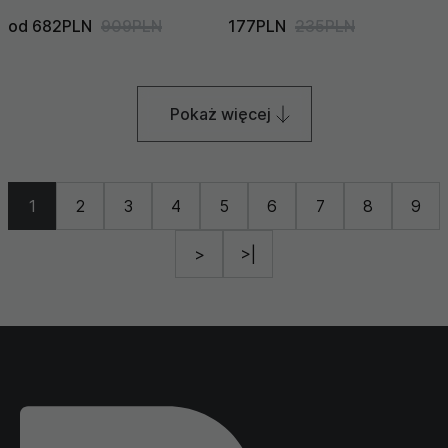
od 682PLN
909PLN
177PLN
235PLN
Pokaż więcej
1
2
3
4
5
6
7
8
9
>
>|