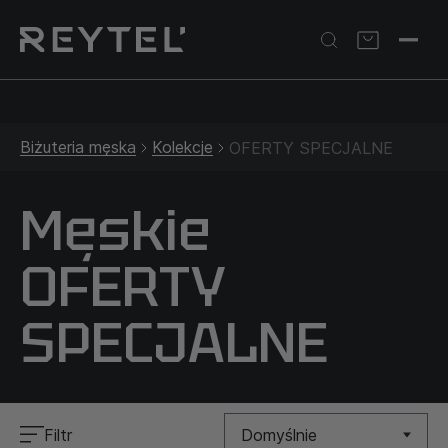
Srebrna biżuteria: 1 szt. –10% • 2 szt. –15% • 3 szt. –20% |
Złota biżuteria: –30% | Do 31.08
Biżuteria męska
Kolekcje
OFERTY SPECJALNE
Męskie
OFERTY
SPECJALNE
Filtr
Domyślnie