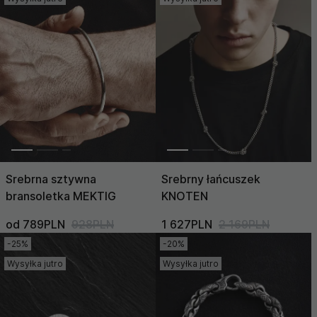
Srebrna sztywna
Srebrny łańcuszek
bransoletka MEKTIG
KNOTEN
od 789PLN
928PLN
1 627PLN
2 169PLN
-25%
-20%
Wysyłka jutro
Wysyłka jutro