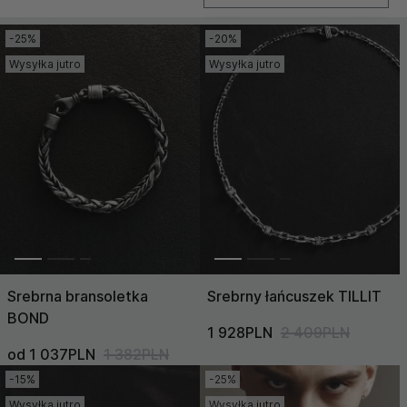
-25%
-20%
Nowość
Wysyłka jutro
Wysyłka jutro
Cena (Niska >
Wysoka)
Cena (Wysoka >
Niska)
Srebrna bransoletka
Srebrny łańcuszek TILLIT
BOND
1 928PLN
2 409PLN
od 1 037PLN
1 382PLN
-15%
-25%
Wysyłka jutro
Wysyłka jutro