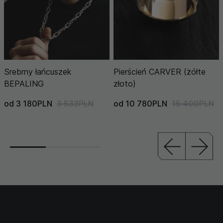
Srebrny łańcuszek
Pierścień CARVER (żółte
BEPALING
złoto)
od 3 180PLN
3 533PLN
od 10 780PLN
15 400PLN