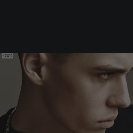
Srebrna biżuteria: 1 szt. –10% • 2 szt. –15% • 3 szt. –20% |
Złota biżuteria: –30% | Do 31.08
Biżuteria męska
Łańcuszki
Srebrny łańcuszek TURBEN
-20%