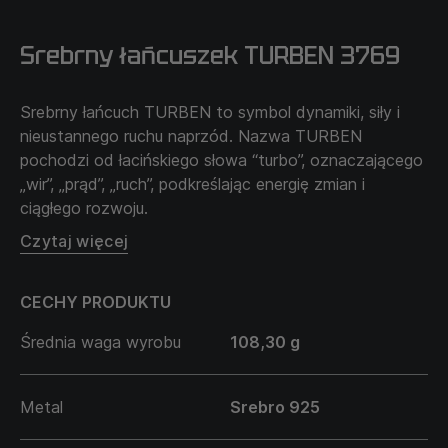
Srebrny łańcuszek TURBEN 3769
Srebrny łańcuch TURBEN to symbol dynamiki, siły i
nieustannego ruchu naprzód. Nazwa TURBEN
pochodzi od łacińskiego słowa “turbo”, oznaczającego
„wir”, „prąd”, „ruch”, podkreślając energię zmian i
ciągłego rozwoju.
Jego prosty, ale wyrazisty design stworzony jest dla
Czytaj więcej
tych, którzy cenią szybkość decyzji, siłę charakteru i
gotowość do pokonywania przeszkód. Łańcuch
CECHY PRODUKTU
przypomina, że prawdziwa moc tkwi w ruchu, wolności
i zdolności do adaptacji.
Średnia waga wyrobu
108,30 g
TURBEN to nie tylko ozdoba, ale odzwierciedlenie
charakteru człowieka, który nie stoi w miejscu, lecz
pewnie kroczy naprzód, zdobywając nowe szczyty.
Metal
Srebro 925