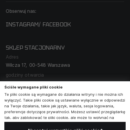
KONTAKT
Obserwuj nas:
DOSTAWA I PŁATNOŚĆ
REGULAMIN
INSTAGRAM
FACEBOOK
/
O NAS
CECHA PROBIERCZA
POLITYKA PRYWATNOŚCI
SKLEP STACJONARNY
MAPA SERWISU
WYMIANA I ZWROT
Adres
TABELA ROZMIARÓW
Wilcza 17,
00-548 Warszawa
ZAMÓWIENIA KORPORACYJNE
WSPÓŁPRACA Z PARTNERAMI
godziny otwarcia
poniedziałek - sobota:
11:00 - 19:00
Ściśle wymagane pliki cookie
Te pliki cookie są wymagane do działania witryny i nie można ich
Skontaktuj się z nami
wyłączyć. Takie pliki cookie są ustawiane wyłącznie w odpowiedzi
na Twoje działania, takie jak język, waluta, sesja logowania,
+48573581161
preferencje dotyczące prywatności. Możesz ustawić przeglądarkę
tak, aby zablokować te pliki cookie, ale może to wpłynąć na
info@reytel.pl
sposób działania naszej witryny.