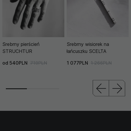
Srebrny pierścień
Srebrny wisiorek na
STRUCHTUR
łańcuszku SCELTA
od 540PLN
719PLN
1 077PLN
1 266PLN