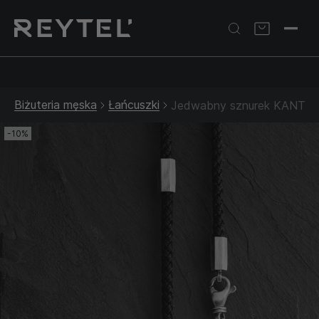
Srebrna biżuteria: 1 szt. –10% • 2 szt. –15% • 3 szt. –20% |
Złota biżuteria: –30% | Do 31.08
Biżuteria męska
Łańcuszki
Jedwabny sznurek KANTEN 
-10%