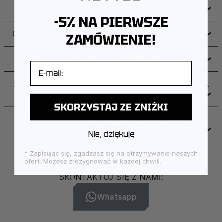
CZY PRODUKTY OBJĘTE SĄ GWARANCJĄ?
❯
-5% NA PIERWSZE
CZY MOGĘ ZWRÓCIĆ LUB WYMIENIĆ PRODUKT?
❯
ZAMÓWIENIE!
JAK WYGLĄDA DOSTAWA I ILE TRWA?
❯
E-mail
SKĄD POCHODZI MARKA I GDZIE PRODUKOWANA
JEST BIŻUTERIA?
❯
SKORZYSTAJ ZE ZNIŻKI
JAK DBAĆ O BIŻUTERIĘ, ABY ZACHOWAŁA SWÓJ
BLASK?
❯
Nie, dziękuję
* Zapisując się, zgadzasz się na otrzymywanie naszych
ofert. Możesz zrezygnować w każdej chwili.
SKONTAKTUJ SIĘ Z NAMI:
Whatsapp