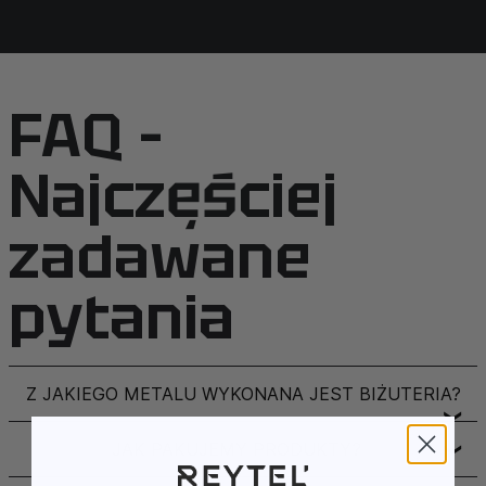
Pamiętaj, że lewe i prawe nadgarstki mogą różnić
się rozmiarem.
Wybierz rozmiar w zależności od swoich preferencji
noszenia bransoletki luźniej lub ciaśniej.
FAQ –
Pamiętaj również, że sztywne bransoletki możesz
samodzielnie trochę ścisnąć lub rozciągnąć, aby
Najczęściej
dopasować je do swojego nadgarstka.
zadawane
pytania
Z JAKIEGO METALU WYKONANA JEST BIŻUTERIA?
❯
JAK PAKUJEMY PRODUKTY?
❯