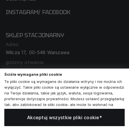
REGULAMIN
INSTAGRAM
FACEBOOK
/
O NAS
CECHA PROBIERCZA
POLITYKA PRYWATNOŚCI
SKLEP STACJONARNY
MAPA SERWISU
WYMIANA I ZWROT
Adres
TABELA ROZMIARÓW
Wilcza 17,
00-548 Warszawa
ZAMÓWIENIA KORPORACYJNE
WSPÓŁPRACA Z PARTNERAMI
godziny otwarcia
poniedziałek - sobota:
11:00 - 19:00
Ściśle wymagane pliki cookie
Te pliki cookie są wymagane do działania witryny i nie można ich
Skontaktuj się z nami
wyłączyć. Takie pliki cookie są ustawiane wyłącznie w odpowiedzi
na Twoje działania, takie jak język, waluta, sesja logowania,
+48573581161
preferencje dotyczące prywatności. Możesz ustawić przeglądarkę
tak, aby zablokować te pliki cookie, ale może to wpłynąć na
info@reytel.pl
sposób działania naszej witryny.
Akceptuj wszystkie pliki cookie*
Analizy i statystyki
Skontaktuj się z nami:
Analizy i statystyki