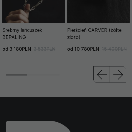
Srebrny łańcuszek
Pierścień CARVER (żółte
BEPALING
złoto)
od 3 180PLN
3 533PLN
od 10 780PLN
15 400PLN