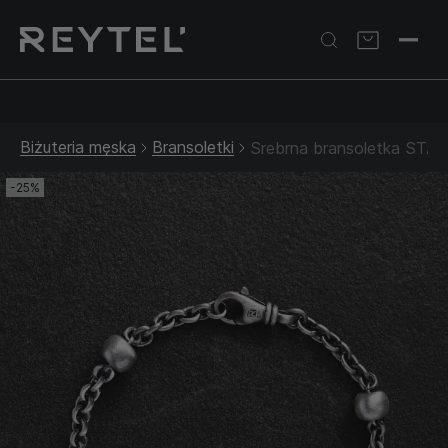
Srebrna biżuteria: 1 szt. –10% • 2 szt. –15% • 3 szt. –20% |
Złota biżuteria: –30% | Do 31.08
Biżuteria męska
Bransoletki
Srebrna bransoletka STA
-25%