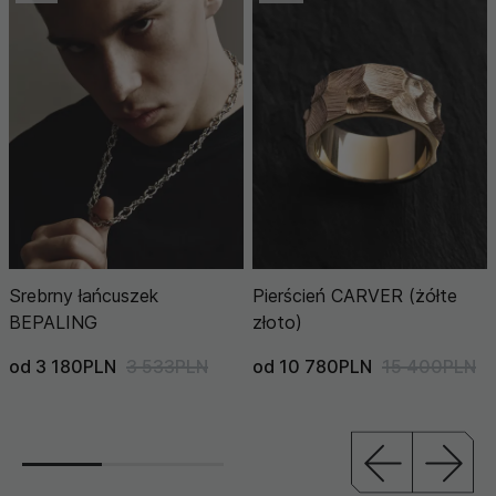
Srebrny łańcuszek
Pierścień CARVER (żółte
BEPALING
złoto)
od 3 180PLN
3 533PLN
od 10 780PLN
15 400PLN