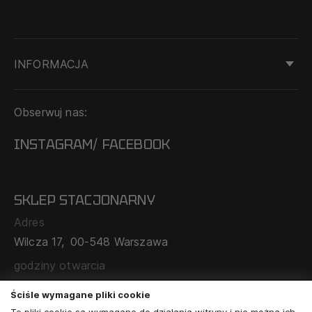
INFORMACJA
KONTAKT
Obserwuj nas:
DOSTAWA I PŁATNOŚĆ
REGULAMIN
INSTAGRAM
FACEBOOK
/
O NAS
CECHA PROBIERCZA
POLITYKA PRYWATNOŚCI
SKLEP STACJONARNY
MAPA SERWISU
WYMIANA I ZWROT
Adres
TABELA ROZMIARÓW
Wilcza 17,
00-548 Warszawa
ZAMÓWIENIA KORPORACYJNE
WSPÓŁPRACA Z PARTNERAMI
godziny otwarcia
poniedziałek - sobota:
11:00 - 19:00
Ściśle wymagane pliki cookie