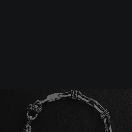
Srebrna biżuteria: 1 szt. –10% • 2 szt. –15% • 3 szt. –20% |
Złota biżuteria: –30% | Do 31.08
Biżuteria męska
Bransoletki
Srebrna bransoletka TILLI
-10%