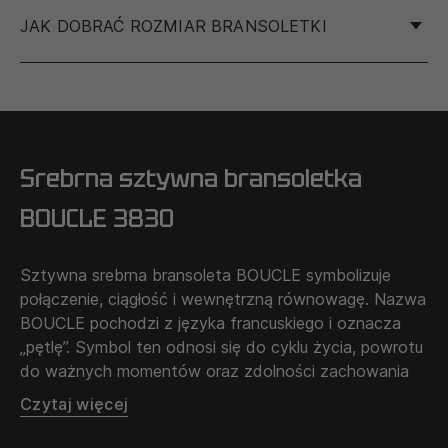
JAK DOBRAĆ ROZMIAR BRANSOLETKI
Aby określić rozmiar swojej bransoletki, zalecamy
zmierzenie obwodu nadgarstka, a nie innej bransoletki.
Srebrna sztywna bransoletka
Używając nitki lub wstążki, owiń ją wokół podstawy
swojego nadgarstka. Aby zapewnić wygodne
BOUCLE 3830
noszenie bransoletki, zalecamy mierzenie
najgrubszej części nadgarstka, zazwyczaj jest to
Sztywna srebrna bransoleta BOUCLE symbolizuje
staw.
połączenie, ciągłość i wewnętrzną równowagę. Nazwa
Zrób znacznik markerem w miejscu, gdzie nitka lub
BOUCLE pochodzi z języka francuskiego i oznacza
wstążka spotyka się z początkowym końcem.
„pętlę”. Symbol ten odnosi się do cyklu życia, powrotu
Rozwiń nitkę lub wstążkę i zmierz długość w cm od
do ważnych momentów oraz zdolności zachowania
końca do znacznika za pomocą linijki. Dodaj +1 cm
równowagi na własnej drodze.
Czytaj więcej
do uzyskanego wyniku i wybierz rozmiar z
dostępnych na stronie.
Pętla w centrum kompozycji symbolizuje jedność