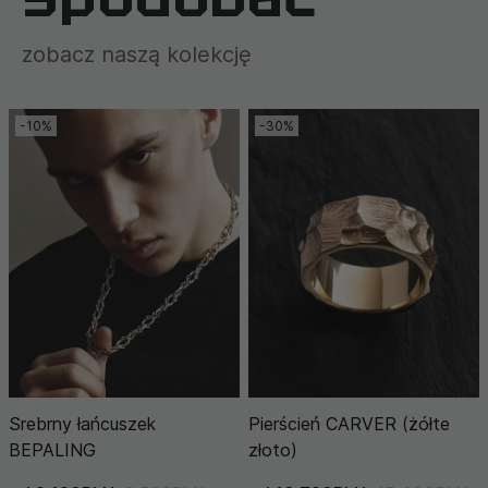
zobacz naszą kolekcję
-10%
-30%
Srebrny łańcuszek
Pierścień CARVER (żółte
BEPALING
złoto)