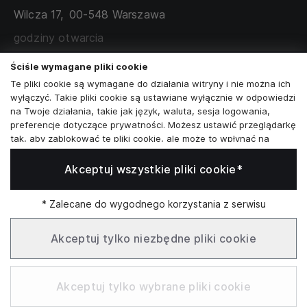
TABELA ROZMIARÓW
Wilcza 17,
00-548 Warszawa
ZAMÓWIENIA KORPORACYJNE
WSPÓŁPRACA Z PARTNERAMI
godziny otwarcia
poniedziałek - sobota:
11:00 - 19:00
Ściśle wymagane pliki cookie
Te pliki cookie są wymagane do działania witryny i nie można ich
Skontaktuj się z nami
wyłączyć. Takie pliki cookie są ustawiane wyłącznie w odpowiedzi
na Twoje działania, takie jak język, waluta, sesja logowania,
+48573581161
preferencje dotyczące prywatności. Możesz ustawić przeglądarkę
tak, aby zablokować te pliki cookie, ale może to wpłynąć na
info@reytel.pl
sposób działania naszej witryny.
Akceptuj wszystkie pliki cookie*
Analizy i statystyki
Skontaktuj się z nami:
Analizy i statystyki
Marketing i retargeting
* Zalecane do wygodnego korzystania z serwisu
Whatsapp
Te pliki cookie są zwykle ustawiane przez naszych partnerów
marketingowych i reklamowych. Mogą być przez nich
Akceptuj tylko niezbędne pliki cookie
wykorzystywane do tworzenia profilu Twoich zainteresowań, a
następnie wyświetlania odpowiednich reklam. Jeśli nie zezwolisz
Infolinia: Pn–Pt 09:00–17:00
na te pliki cookie, nie zobaczysz ukierunkowanych reklam dla
Akceptuj tylko wybrane pliki cookie
Twoich interesów.
Funkcjonalne pliki cookie