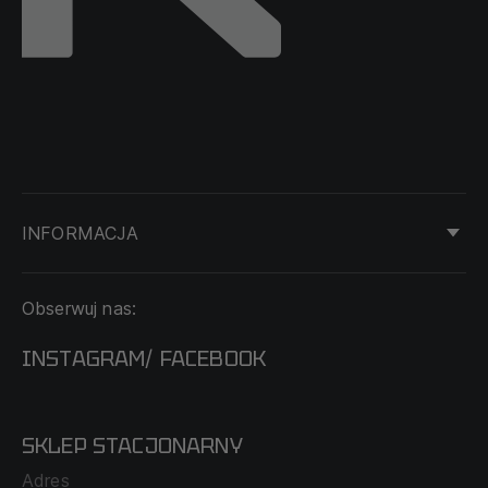
INFORMACJA
KONTAKT
Obserwuj nas:
DOSTAWA I PŁATNOŚĆ
REGULAMIN
INSTAGRAM
FACEBOOK
/
O NAS
CECHA PROBIERCZA
POLITYKA PRYWATNOŚCI
SKLEP STACJONARNY
MAPA SERWISU
WYMIANA I ZWROT
Adres