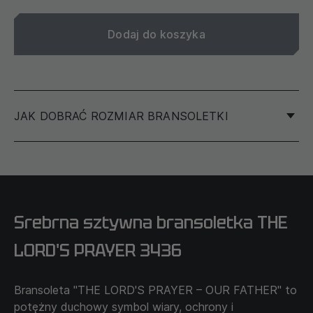
Dodaj do koszyka
JAK DOBRAĆ ROZMIAR BRANSOLETKI
Aby określić rozmiar swojej bransoletki, zalecamy
zmierzenie obwodu nadgarstka, a nie innej bransoletki.
Srebrna sztywna bransoletka THE
Używając nitki lub wstążki, owiń ją wokół podstawy
swojego nadgarstka. Aby zapewnić wygodne
LORD'S PRAYER 3436
noszenie bransoletki, zalecamy mierzenie
najgrubszej części nadgarstka, zazwyczaj jest to
Bransoleta "THE LORD'S PRAYER – OUR FATHER" to
staw.
potężny duchowy symbol wiary, ochrony i