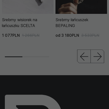
Srebrny wisiorek na
Srebrny łańcuszek
łańcuszku SCELTA
BEPALING
1 077PLN
1 266PLN
od 3 180PLN
3 533PLN