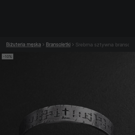
Srebrna biżuteria: 1 szt. –10% • 2 szt. –15% • 3 szt. –20% |
Złota biżuteria: –30% | Do 31.08
Biżuteria męska
Bransoletki
Srebrna sztywna branso
-10%