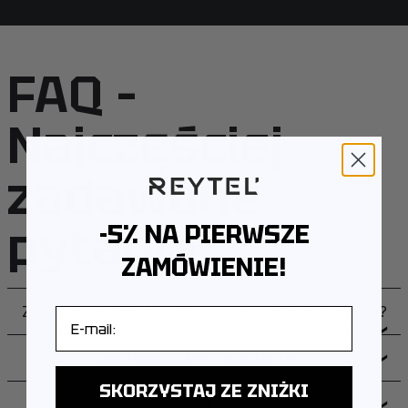
daj nam dzisiaj. I odpuść nam nasze winy, jako i my
odpuszczamy naszym winowajcom. I nie wódź nas na
pokuszenie, ale nas zbaw ode złego. Bo Twoje jest
FAQ –
Królestwo, i Moc, i Chwała na wieki wieków. Amen."
Najczęściej
Ta bransoleta przypomina właścicielowi o sile wiary i
niezmiennej obecności Boga w jego życiu. "THE
zadawane
LORD'S PRAYER" to osobisty amulet, który pomaga
odnaleźć harmonię, siłę i pewność siebie każdego dnia.
pytania
-5% NA PIERWSZE
ZAMÓWIENIE!
Z JAKIEGO METALU WYKONANA JEST BIŻUTERIA?
E-mail
❯
JAK PAKUJEMY PRODUKTY?
❯
SKORZYSTAJ ZE ZNIŻKI
CZY PRODUKTY OBJĘTE SĄ GWARANCJĄ?
❯