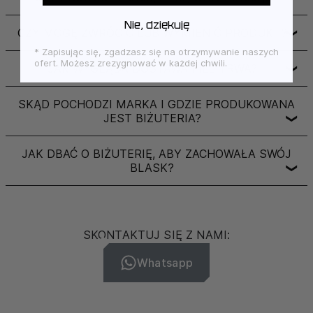
Nie, dziękuję
CZY MOGĘ ZWRÓCIĆ LUB WYMIENIĆ PRODUKT?
❯
* Zapisując się, zgadzasz się na otrzymywanie naszych
ofert. Możesz zrezygnować w każdej chwili.
JAK WYGLĄDA DOSTAWA I ILE TRWA?
❯
SKĄD POCHODZI MARKA I GDZIE PRODUKOWANA
JEST BIŻUTERIA?
❯
JAK DBAĆ O BIŻUTERIĘ, ABY ZACHOWAŁA SWÓJ
BLASK?
❯
SKONTAKTUJ SIĘ Z NAMI:
Whatsapp