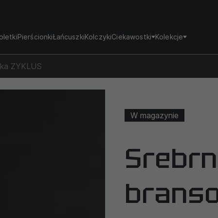
oletki
Pierścionki
Łańcuszki
Kolczyki
Ciekawostki
Kolekcje
etka ZYKLUS
W magazynie
Srebrn
branso