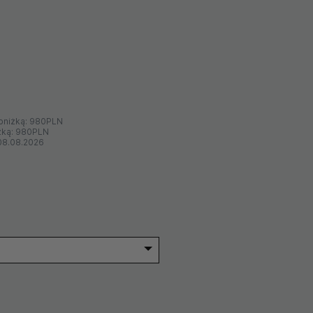
bniżką:
980PLN
żką:
980PLN
08.08.2026