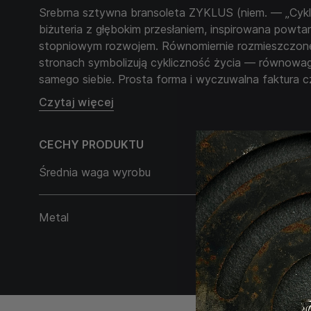
Srebrna sztywna bransoleta ZYKLUS (niem. — „Cykl”
biżuteria z głębokim przesłaniem, inspirowana powtar
stopniowym rozwojem. Równomiernie rozmieszczone
stronach symbolizują cykliczność życia — równowag
samego siebie. Prosta forma i wyczuwalna faktura c
więcej niż tylko dodatkiem — to przypomnienie o sil
Czytaj więcej
wewnętrznej stabilności.
CECHY PRODUKTU
ZYKLUS to wybór mężczyzny, który działa świadomie 
po kroku, cykl po cyklu.
Średnia waga wyrobu
24,10 g
Metal
Srebro 925