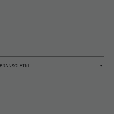
 BRANSOLETKI
ej bransoletki, zalecamy zmierzenie obwodu
nsoletki.
tążki, owiń ją wokół podstawy swojego nadgarstka. Aby
enie bransoletki, zalecamy mierzenie najgrubszej