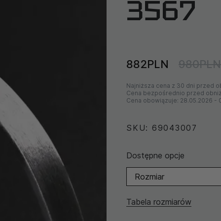
3567
882PLN
980PLN
Najniższa cena z 30 dni przed o
Cena bezpośrednio przed obni
Cena obowiązuje:
28.05.2026
-
SKU: 69043007
Dostępne opcje
Rozmiar
Tabela rozmiarów