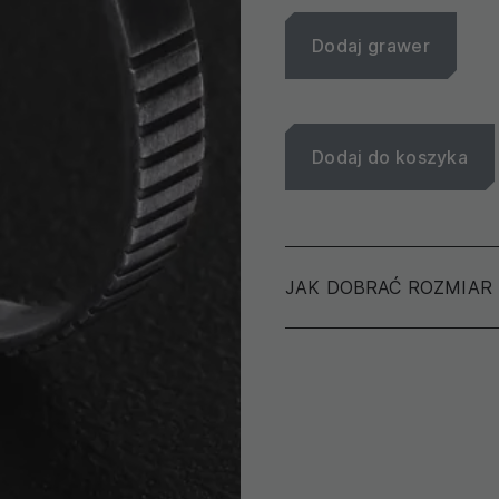
Dodaj grawer
Dodaj do koszyka
JAK DOBRAĆ ROZMIAR
Aby określić rozmiar swoj
nadgarstka, a nie innej bra
Używając nitki lub ws
zapewnić wygodne nosz