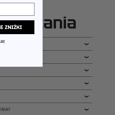
ne pytania
E ZNIŻKI
uję
❯
❯
❯
❯
❯
ERIA?
❯