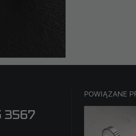
części nadgarstka, zaz
Zrób znacznik markerem
początkowym końcem
Rozwiń nitkę lub wstą
pomocą linijki. Dodaj 
dostępnych na stronie.
Pamiętaj, że lewe i pr
Wybierz rozmiar w zale
luźniej lub ciaśniej.
Pamiętaj również, że 
ścisnąć lub rozciągną
POWIĄZANE P
S 3567