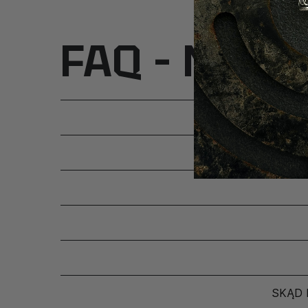
FAQ – Najcz
SKĄD 