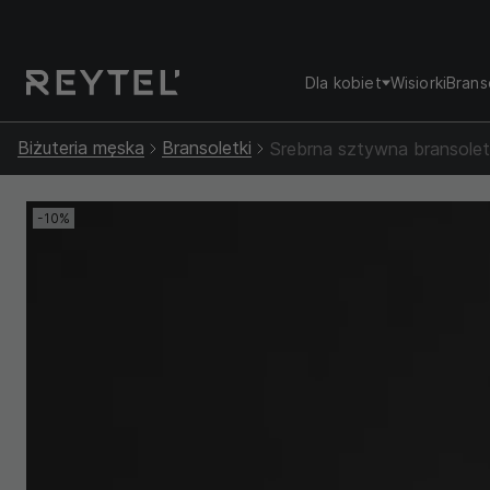
Dla kobiet
Wisiorki
Brans
Biżuteria męska
Bransoletki
Srebrna sztywna bransol
-10%