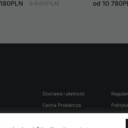
 180PLN
3 533PLN
od 10 780P
Dostawa i płatność
Regulam
Cecha Probiercza
Polityk
su
Wymiana i zwrot
Tabela 