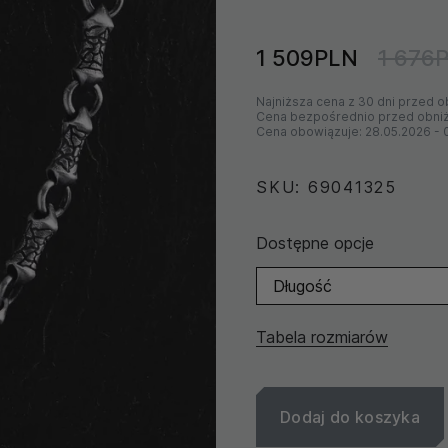
1 509PLN
1 676
Najniższa cena z 30 dni przed o
Cena bezpośrednio przed obni
Cena obowiązuje:
28.05.2026
-
SKU: 69041325
Dostępne opcje
Długość
Tabela rozmiarów
Dodaj do koszyka