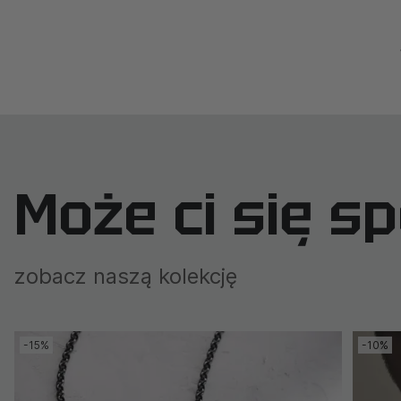
Może ci się s
zobacz naszą kolekcję
-15%
-10%