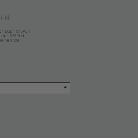
PLN
bniżką:
1 676PLN
żką:
1 676PLN
08.08.2026