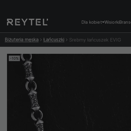
Dla kobiet
Wisiorki
Brans
Biżuteria męska
Łańcuszki
Srebrny łańcuszek EVIG
-10%