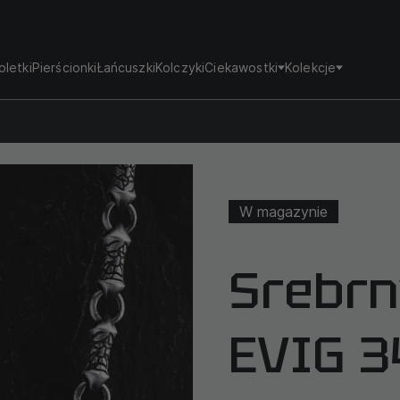
oletki
Pierścionki
Łańcuszki
Kolczyki
Ciekawostki
Kolekcje
W magazynie
Srebrn
EVIG 3