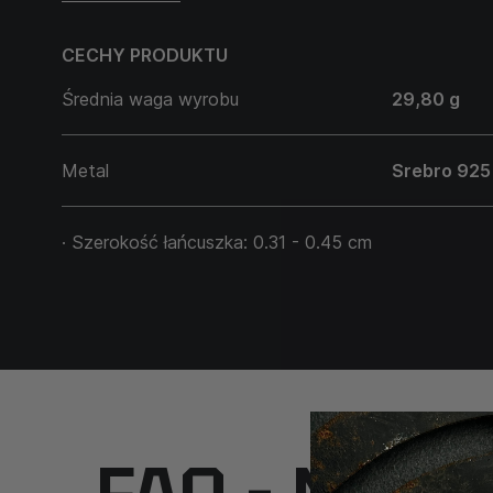
komponuje się z każdym stylem. Trwałość srebrnego
znaczeniu wytrwałości wobec przeciwności losu ora
CECHY PRODUKTU
"EVIG" to coś więcej niż biżuteria. To odzwierciedl
Średnia waga wyrobu
29,80 g
równowagi, determinacji i niezłomnej woli.
Metal
Srebro 925
· Szerokość łańcuszka: 0.31 - 0.45 cm
FAQ – Najcz