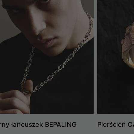
rny łańcuszek BEPALING
Pierścień C