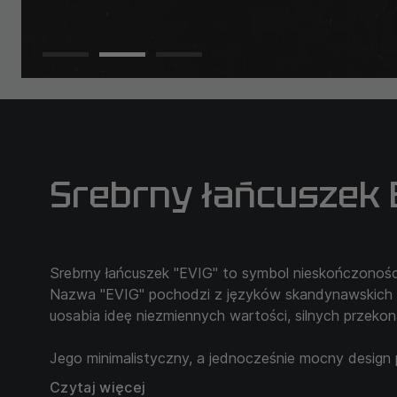
Srebrny łańcuszek 
Srebrny łańcuszek "EVIG" to symbol nieskończoności,
Nazwa "EVIG" pochodzi z języków skandynawskich i
uosabia ideę niezmiennych wartości, silnych przekona
Jego minimalistyczny, a jednocześnie mocny design 
właściciela i sprawia, że jest to uniwersalny dodatek
Czytaj więcej