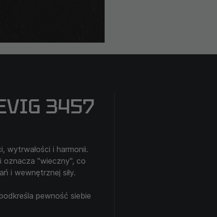
EVIG 3457
 wytrwałości i harmonii.
 oznacza "wieczny", co
ń i wewnętrznej siły.
podkreśla pewność siebie
, który doskonale