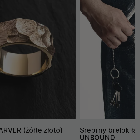
ARVER (żółte złoto)
Srebrny brelok ł
UNBOUND