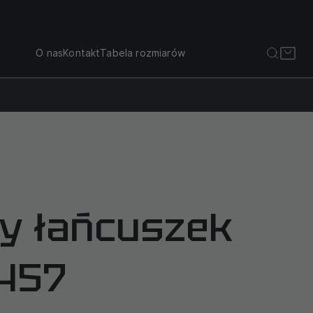
O nas
Kontakt
Tabela rozmiarów
y łańcuszek
457