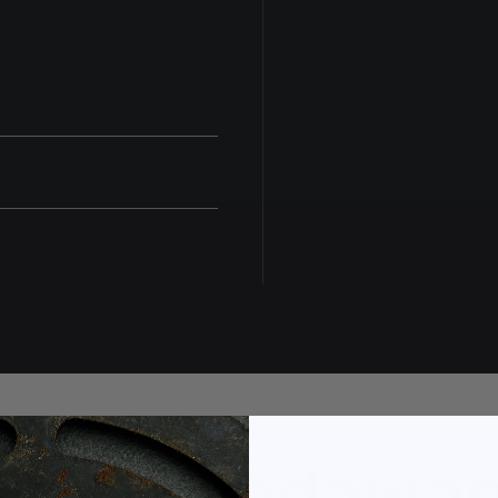
 splotu przypomina o
z wiary we własną drogę.
enie wewnętrznej
ęściej zadawa