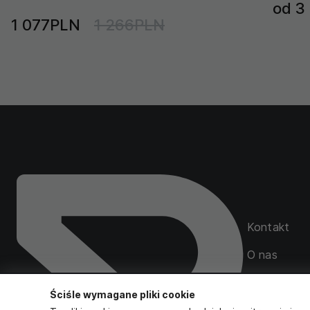
od 3
1 077PLN
1 266PLN
Kontakt
O nas
Mapa serwi
Ściśle wymagane pliki cookie