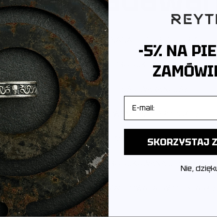
Z JAKIEGO METALU WYKONANA JEST BIŻUTERIA?
-5% NA PI
JAK PAKUJEMY PRODUKTY?
ZAMÓWIE
CZY PRODUKTY OBJĘTE SĄ GWARANCJĄ?
E-mail
CZY MOGĘ ZWRÓCIĆ LUB WYMIENIĆ PRODUKT?
JAK WYGLĄDA DOSTAWA I ILE TRWA?
SKORZYSTAJ Z
POCHODZI MARKA I GDZIE PRODUKOWANA JEST BIŻUT
Nie, dzięk
JAK DBAĆ O BIŻUTERIĘ, ABY ZACHOWAŁA SWÓJ BLASK?