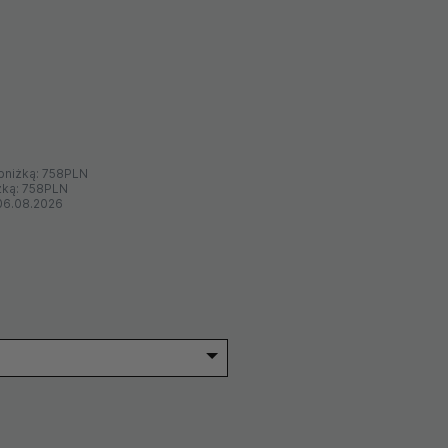
bniżką:
758PLN
żką:
758PLN
06.08.2026