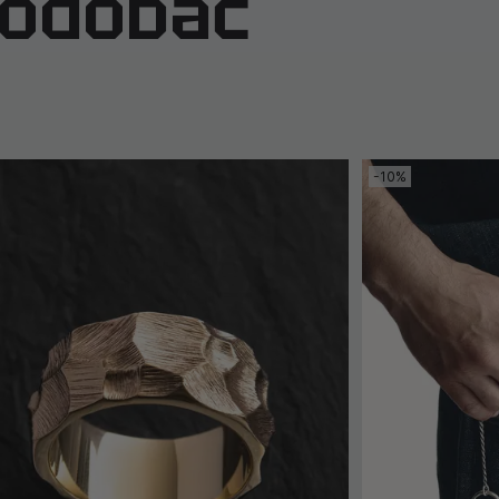
podobać
-10%