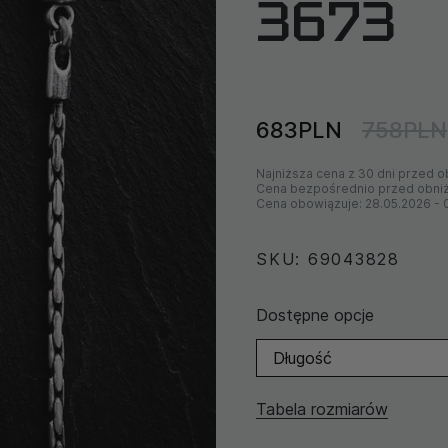
3673
683PLN
758PLN
Najniższa cena z 30 dni przed o
Cena bezpośrednio przed obni
Cena obowiązuje:
28.05.2026
-
SKU: 69043828
Dostępne opcje
Długość
Tabela rozmiarów