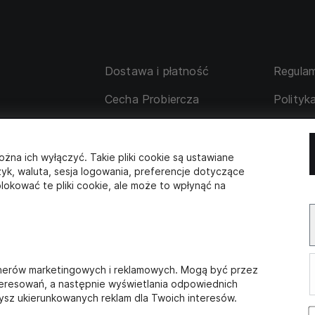
Dostawa i płatność
Regulam
Cecha Probiercza
Polityk
su
Wymiana i zwrot
Tabela 
 korporacyjne
Współpraca z partnerami
ożna ich wyłączyć. Takie pliki cookie są ustawiane
zyk, waluta, sesja logowania, preferencje dotyczące
lokować te pliki cookie, ale może to wpłynąć na
SKLEP STACJONARNY
s:
Adres
godziny 
AM
Wilcza 17,
poniedzia
OK
00-548 Warszawa
11:00 - 1
rtnerów marketingowych i reklamowych. Mogą być przez
teresowań, a następnie wyświetlania odpowiednich
aczysz ukierunkowanych reklam dla Twoich interesów.