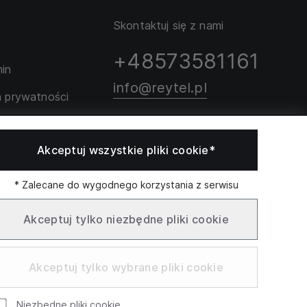
Skontaktuj się z nami
+48573581161
in
info@reytel.pl
a prywatności
rozmiarów
Skontaktuj się z nami:
Akceptuj wszystkie pliki cookie*
Whatsapp
* Zalecane do wygodnego korzystania z serwisu
Akceptuj tylko niezbędne pliki cookie
Infolinia: Pn–Pt 09:00–
otwarcia
łek - sobota:
17:00
9:00
Akceptuj tylko wybrane pliki cookie
Niezbędne pliki cookie