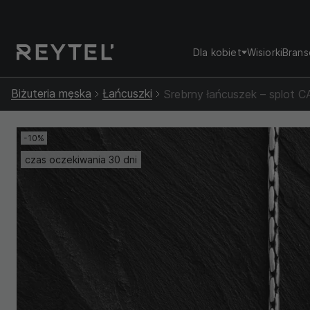
Dla kobiet
Wisiorki
Brans
Biżuteria męska
Łańcuszki
Srebrny łańcuszek – splot 
-10%
czas oczekiwania 30 dni