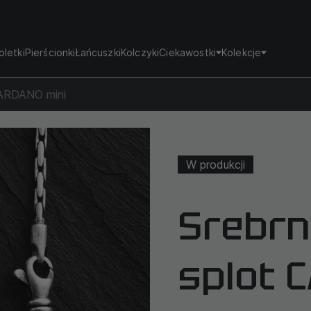
oletki
Pierścionki
Łańcuszki
Kolczyki
Ciekawostki
Kolekcje
CARDANO mini
W produkcji
Srebrn
splot 