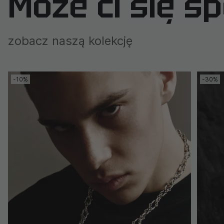
Może ci się s
zobacz naszą kolekcję
-10%
-30%