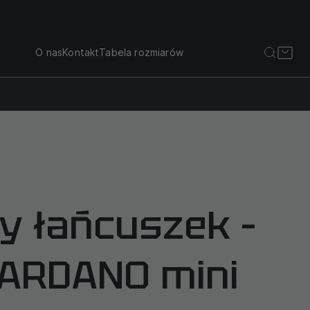
O nas
Kontakt
Tabela rozmiarów
y łańcuszek –
CARDANO mini