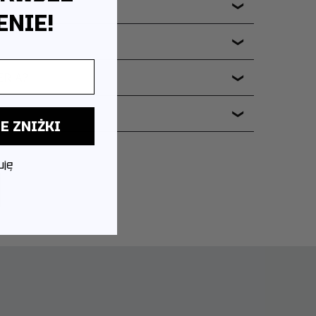
❯
NIE!
❯
ERIA?
❯
❯
E ZNIŻKI
uję