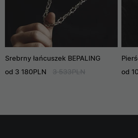
Srebrny łańcuszek BEPALING
Pier
od 3 180PLN
3 533PLN
od 1