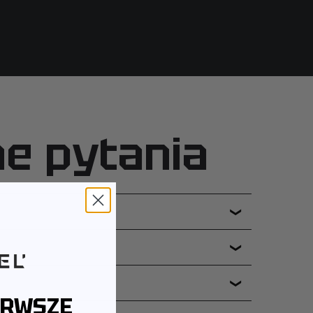
ne pytania
❯
❯
❯
ERWSZE