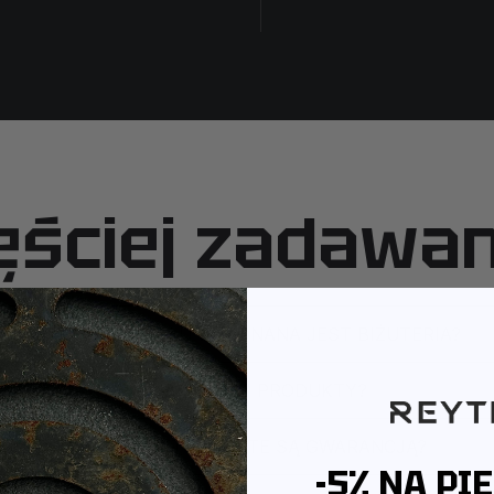
ęściej zadawa
Z JAKIEGO METALU WYKONANA JEST BIŻUTERIA?
JAK PAKUJEMY PRODUKTY?
CZY PRODUKTY OBJĘTE SĄ GWARANCJĄ?
-5% NA PI