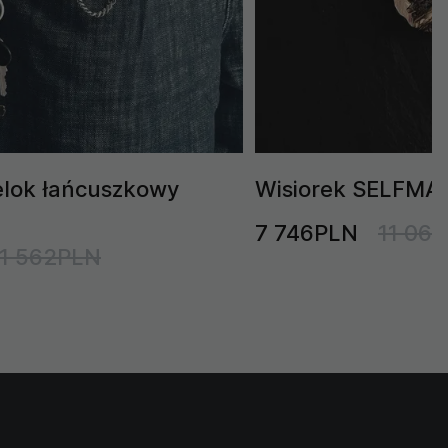
elok łańcuszkowy
Wisiorek SELFMADE
7 746PLN
11 06
1 562PLN