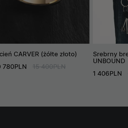
ścień CARVER (żółte złoto)
Srebrny br
UNBOUND
0 780PLN
15 400PLN
1 406PLN