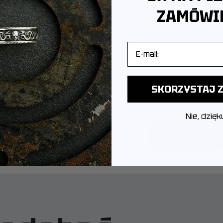
CZY MOGĘ ZWRÓCIĆ LUB WYMIENIĆ PRODUKT?
ZAMÓWIE
JAK WYGLĄDA DOSTAWA I ILE TRWA?
E-mail
POCHODZI MARKA I GDZIE PRODUKOWANA JEST BIŻUT
JAK DBAĆ O BIŻUTERIĘ, ABY ZACHOWAŁA SWÓJ BLASK?
SKORZYSTAJ Z
Nie, dzięk
SKONTAKTUJ SIĘ Z NAMI:
Whatsapp