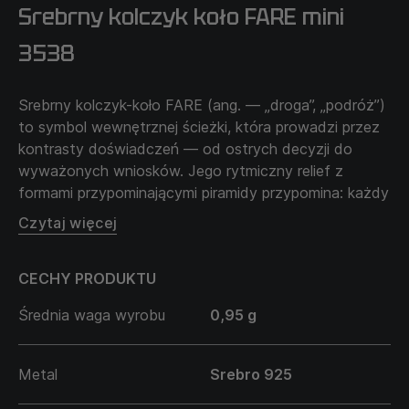
Srebrny kolczyk koło FARE mini
3538
Srebrny kolczyk-koło FARE (ang. — „droga”, „podróż”)
to symbol wewnętrznej ścieżki, która prowadzi przez
kontrasty doświadczeń — od ostrych decyzji do
wyważonych wniosków. Jego rytmiczny relief z
formami przypominającymi piramidy przypomina: każdy
krok to wybór, każdy kąt to wyzwanie, każda
Czytaj więcej
krawędź to lekcja.
CECHY PRODUKTU
FARE powstał dla tych, którzy nie wygładzają siebie
dla czyjegoś komfortu. To biżuteria o sile bycia sobą
Średnia waga wyrobu
0,95 g
— z krawędziami, głębią i wyraźnym kierunkiem.
Metal
Srebro 925