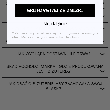
Z JAKIEGO METALU WYKONANA JEST BIŻUTERIA?
❯
SKORZYSTAJ ZE ZNIŻKI
JAK PAKUJEMY PRODUKTY?
❯
Nie, dziękuję
CZY PRODUKTY OBJĘTE SĄ GWARANCJĄ?
❯
* Zapisując się, zgadzasz się na otrzymywanie naszych
ofert. Możesz zrezygnować w każdej chwili.
CZY MOGĘ ZWRÓCIĆ LUB WYMIENIĆ PRODUKT?
❯
JAK WYGLĄDA DOSTAWA I ILE TRWA?
❯
SKĄD POCHODZI MARKA I GDZIE PRODUKOWANA
JEST BIŻUTERIA?
❯
JAK DBAĆ O BIŻUTERIĘ, ABY ZACHOWAŁA SWÓJ
BLASK?
❯