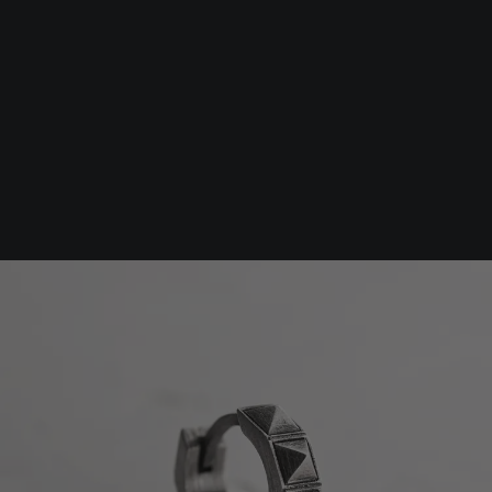
Srebrna biżuteria: 1 szt. –10% • 2 szt. –15% • 3 szt. –20% |
Złota biżuteria: –30% | Do 31.08
Biżuteria męska
Kolczyki
Srebrny kolczyk koło FARE mi
-10%