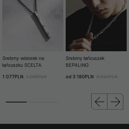
Srebrny wisiorek na
Srebrny łańcuszek
łańcuszku SCELTA
BEPALING
1 077PLN
1 266PLN
od 3 180PLN
3 533PLN