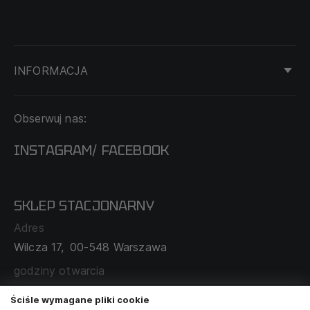
INFORMACJA
KONTAKT
Obserwuj nas:
DOSTAWA I PŁATNOŚĆ
REGULAMIN
INSTAGRAM
FACEBOOK
/
O NAS
CECHA PROBIERCZA
POLITYKA PRYWATNOŚCI
SKLEP STACJONARNY
MAPA SERWISU
WYMIANA I ZWROT
Adres
TABELA ROZMIARÓW
Wilcza 17,
00-548 Warszawa
ZAMÓWIENIA KORPORACYJNE
WSPÓŁPRACA Z PARTNERAMI
godziny otwarcia
poniedziałek - sobota:
11:00 - 19:00
Ściśle wymagane pliki cookie