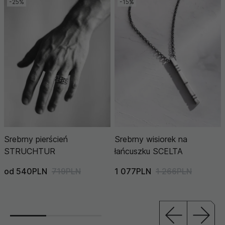
-25%
-15%
Srebrny pierścień
Srebrny wisiorek na
STRUCHTUR
łańcuszku SCELTA
od 540PLN
719PLN
1 077PLN
1 266PLN