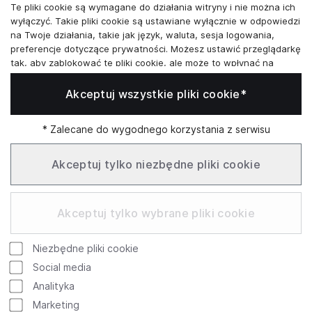
Te pliki cookie są wymagane do działania witryny i nie można ich
Skontaktuj się z nami
wyłączyć. Takie pliki cookie są ustawiane wyłącznie w odpowiedzi
na Twoje działania, takie jak język, waluta, sesja logowania,
+48573581161
preferencje dotyczące prywatności. Możesz ustawić przeglądarkę
tak, aby zablokować te pliki cookie, ale może to wpłynąć na
info@reytel.pl
sposób działania naszej witryny.
Akceptuj wszystkie pliki cookie*
Analizy i statystyki
Skontaktuj się z nami:
Analizy i statystyki
Marketing i retargeting
* Zalecane do wygodnego korzystania z serwisu
Whatsapp
Te pliki cookie są zwykle ustawiane przez naszych partnerów
marketingowych i reklamowych. Mogą być przez nich
Akceptuj tylko niezbędne pliki cookie
wykorzystywane do tworzenia profilu Twoich zainteresowań, a
następnie wyświetlania odpowiednich reklam. Jeśli nie zezwolisz
Infolinia: Pn–Pt 09:00–17:00
na te pliki cookie, nie zobaczysz ukierunkowanych reklam dla
Akceptuj tylko wybrane pliki cookie
Twoich interesów.
Funkcjonalne pliki cookie
Niezbędne pliki cookie
Te pliki cookie umożliwiają naszej witrynie oferowanie
Google
Rating
dodatkowych funkcji i ustawień osobistych. Mogą być ustawione
Social media
przez nas lub przez zewnętrznych dostawców usług, których
754 review
Analityka
4.9
umieściliśmy na naszych stronach. Jeśli nie zezwolisz na te pliki
© 2026 Reytel Wszelkie prawa zastrzeżone
Marketing
cookie, te lub niektóre z tych usług może nie działać poprawnie.