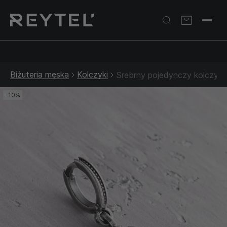
Srebrna biżuteria: 1 szt. –10% • 2 szt. –15% • 3 szt. –20% |
Złota biżuteria: –30% | Do 31.08
Biżuteria męska
Kolczyki
Srebrny pojedynczy kolczy
-10%