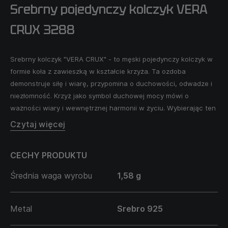
Srebrny pojedynczy kolczyk VERA
CRUX 3288
Srebrny kolczyk "VERA CRUX" - to męski pojedynczy kolczyk w
formie koła z zawieszką w kształcie krzyża. Ta ozdoba
demonstruje siłę i wiarę, przypomina o duchowości, odwadze i
niezłomność. Krzyż jako symbol duchowej mocy mówi o
ważności wiary i wewnętrznej harmonii w życiu. Wybierając ten
kolczyk, wyrażasz swoje oddanie wartościom duchowym i
Czytaj więcej
dążenie do zachowania równowagi oraz pewności w swoim
życiu.
CECHY PRODUKTU
Średnia waga wyrobu
1,58 g
Metal
Srebro 925