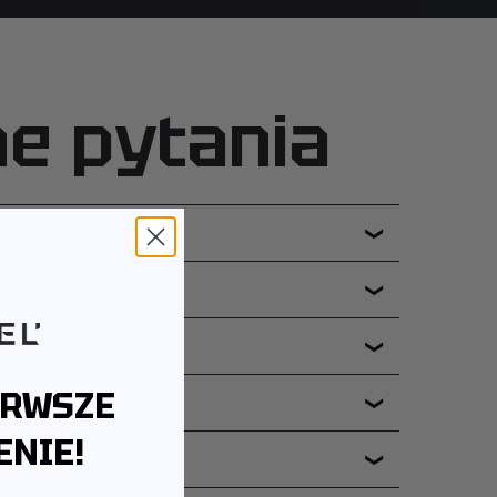
ne pytania
❯
❯
❯
ERWSZE
❯
NIE!
❯