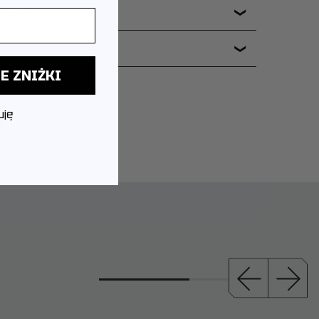
ERIA?
❯
❯
E ZNIŻKI
uję