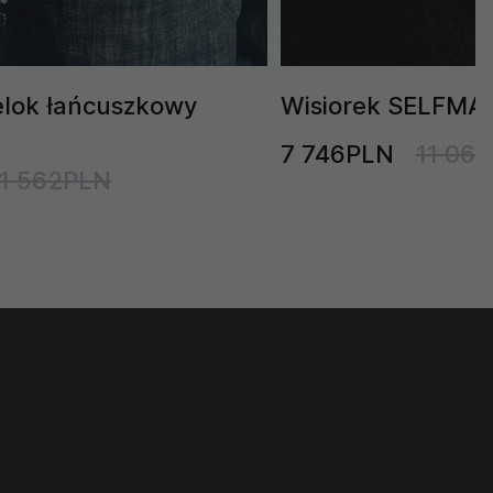
elok łańcuszkowy
Wisiorek SELFMADE
7 746PLN
11 06
1 562PLN