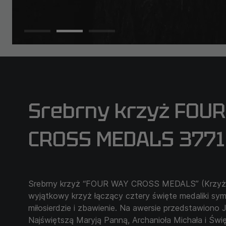
Srebrny krzyż FOU
CROSS MEDALS 3771
Srebrny krzyż “FOUR WAY CROSS MEDALS” (Krzyż 
wyjątkowy krzyż łączący cztery święte medaliki symb
miłosierdzie i zbawienie. Na awersie przedstawiono 
Najświętszą Maryją Panną, Archanioła Michała i Świ