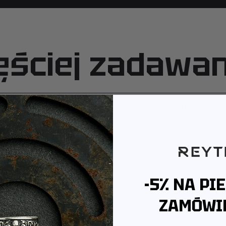
ęściej zadawa
Z JAKIEGO METALU WYKONANA JEST BIŻUTERIA?
JAK PAKUJEMY PRODUKTY?
CZY PRODUKTY OBJĘTE SĄ GWARANCJĄ?
-5% NA PI
CZY MOGĘ ZWRÓCIĆ LUB WYMIENIĆ PRODUKT?
ZAMÓWIE
JAK WYGLĄDA DOSTAWA I ILE TRWA?