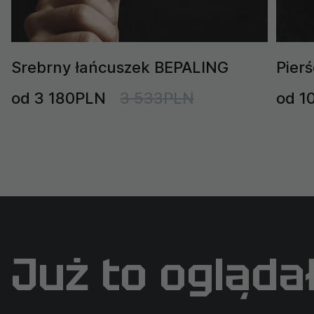
Srebrny łańcuszek BEPALING
Pier
od 3 180PLN
3 533PLN
od 1
Już to ogląda