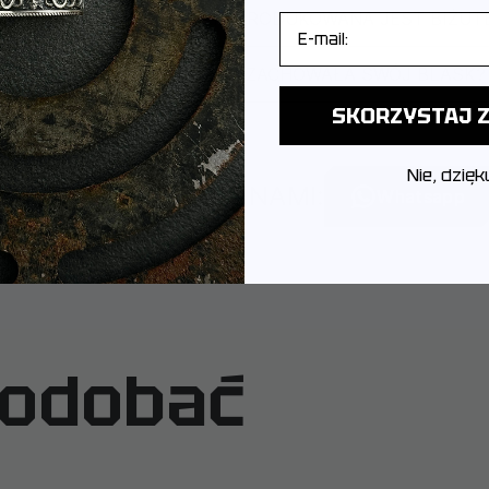
POCHODZI MARKA I GDZIE PRODUKOWANA JEST BIŻUT
E-mail
JAK DBAĆ O BIŻUTERIĘ, ABY ZACHOWAŁA SWÓJ BLASK?
SKORZYSTAJ Z
Nie, dzięk
SKONTAKTUJ SIĘ Z NAMI:
Whatsapp
podobać