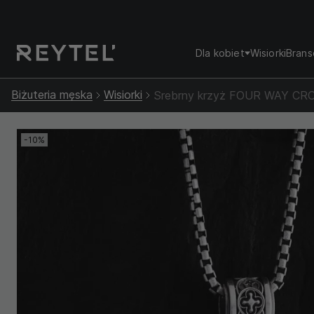
Dla kobiet
Wisiorki
Brans
Biżuteria męska
Wisiorki
Srebrny krzyż FOUR WAY C
-10%