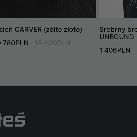
ścień CARVER (żółte złoto)
Srebrny br
UNBOUND
0 780PLN
15 400PLN
1 406PLN
łeś