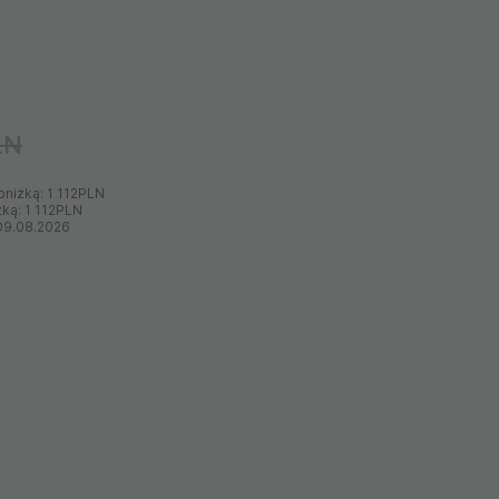
LN
bniżką:
1 112PLN
żką:
1 112PLN
09.08.2026