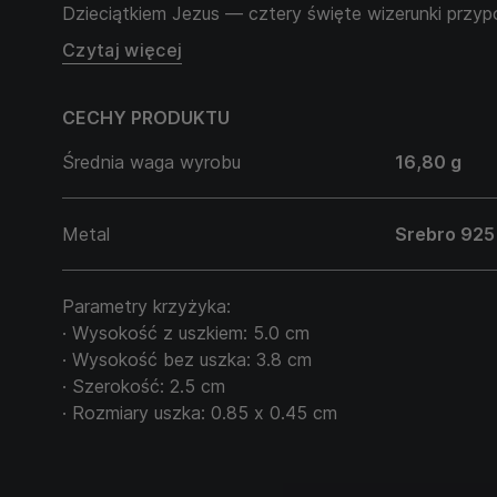
Dzieciątkiem Jezus — cztery święte wizerunki przyp
obecności i opiece. Na rewersie wygrawerowano napi
Czytaj więcej
call a priest” — „Jestem katolikiem, proszę wezwać 
katolickie wezwanie symbolizuje wiarę, gotowość 
CECHY PRODUKTU
oczyszczenia i prośbę o błogosławieństwo w chwil
CROSS MEDALS to krzyż wiary, modlitwy i niebiańsk
Średnia waga wyrobu
16,80 g
przypominający o mocy duchowego światła w życiu 
Metal
Srebro 925
Parametry krzyżyka:
· Wysokość z uszkiem: 5.0 cm
· Wysokość bez uszka: 3.8 cm
· Szerokość: 2.5 cm
· Rozmiary uszka: 0.85 х 0.45 cm