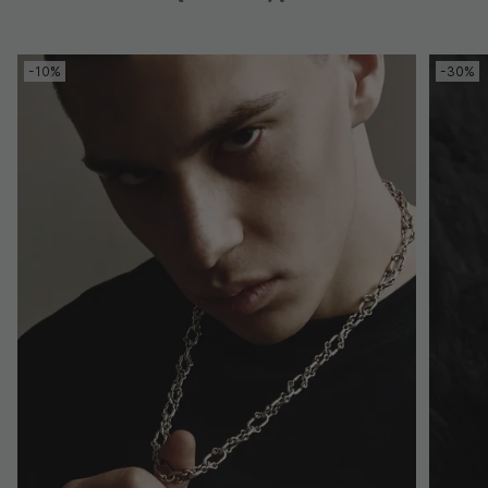
-10%
-30%