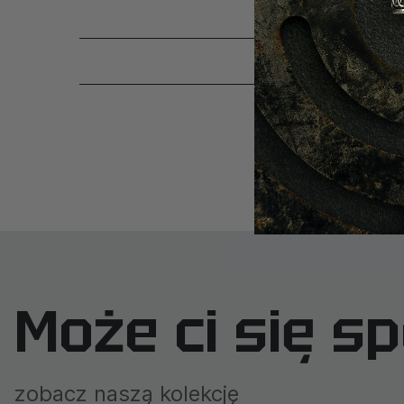
SKĄD 
Może ci się s
zobacz naszą kolekcję