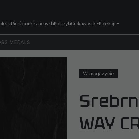
oletki
Pierścionki
Łańcuszki
Kolczyki
Ciekawostki
Kolekcje
ROSS MEDALS
W magazynie
Srebrn
WAY C