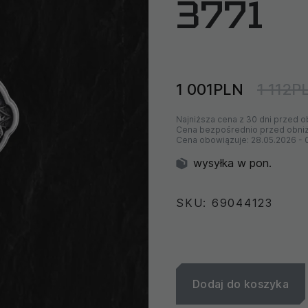
3771
1 001PLN
1 112P
Najniższa cena z 30 dni przed o
Cena bezpośrednio przed obni
Cena obowiązuje:
28.05.2026
-
wysyłka w pon.
SKU: 69044123
Dodaj do koszyka