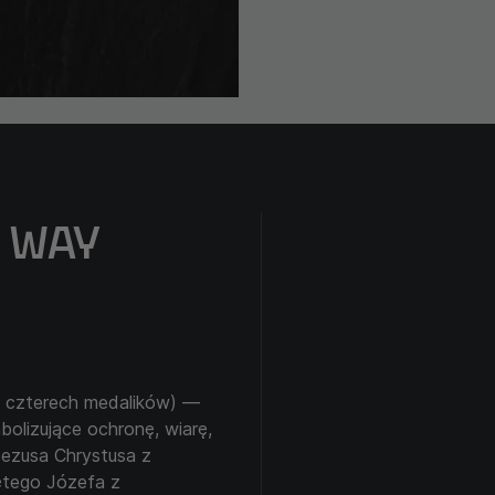
R WAY
czterech medalików) —
olizujące ochronę, wiarę,
Jezusa Chrystusa z
ętego Józefa z