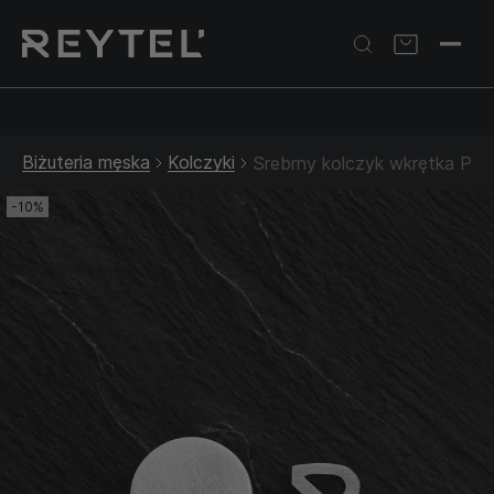
Srebrna biżuteria: 1 szt. –10% • 2 szt. –15% • 3 szt. –20% |
Złota biżuteria: –30% | Do 31.08
Biżuteria męska
Kolczyki
Srebrny kolczyk wkrętka P
-10%