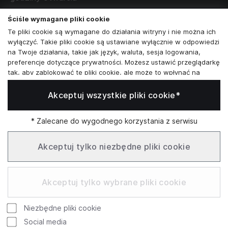
poniedziałek - sobota:
11:00 - 19:00
Ściśle wymagane pliki cookie
Te pliki cookie są wymagane do działania witryny i nie można ich
Skontaktuj się z nami
wyłączyć. Takie pliki cookie są ustawiane wyłącznie w odpowiedzi
na Twoje działania, takie jak język, waluta, sesja logowania,
+48573581161
preferencje dotyczące prywatności. Możesz ustawić przeglądarkę
tak, aby zablokować te pliki cookie, ale może to wpłynąć na
info@reytel.pl
sposób działania naszej witryny.
Akceptuj wszystkie pliki cookie*
Analizy i statystyki
Skontaktuj się z nami:
Analizy i statystyki
Marketing i retargeting
* Zalecane do wygodnego korzystania z serwisu
Whatsapp
Te pliki cookie są zwykle ustawiane przez naszych partnerów
marketingowych i reklamowych. Mogą być przez nich
Akceptuj tylko niezbędne pliki cookie
wykorzystywane do tworzenia profilu Twoich zainteresowań, a
następnie wyświetlania odpowiednich reklam. Jeśli nie zezwolisz
Infolinia: Pn–Pt 09:00–17:00
na te pliki cookie, nie zobaczysz ukierunkowanych reklam dla
Akceptuj tylko wybrane pliki cookie
Twoich interesów.
Funkcjonalne pliki cookie
Niezbędne pliki cookie
Te pliki cookie umożliwiają naszej witrynie oferowanie
Google
Rating
dodatkowych funkcji i ustawień osobistych. Mogą być ustawione
Social media