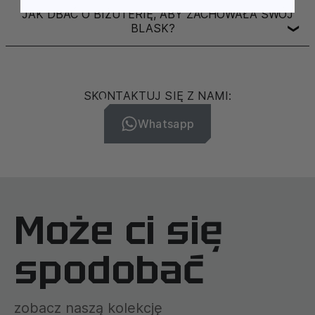
JAK DBAĆ O BIŻUTERIĘ, ABY ZACHOWAŁA SWÓJ
BLASK?
❯
SKONTAKTUJ SIĘ Z NAMI:
Whatsapp
Może ci się
spodobać
zobacz naszą kolekcję