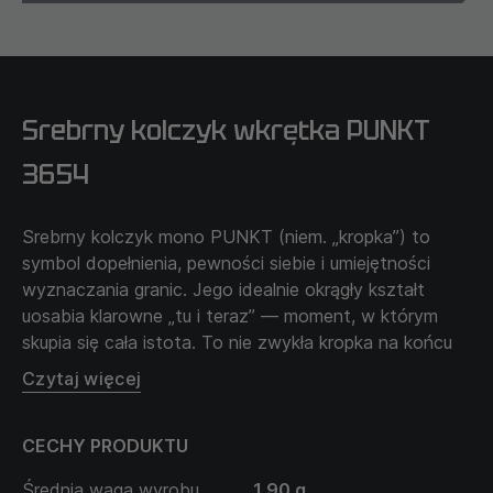
Srebrny kolczyk wkrętka PUNKT
3654
Srebrny kolczyk mono PUNKT (niem. „kropka”) to
symbol dopełnienia, pewności siebie i umiejętności
wyznaczania granic. Jego idealnie okrągły kształt
uosabia klarowne „tu i teraz” — moment, w którym
skupia się cała istota. To nie zwykła kropka na końcu
zdania, lecz akcent — wybór precyzji, jasności i
Czytaj więcej
wolności od zbędnych elementów. PUNKT jest dla
tych, którzy cenią minimalizm, ale każdy szczegół ma
CECHY PRODUKTU
dla nich znaczenie. To ozdoba z charakterem, która
mówi o wewnętrznej strukturze i dojrzałości myśli.
Średnia waga wyrobu
1,90 g