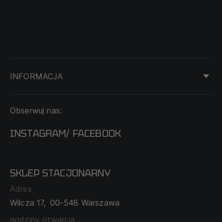
INFORMACJA
KONTAKT
Obserwuj nas:
DOSTAWA I PŁATNOŚĆ
REGULAMIN
INSTAGRAM
FACEBOOK
/
O NAS
CECHA PROBIERCZA
POLITYKA PRYWATNOŚCI
SKLEP STACJONARNY
MAPA SERWISU
WYMIANA I ZWROT
Adres
TABELA ROZMIARÓW
Wilcza 17,
00-548 Warszawa
ZAMÓWIENIA KORPORACYJNE
WSPÓŁPRACA Z PARTNERAMI
godziny otwarcia