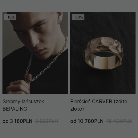
-10%
-30%
Srebrny łańcuszek
Pierścień CARVER (żółte
BEPALING
złoto)
od 3 180PLN
3 533PLN
od 10 780PLN
15 400PLN