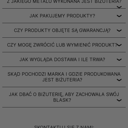
Z JAKIEGO METALU WYKONANA JEST BIŻUTERIA?
❯
JAK PAKUJEMY PRODUKTY?
❯
CZY PRODUKTY OBJĘTE SĄ GWARANCJĄ?
❯
CZY MOGĘ ZWRÓCIĆ LUB WYMIENIĆ PRODUKT?
❯
JAK WYGLĄDA DOSTAWA I ILE TRWA?
❯
SKĄD POCHODZI MARKA I GDZIE PRODUKOWANA
JEST BIŻUTERIA?
❯
JAK DBAĆ O BIŻUTERIĘ, ABY ZACHOWAŁA SWÓJ
BLASK?
❯
SKONTAKTUJ SIĘ Z NAMI: