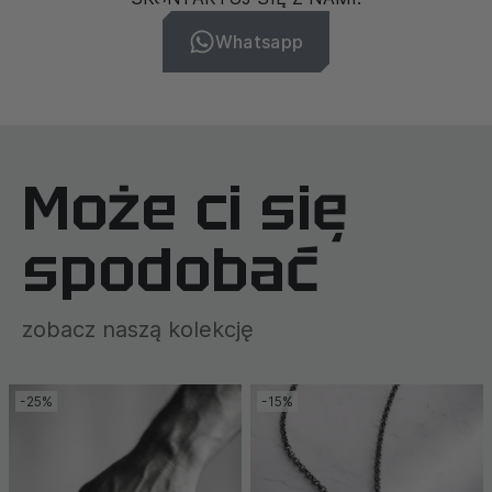
Whatsapp
Może ci się
spodobać
zobacz naszą kolekcję
-25%
-15%