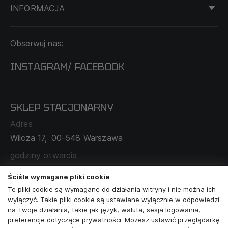
INFORMACJA
KONTAKT
Obserwuj nas:
DOSTAWA I PŁATNOŚĆ
REGULAMIN
INSTAGRAM
FACEBOOK
/
O NAS
CECHA PROBIERCZA
POLITYKA PRYWATNOŚCI
SKLEP STACJONARNY
MAPA SERWISU
WYMIANA I ZWROT
Adres
TABELA ROZMIARÓW
Wilcza 17,
00-548 Warszawa
ZAMÓWIENIA KORPORACYJNE
WSPÓŁPRACA Z PARTNERAMI
godziny otwarcia
poniedziałek - sobota:
11:00 - 19:00
Ściśle wymagane pliki cookie
Te pliki cookie są wymagane do działania witryny i nie można ich
Skontaktuj się z nami
wyłączyć. Takie pliki cookie są ustawiane wyłącznie w odpowiedzi
na Twoje działania, takie jak język, waluta, sesja logowania,
+48573581161
preferencje dotyczące prywatności. Możesz ustawić przeglądarkę