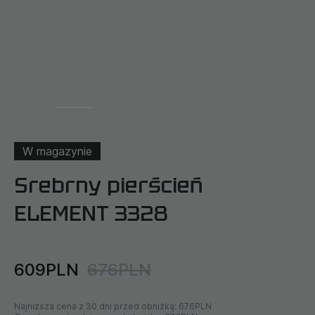
W magazynie
Srebrny pierścień
ELEMENT 3328
609PLN
676PLN
Najniższa cena z 30 dni przed obniżką:
676PLN