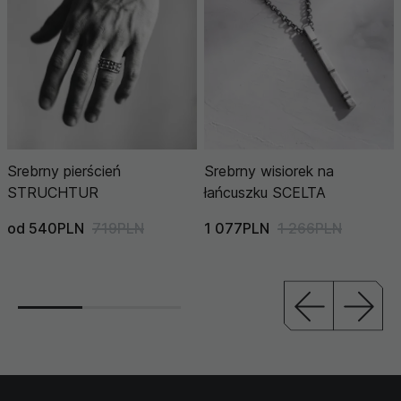
Srebrny pierścień
Srebrny wisiorek na
STRUCHTUR
łańcuszku SCELTA
od 540PLN
719PLN
1 077PLN
1 266PLN