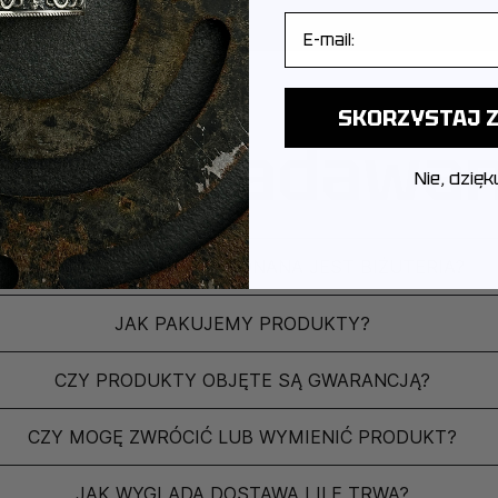
E-mail
SKORZYSTAJ Z
ęściej zadawa
Nie, dzięk
Z JAKIEGO METALU WYKONANA JEST BIŻUTERIA?
JAK PAKUJEMY PRODUKTY?
CZY PRODUKTY OBJĘTE SĄ GWARANCJĄ?
CZY MOGĘ ZWRÓCIĆ LUB WYMIENIĆ PRODUKT?
JAK WYGLĄDA DOSTAWA I ILE TRWA?