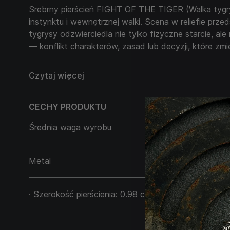
Srebrny pierścień FIGHT OF THE TIGER (Walka tygry
instynktu i wewnętrznej walki. Scena w reliefie prz
tygrysy odzwierciedla nie tylko fizyczne starcie, al
— konflikt charakterów, zasad lub decyzji, które zmie
Ten męski pierścień to opowieść o energii, którą się n
Czytaj więcej
ukierunkowuje. FIGHT OF THE TIGER wybiera mężczy
przed wyzwaniami, lecz staje do walki z otwartymi oc
CECHY PRODUKTU
którzy nie boją się intensywności, znają swoją siłę i 
Średnia waga wyrobu
11,50 g
Metal
Srebro 925
· Szerokość pierścienia: 0.98 cm