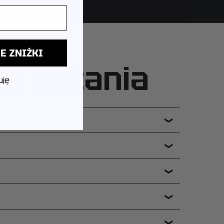
E ZNIŻKI
ne pytania
uję
❯
❯
❯
❯
❯