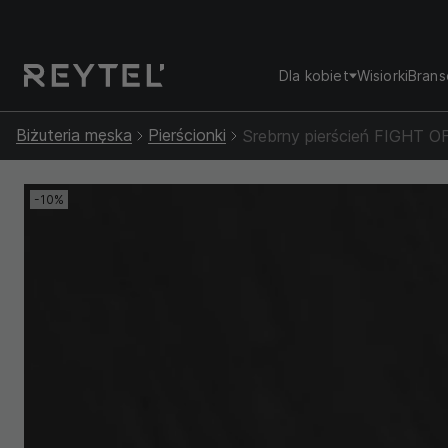
Dla kobiet
Wisiorki
Brans
Biżuteria męska
Pierścionki
Srebrny pierścień FIGHT 
-10%