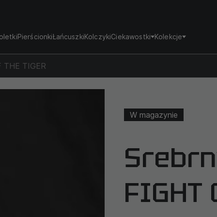
oletki
Pierścionki
Łańcuszki
Kolczyki
Ciekawostki
Kolekcje
OF THE TIGER
W magazynie
Srebrn
FIGHT 