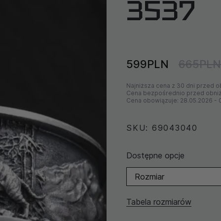
3537
599PLN
665PLN
Najniższa cena z 30 dni przed o
Cena bezpośrednio przed obni
Cena obowiązuje:
28.05.2026
-
SKU: 69043040
Dostępne opcje
Rozmiar
Tabela rozmiarów