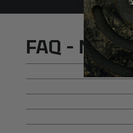
FAQ – Najcz