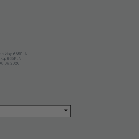
bniżką:
665PLN
żką:
665PLN
06.08.2026