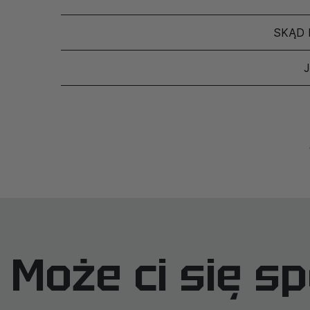
SKĄD 
Może ci się s