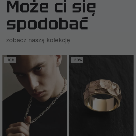
Może ci się
spodobać
zobacz naszą kolekcję
-10%
-30%