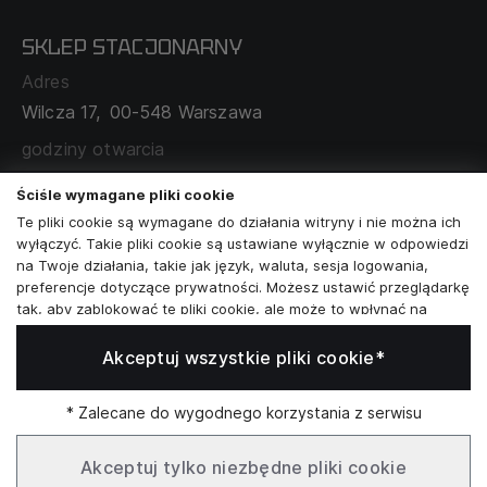
POLITYKA PRYWATNOŚCI
SKLEP STACJONARNY
MAPA SERWISU
WYMIANA I ZWROT
Adres
TABELA ROZMIARÓW
Wilcza 17,
00-548 Warszawa
ZAMÓWIENIA KORPORACYJNE
WSPÓŁPRACA Z PARTNERAMI
godziny otwarcia
poniedziałek - sobota:
11:00 - 19:00
Ściśle wymagane pliki cookie
Te pliki cookie są wymagane do działania witryny i nie można ich
Skontaktuj się z nami
wyłączyć. Takie pliki cookie są ustawiane wyłącznie w odpowiedzi
na Twoje działania, takie jak język, waluta, sesja logowania,
+48573581161
preferencje dotyczące prywatności. Możesz ustawić przeglądarkę
tak, aby zablokować te pliki cookie, ale może to wpłynąć na
info@reytel.pl
sposób działania naszej witryny.
Akceptuj wszystkie pliki cookie*
Analizy i statystyki
Skontaktuj się z nami:
Analizy i statystyki
Marketing i retargeting
* Zalecane do wygodnego korzystania z serwisu
Whatsapp
Te pliki cookie są zwykle ustawiane przez naszych partnerów
marketingowych i reklamowych. Mogą być przez nich
Akceptuj tylko niezbędne pliki cookie
wykorzystywane do tworzenia profilu Twoich zainteresowań, a