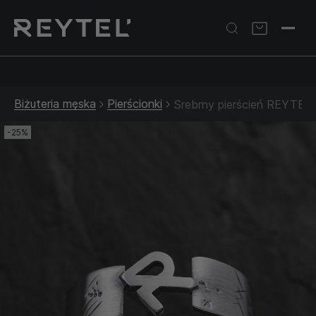
Srebrna biżuteria: 1 szt. –10% • 2 szt. –15% • 3 szt. –20% |
Złota biżuteria: –30% | Do 31.08
Biżuteria męska
Pierścionki
Srebrny pierścień REYTEL
-25%