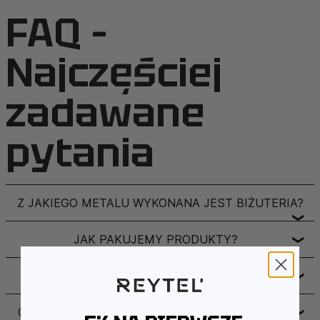
FAQ –
Najczęściej
zadawane
pytania
Z JAKIEGO METALU WYKONANA JEST BIŻUTERIA?
❯
JAK PAKUJEMY PRODUKTY?
❯
CZY PRODUKTY OBJĘTE SĄ GWARANCJĄ?
❯
CZY MOGĘ ZWRÓCIĆ LUB WYMIENIĆ PRODUKT?
❯