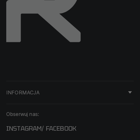
INFORMACJA
KONTAKT
Obserwuj nas:
DOSTAWA I PŁATNOŚĆ
REGULAMIN
INSTAGRAM
FACEBOOK
/
O NAS
CECHA PROBIERCZA