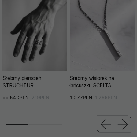
Srebrny pierścień
Srebrny wisiorek na
STRUCHTUR
łańcuszku SCELTA
od 540PLN
719PLN
1 077PLN
1 266PLN