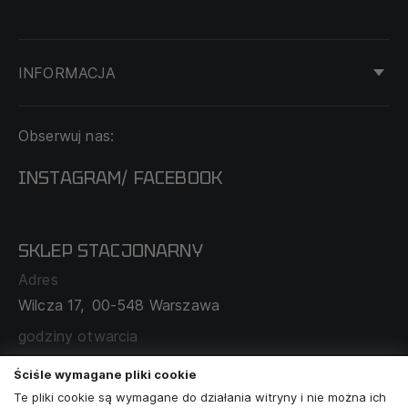
INFORMACJA
KONTAKT
Obserwuj nas:
DOSTAWA I PŁATNOŚĆ
REGULAMIN
INSTAGRAM
FACEBOOK
/
O NAS
CECHA PROBIERCZA
POLITYKA PRYWATNOŚCI
SKLEP STACJONARNY
MAPA SERWISU
WYMIANA I ZWROT
Adres
TABELA ROZMIARÓW
Wilcza 17,
00-548 Warszawa
ZAMÓWIENIA KORPORACYJNE
WSPÓŁPRACA Z PARTNERAMI
godziny otwarcia
poniedziałek - sobota:
11:00 - 19:00
Ściśle wymagane pliki cookie
Te pliki cookie są wymagane do działania witryny i nie można ich