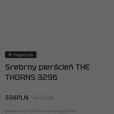
W magazynie
Srebrny pierścień THE
THORNS 3296
556PLN
741PLN
Najniższa cena z 30 dni przed obniżką:
741PLN