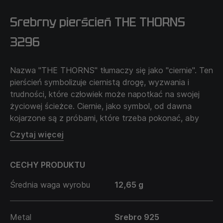
Srebrny pierścień THE THORNS
3296
Nazwa "THE THORNS" tłumaczy się jako "ciernie". Ten
pierścień symbolizuje ciernistą drogę, wyzwania i
trudności, które człowiek może napotkać na swojej
życiowej ścieżce. Ciernie, jako symbol, od dawna
kojarzone są z próbami, które trzeba pokonać, aby
osiągnąć swoje cele.
Czytaj więcej
Symbolika pierścienia przypomina, że trudności i
przeszkody są nieodłączną częścią życia, a przez ich
CECHY PRODUKTU
pokonywanie stajemy się silniejsi i mądrzejsi. "THE
THORNS" uosabia wytrwałość, determinację i odwagę
Średnia waga wyrobu
12,65 g
w pokonywaniu wyzwań. Ten pierścień przypomina, że
droga do sukcesu zawsze jest ciernista, ale to właśnie
te przeszkody pomagają nam osiągnąć nasze cele.
Metal
Srebro 925