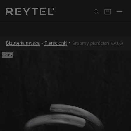
Srebrna biżuteria: 1 szt. –10% • 2 szt. –15% • 3 szt. –20% |
Złota biżuteria: –30% | Do 31.08
Biżuteria męska
Pierścionki
Srebrny pierścień VALG
-20%