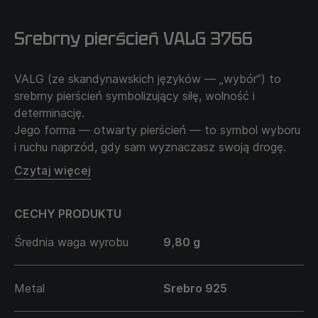
Srebrny pierścień VALG 3766
VALG (ze skandynawskich języków — „wybór”) to
srebrny pierścień symbolizujący siłę, wolność i
determinację.
Jego forma — otwarty pierścień — to symbol wyboru
i ruchu naprzód, gdy sam wyznaczasz swoją drogę.
Prostota designu podkreśla sedno: prawdziwa siła tkwi
Czytaj więcej
nie w wyglądzie, lecz w umiejętności podejmowania
decyzji bez oglądania się wstecz.
CECHY PRODUKTU
Męski pierścień VALG to opowieść o niezależności,
wewnętrznej pewności i odwadze bycia sobą, gdy
Średnia waga wyrobu
9,80 g
każdy wybór staje się częścią własnej drogi.
Metal
Srebro 925