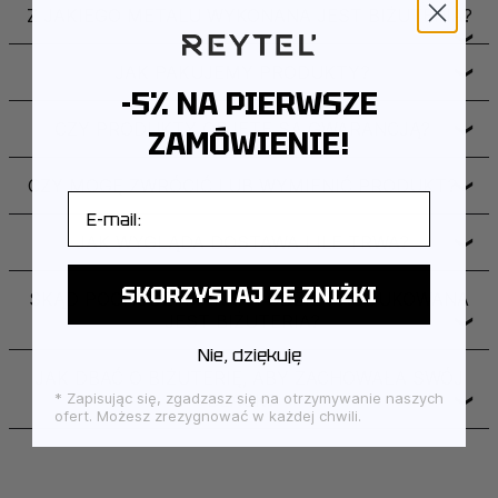
Z JAKIEGO METALU WYKONANA JEST BIŻUTERIA?
❯
JAK PAKUJEMY PRODUKTY?
❯
-5% NA PIERWSZE
CZY PRODUKTY OBJĘTE SĄ GWARANCJĄ?
❯
ZAMÓWIENIE!
CZY MOGĘ ZWRÓCIĆ LUB WYMIENIĆ PRODUKT?
❯
E-mail
JAK WYGLĄDA DOSTAWA I ILE TRWA?
❯
SKORZYSTAJ ZE ZNIŻKI
SKĄD POCHODZI MARKA I GDZIE PRODUKOWANA
JEST BIŻUTERIA?
❯
Nie, dziękuję
JAK DBAĆ O BIŻUTERIĘ, ABY ZACHOWAŁA SWÓJ
BLASK?
* Zapisując się, zgadzasz się na otrzymywanie naszych
❯
ofert. Możesz zrezygnować w każdej chwili.