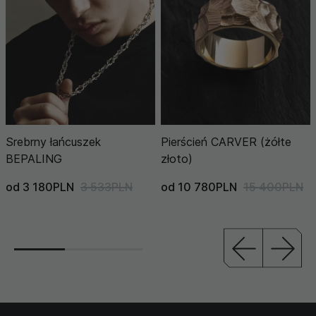
Srebrny łańcuszek
Pierścień CARVER (żółte
BEPALING
złoto)
od 3 180PLN
3 533PLN
od 10 780PLN
15 400PLN