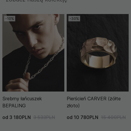
-10%
-30%
Srebrny łańcuszek
Pierścień CARVER (żółte
BEPALING
złoto)
od 3 180PLN
3 533PLN
od 10 780PLN
15 400PLN