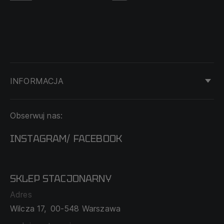
INFORMACJA
KONTAKT
Obserwuj nas:
DOSTAWA I PŁATNOŚĆ
REGULAMIN
INSTAGRAM
FACEBOOK
/
O NAS
CECHA PROBIERCZA
POLITYKA PRYWATNOŚCI
SKLEP STACJONARNY
MAPA SERWISU
WYMIANA I ZWROT
Adres
TABELA ROZMIARÓW
Wilcza 17,
00-548 Warszawa
ZAMÓWIENIA KORPORACYJNE