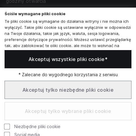
WSPÓŁPRACA Z PARTNERAMI
godziny otwarcia
poniedziałek - sobota:
11:00 - 19:00
Ściśle wymagane pliki cookie
Te pliki cookie są wymagane do działania witryny i nie można ich
Skontaktuj się z nami
wyłączyć. Takie pliki cookie są ustawiane wyłącznie w odpowiedzi
na Twoje działania, takie jak język, waluta, sesja logowania,
+48573581161
preferencje dotyczące prywatności. Możesz ustawić przeglądarkę
tak, aby zablokować te pliki cookie, ale może to wpłynąć na
info@reytel.pl
sposób działania naszej witryny.
Akceptuj wszystkie pliki cookie*
Analizy i statystyki
Skontaktuj się z nami:
Analizy i statystyki
Marketing i retargeting
* Zalecane do wygodnego korzystania z serwisu
Whatsapp
Te pliki cookie są zwykle ustawiane przez naszych partnerów
marketingowych i reklamowych. Mogą być przez nich
Akceptuj tylko niezbędne pliki cookie
wykorzystywane do tworzenia profilu Twoich zainteresowań, a
następnie wyświetlania odpowiednich reklam. Jeśli nie zezwolisz
Infolinia: Pn–Pt 09:00–17:00
na te pliki cookie, nie zobaczysz ukierunkowanych reklam dla
Akceptuj tylko wybrane pliki cookie
Twoich interesów.
Funkcjonalne pliki cookie
Niezbędne pliki cookie
Te pliki cookie umożliwiają naszej witrynie oferowanie
Google
Rating
dodatkowych funkcji i ustawień osobistych. Mogą być ustawione
Social media