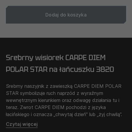
Dodaj do koszyka
Srebrny wisiorek CARPE DIEM
POLAR STAR na łańcuszku 3820
Srebrny naszyjnik z zawieszką CARPE DIEM POLAR
STAR symbolizuje ruch naprzód z wyraźnym
wewnętrznym kierunkiem oraz odwagę działania tu i
teraz. Zwrot CARPE DIEM pochodzi z języka
łacińskiego i oznacza „chwytaj dzień” lub „żyj chwilą”.
Gwiazda Polarna symbolizuje stały punkt orientacji —
Czytaj więcej
własne zasady i cel, które pozostają niezmienne