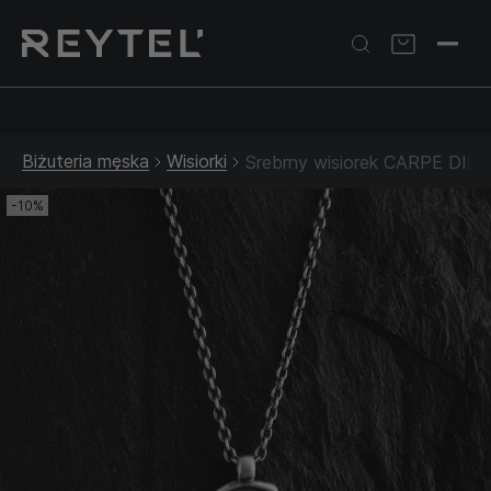
Srebrna biżuteria: 1 szt. –10% • 2 szt. –15% • 3 szt. –20% |
Złota biżuteria: –30% | Do 31.08
Biżuteria męska
Wisiorki
Srebrny wisiorek CARPE DIE
-10%