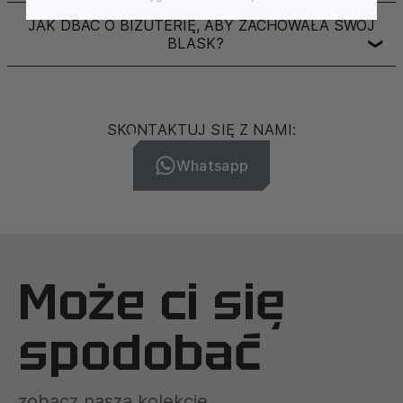
JAK DBAĆ O BIŻUTERIĘ, ABY ZACHOWAŁA SWÓJ
BLASK?
❯
SKONTAKTUJ SIĘ Z NAMI:
Whatsapp
Może ci się
spodobać
zobacz naszą kolekcję