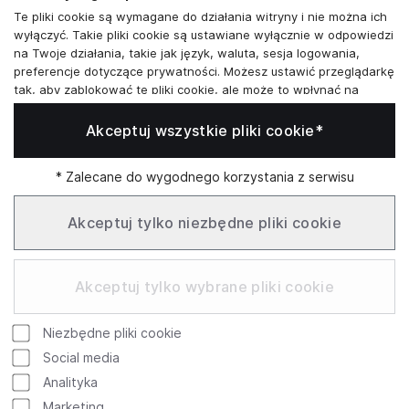
Te pliki cookie są wymagane do działania witryny i nie można ich
Skontaktuj się z nami
wyłączyć. Takie pliki cookie są ustawiane wyłącznie w odpowiedzi
na Twoje działania, takie jak język, waluta, sesja logowania,
+48573581161
preferencje dotyczące prywatności. Możesz ustawić przeglądarkę
tak, aby zablokować te pliki cookie, ale może to wpłynąć na
info@reytel.pl
sposób działania naszej witryny.
Akceptuj wszystkie pliki cookie*
Analizy i statystyki
Skontaktuj się z nami:
Analizy i statystyki
Marketing i retargeting
* Zalecane do wygodnego korzystania z serwisu
Whatsapp
Te pliki cookie są zwykle ustawiane przez naszych partnerów
marketingowych i reklamowych. Mogą być przez nich
Akceptuj tylko niezbędne pliki cookie
wykorzystywane do tworzenia profilu Twoich zainteresowań, a
następnie wyświetlania odpowiednich reklam. Jeśli nie zezwolisz
Infolinia: Pn–Pt 09:00–17:00
na te pliki cookie, nie zobaczysz ukierunkowanych reklam dla
Akceptuj tylko wybrane pliki cookie
Twoich interesów.
Funkcjonalne pliki cookie
Niezbędne pliki cookie
Te pliki cookie umożliwiają naszej witrynie oferowanie
Google
Rating
dodatkowych funkcji i ustawień osobistych. Mogą być ustawione
Social media
przez nas lub przez zewnętrznych dostawców usług, których
754 review
Analityka
4.9
umieściliśmy na naszych stronach. Jeśli nie zezwolisz na te pliki
© 2026 Reytel Wszelkie prawa zastrzeżone
Marketing