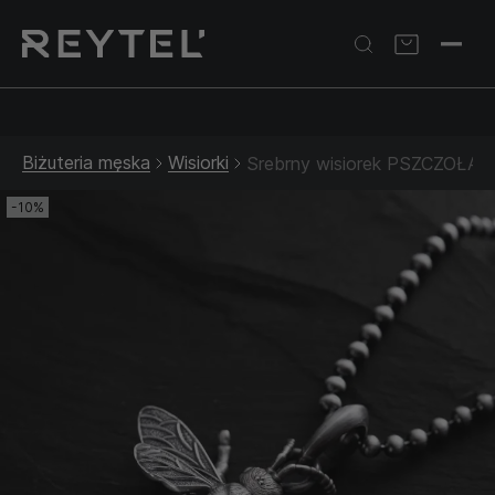
Srebrna biżuteria: 1 szt. –10% • 2 szt. –15% • 3 szt. –20% |
Złota biżuteria: –30% | Do 31.08
Biżuteria męska
Wisiorki
Srebrny wisiorek PSZCZOŁA
-10%