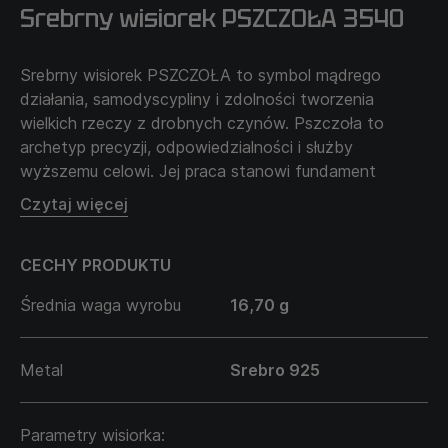
Srebrny wisiorek PSZCZOŁA 3540
Srebrny wisiorek PSZCZOŁA to symbol mądrego
działania, samodyscypliny i zdolności tworzenia
wielkich rzeczy z drobnych czynów. Pszczoła to
archetyp precyzji, odpowiedzialności i służby
wyższemu celowi. Jej praca stanowi fundament
harmonii, porządku i dobrobytu.
Czytaj więcej
Ten wisiorek przypomina, że prawdziwa siła tkwi w
CECHY PRODUKTU
codziennym działaniu, w umiejętności koncentracji i
konsekwencji. BEE wybiera mężczyzna, który potrafi
Średnia waga wyrobu
16,70 g
zamienić chaos w strukturę, działać bez zbędnych
słów i budować swoje — krok po kroku. Biżuteria dla
tych, którzy noszą w sobie odporność, klarowność i
Metal
Srebro 925
spokojną determinację.
Parametry wisiorka: