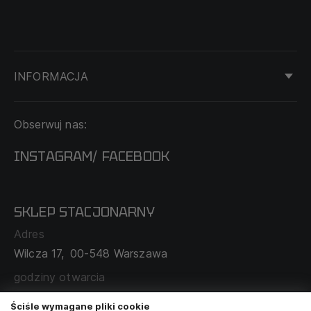
INFORMACJA
KONTAKT
Obserwuj nas:
DOSTAWA I PŁATNOŚĆ
REGULAMIN
INSTAGRAM
FACEBOOK
/
O NAS
CECHA PROBIERCZA
POLITYKA PRYWATNOŚCI
SKLEP STACJONARNY
MAPA SERWISU
WYMIANA I ZWROT
Adres
TABELA ROZMIARÓW
Wilcza 17,
00-548 Warszawa
ZAMÓWIENIA KORPORACYJNE
WSPÓŁPRACA Z PARTNERAMI
godziny otwarcia
poniedziałek - sobota:
11:00 - 19:00
Ściśle wymagane pliki cookie