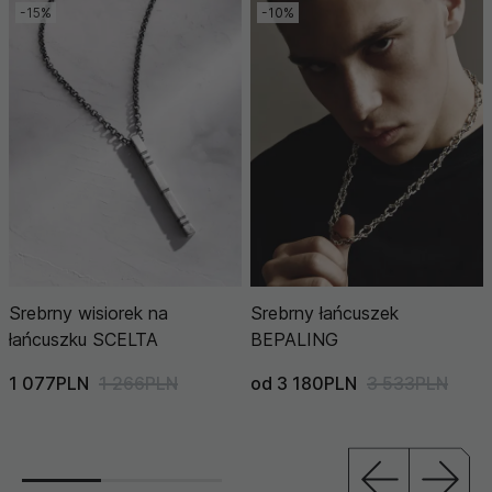
-15%
-10%
Srebrny wisiorek na
Srebrny łańcuszek
łańcuszku SCELTA
BEPALING
1 077PLN
1 266PLN
od 3 180PLN
3 533PLN