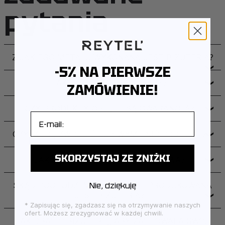
pytania
Z JAKIEGO METALU WYKONANA JEST BIŻUTERIA?
-5% NA PIERWSZE
❯
JAK PAKUJEMY PRODUKTY?
❯
ZAMÓWIENIE!
CZY PRODUKTY OBJĘTE SĄ GWARANCJĄ?
❯
E-mail
CZY MOGĘ ZWRÓCIĆ LUB WYMIENIĆ PRODUKT?
❯
SKORZYSTAJ ZE ZNIŻKI
JAK WYGLĄDA DOSTAWA I ILE TRWA?
❯
SKĄD POCHODZI MARKA I GDZIE PRODUKOWANA
Nie, dziękuję
JEST BIŻUTERIA?
❯
* Zapisując się, zgadzasz się na otrzymywanie naszych
ofert. Możesz zrezygnować w każdej chwili.
JAK DBAĆ O BIŻUTERIĘ, ABY ZACHOWAŁA SWÓJ