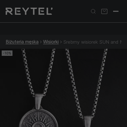
Srebrna biżuteria: 1 szt. –10% • 2 szt. –15% • 3 szt. –20% |
Złota biżuteria: –30% | Do 31.08
Biżuteria męska
Wisiorki
Srebrny wisiorek SUN and 
-10%