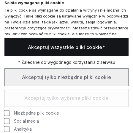
Ściśle wymagane pliki cookie
Te pliki cookie są wymagane do działania witryny i nie można ich
Skontaktuj się z nami
wyłączyć. Takie pliki cookie są ustawiane wyłącznie w odpowiedzi
na Twoje działania, takie jak język, waluta, sesja logowania,
+48573581161
preferencje dotyczące prywatności. Możesz ustawić przeglądarkę
tak, aby zablokować te pliki cookie, ale może to wpłynąć na
info@reytel.pl
sposób działania naszej witryny.
Akceptuj wszystkie pliki cookie*
Analizy i statystyki
Skontaktuj się z nami:
Analizy i statystyki
Marketing i retargeting
* Zalecane do wygodnego korzystania z serwisu
Whatsapp
Te pliki cookie są zwykle ustawiane przez naszych partnerów
marketingowych i reklamowych. Mogą być przez nich
Akceptuj tylko niezbędne pliki cookie
wykorzystywane do tworzenia profilu Twoich zainteresowań, a
następnie wyświetlania odpowiednich reklam. Jeśli nie zezwolisz
Infolinia: Pn–Pt 09:00–17:00
na te pliki cookie, nie zobaczysz ukierunkowanych reklam dla
Akceptuj tylko wybrane pliki cookie
Twoich interesów.
Funkcjonalne pliki cookie
Niezbędne pliki cookie
Te pliki cookie umożliwiają naszej witrynie oferowanie
Google
Rating
dodatkowych funkcji i ustawień osobistych. Mogą być ustawione
Social media
przez nas lub przez zewnętrznych dostawców usług, których
754 review
Analityka
4.9
umieściliśmy na naszych stronach. Jeśli nie zezwolisz na te pliki