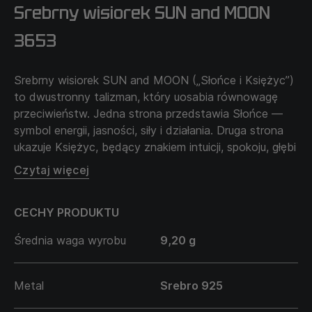
Srebrny wisiorek SUN and MOON
3653
Srebrny wisiorek SUN and MOON („Słońce i Księżyc”)
to dwustronny talizman, który uosabia równowagę
przeciwieństw. Jedna strona przedstawia Słońce —
symbol energii, jasności, siły i działania. Druga strona
ukazuje Księżyc, będący znakiem intuicji, spokoju, głębi
i emocjonalnego wyczucia. Razem tworzą harmonię
Czytaj więcej
dnia i nocy, świadomości i podświadomości, świata
zewnętrznego i stanu wewnętrznego. Ten wisiorek
CECHY PRODUKTU
wybierają ci, którzy cenią równowagę w życiu,
potrafią dostosować się do zmian i zachować
Średnia waga wyrobu
9,20 g
wewnętrzną spójność w każdej sytuacji.
Metal
Srebro 925