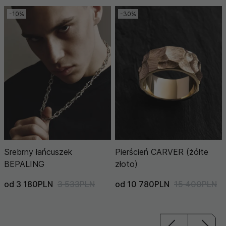
-10%
-30%
Srebrny łańcuszek
Pierścień CARVER (żółte
BEPALING
złoto)
od 3 180PLN
3 533PLN
od 10 780PLN
15 400PLN