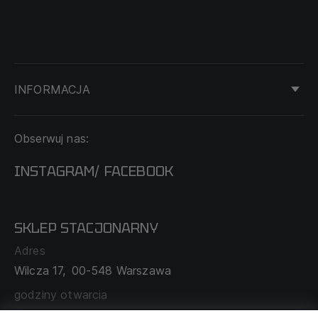
INFORMACJA
KONTAKT
Obserwuj nas:
DOSTAWA I PŁATNOŚĆ
REGULAMIN
INSTAGRAM
FACEBOOK
/
O NAS
CECHA PROBIERCZA
POLITYKA PRYWATNOŚCI
SKLEP STACJONARNY
MAPA SERWISU
WYMIANA I ZWROT
Adres
TABELA ROZMIARÓW
Wilcza 17,
00-548 Warszawa
ZAMÓWIENIA KORPORACYJNE
WSPÓŁPRACA Z PARTNERAMI
godziny otwarcia
poniedziałek - sobota:
11:00 - 19:00