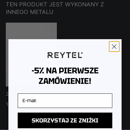
TEN PRODUKT JEST WYKONANY Z
INNEGO METALU
-5% NA PIERWSZE
ZAMÓWIENIE!
Żółte złoto
E-mail
1 678PLN
2 396PLN
SKORZYSTAJ ZE ZNIŻKI