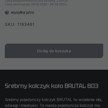
Cena bezpośrednio przed obniżką:
235PLN
Cena obowiązuje:
28.05.2026
-
06.08.2026
wysyłka jutro
SKU: 1193461
Dodaj do koszyka
Srebrny kolczyk koło BRUTAL 803
Srebrny pojedynczy kolczyk BRUTAL to wcielenie siły,
odwagi i męskości. Ta męska pojedyncza kolczyk ma