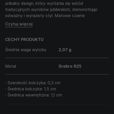
unikalny design, który wyróżnia się wśród
tradycyjnych wyrobów jubilerskich, demonstrując
odważny i wyrazisty styl. Matowe czarne
wykończenie dodaje akcesorium charakteru, czyniąc
Czytaj więcej
go idealnym wyborem dla mężczyzn, którzy pragną
podkreślić swoją indywidualność.
CECHY PRODUKTU
"BRUTAL" to o niezłomnym duchu swojego właściciela,
jego gotowości do stania mocno na ziemi i posuwania
Średnia waga wyrobu
2,07 g
się naprzód, mimo wyzwań. Jej minimalistyczny, ale
odważny design sprawia, że ta ozdoba jest idealnym
dopełnieniem każdego stylu.
Metal
Srebro 925
· Szerokość kolczyka: 0,3 cm
· Średnica kolczyka: 1,5 cm
· Średnica wewnętrzna: 1,1 cm