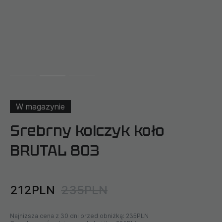
W magazynie
Srebrny kolczyk koło
BRUTAL 803
212PLN
235PLN
Najniższa cena z 30 dni przed obniżką:
235PLN