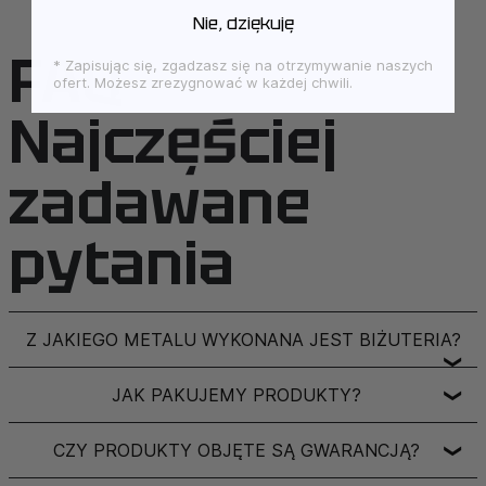
Nie, dziękuję
FAQ –
* Zapisując się, zgadzasz się na otrzymywanie naszych
ofert. Możesz zrezygnować w każdej chwili.
Najczęściej
zadawane
pytania
Z JAKIEGO METALU WYKONANA JEST BIŻUTERIA?
❯
JAK PAKUJEMY PRODUKTY?
❯
CZY PRODUKTY OBJĘTE SĄ GWARANCJĄ?
❯