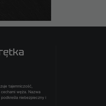
rętka
uje tajemniczość,
mi cechami węża. Nazwa
podkreśla niebezpieczny i