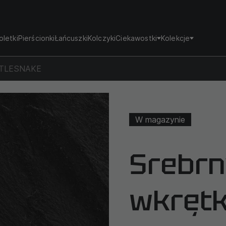
oletki
Pierścionki
Łańcuszki
Kolczyki
Ciekawostki
Kolekcje
ATTLESNAKE
W magazynie
Srebrn
wkręt