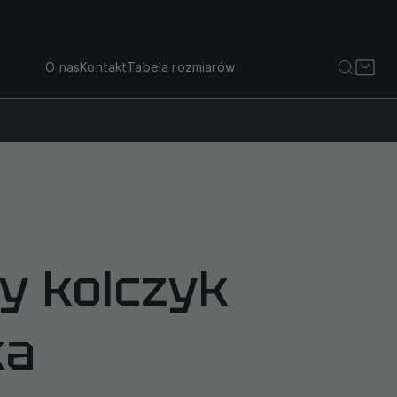
O nas
Kontakt
Tabela rozmiarów
y kolczyk
ka