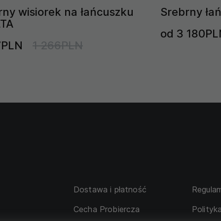
rny wisiorek na łańcuszku
Srebrny ła
LTA
od 3 180PL
7PLN
1 266PLN
Dostawa i płatność
Regulam
Cecha Probiercza
Polityk