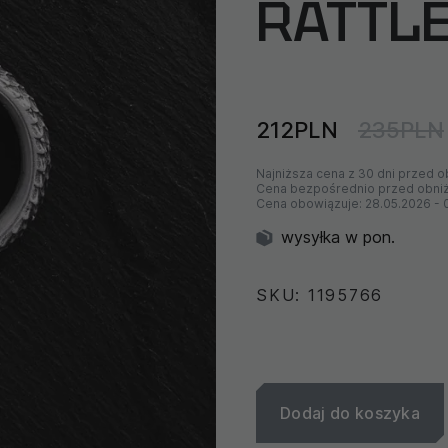
RATTL
212PLN
235PLN
Najniższa cena z 30 dni przed o
Cena bezpośrednio przed obni
Cena obowiązuje:
28.05.2026
-
wysyłka w pon.
SKU: 1195766
Dodaj do koszyka