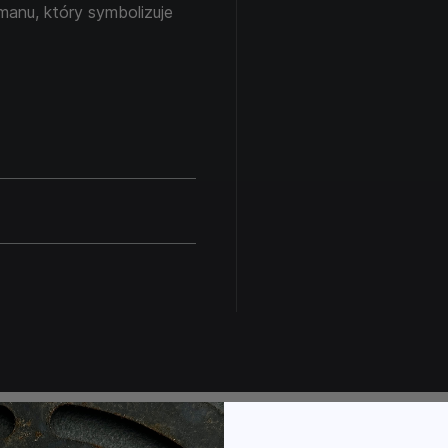
zmanu, który symbolizuje
ucie pewności siebie i