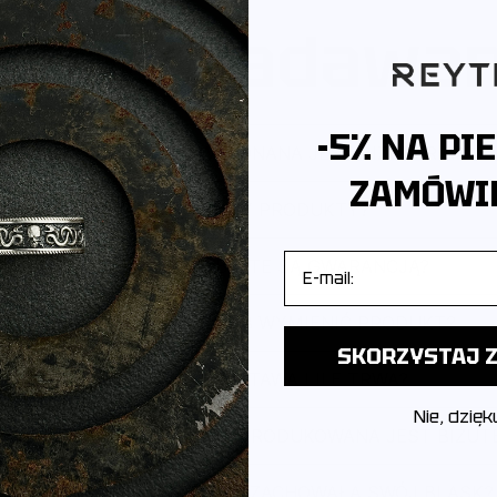
ęściej zadawa
-5% NA PI
Z JAKIEGO METALU WYKONANA JEST BIŻUTERIA?
ZAMÓWIE
JAK PAKUJEMY PRODUKTY?
E-mail
CZY PRODUKTY OBJĘTE SĄ GWARANCJĄ?
CZY MOGĘ ZWRÓCIĆ LUB WYMIENIĆ PRODUKT?
SKORZYSTAJ Z
JAK WYGLĄDA DOSTAWA I ILE TRWA?
Nie, dzięk
POCHODZI MARKA I GDZIE PRODUKOWANA JEST BIŻUT
JAK DBAĆ O BIŻUTERIĘ, ABY ZACHOWAŁA SWÓJ BLASK?