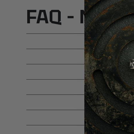
FAQ – Najcz
SKĄD 