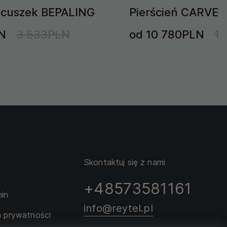
ńcuszek BEPALING
Pierścień CARVER 
N
3 533PLN
od 10 780PLN
1
Skontaktuj się z nami
+48573581161
in
info@reytel.pl
a prywatności