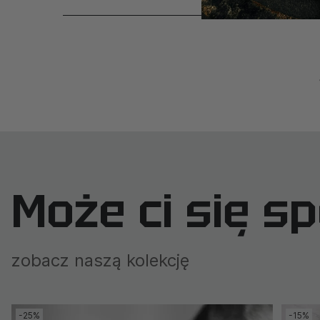
Może ci się s
zobacz naszą kolekcję
-25%
-15%