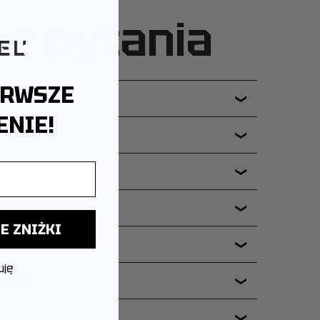
ne pytania
ERWSZE
❯
NIE!
❯
❯
❯
E ZNIŻKI
❯
uję
ERIA?
❯
❯