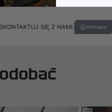
SKONTAKTUJ SIĘ Z NAMI:
Whatsapp
podobać
-10%