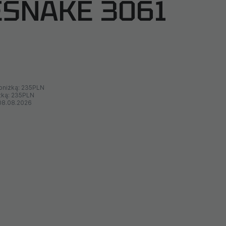
ESNAKE 3061
bniżką:
235PLN
żką:
235PLN
08.08.2026