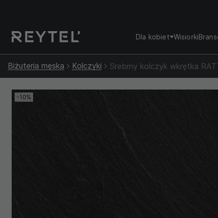
Dla kobiet
Wisiorki
Brans
Biżuteria męska
Kolczyki
Srebrny kolczyk wkrętka R
-10%