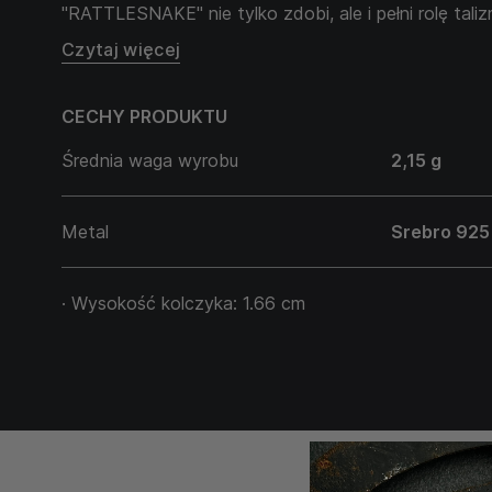
"RATTLESNAKE" nie tylko zdobi, ale i pełni rolę tali
ostrożność i gotowość do obrony, wzmacniając pocz
Czytaj więcej
bezpieczeństwa posiadacza.
CECHY PRODUKTU
Średnia waga wyrobu
2,15 g
Metal
Srebro 925
· Wysokość kolczyka: 1.66 cm