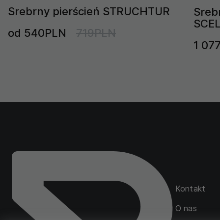
Srebrny pierścień STRUCHTUR
Sreb
SCE
od 540PLN
719PLN
1 07
Kontakt
O nas