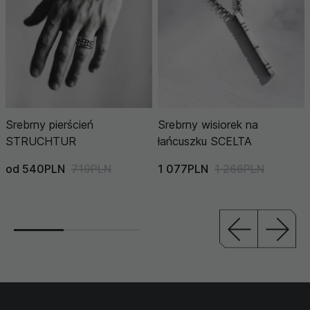
Srebrny pierścień
Srebrny wisiorek na
STRUCHTUR
łańcuszku SCELTA
od 540PLN
719PLN
1 077PLN
1 266PLN