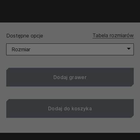
Cena bezpośrednio przed obniżką:
442PLN
Cena obowiązuje:
28.05.2026
-
06.08.2026
SKU: 1189708
Tabela rozmiarów
Dostępne opcje
Rozmiar
Dodaj grawer
Dodaj do koszyka