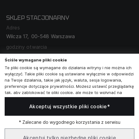
CECHA PROBIERCZA
POLITYKA PRYWATNOŚCI
SKLEP STACJONARNY
MAPA SERWISU
WYMIANA I ZWROT
Adres
TABELA ROZMIARÓW
Wilcza 17,
00-548 Warszawa
ZAMÓWIENIA KORPORACYJNE
WSPÓŁPRACA Z PARTNERAMI
godziny otwarcia
poniedziałek - sobota:
11:00 - 19:00
Ściśle wymagane pliki cookie
Te pliki cookie są wymagane do działania witryny i nie można ich
Skontaktuj się z nami
wyłączyć. Takie pliki cookie są ustawiane wyłącznie w odpowiedzi
na Twoje działania, takie jak język, waluta, sesja logowania,
+48573581161
preferencje dotyczące prywatności. Możesz ustawić przeglądarkę
tak, aby zablokować te pliki cookie, ale może to wpłynąć na
info@reytel.pl
sposób działania naszej witryny.
Akceptuj wszystkie pliki cookie*
Analizy i statystyki
Skontaktuj się z nami:
Analizy i statystyki
Marketing i retargeting
* Zalecane do wygodnego korzystania z serwisu
Whatsapp
Te pliki cookie są zwykle ustawiane przez naszych partnerów
marketingowych i reklamowych. Mogą być przez nich
Akceptuj tylko niezbędne pliki cookie