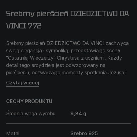
Srebrny pierścień DZIEDZICTWO DA
VINCI 772
Srebrny pierścień DZIEDZICTWO DA VINCI zachwyca
swoją elegancją i symboliką, przedstawiając scenę
"Ostatniej Wieczerzy" Chrystusa z uczniami. Każdy
detal tego arcydzieła jest odwzorowany na
pierścieniu, odtwarzając momenty spotkania Jezusa i
Jego uczniów. Ta ozdoba przenosi do starożytnej
Czytaj więcej
jerozolimskiej sali, gdzie odgrywa się dramatyczna
historia zbawienia i zdrady. Noszenie tego pierścienia
CECHY PRODUKTU
to nie tylko wyraz szacunku dla twórczości Vinci, ale
także sposób na noszenie wiecznego symbolu wiary,
Średnia waga wyrobu
9,84 g
zbawienia i ludzkich relacji.
Metal
Srebro 925