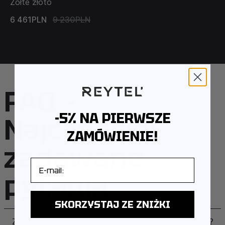
Żółte złoto
6 461PLN
9 230PLN
FAQ –
-5% NA PIERWSZE
Najczęściej
ZAMÓWIENIE!
zadawane
E-mail
pytania
SKORZYSTAJ ZE ZNIŻKI
Z JAKIEGO METALU WYKONANA JEST BIŻUTERIA?