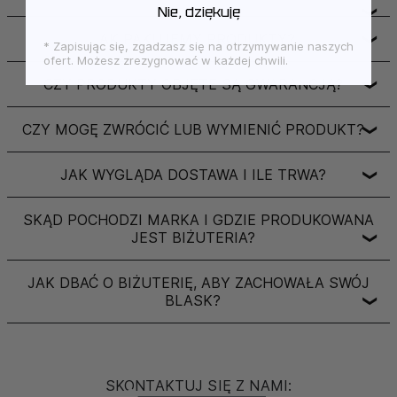
Nie, dziękuję
❯
JAK PAKUJEMY PRODUKTY?
❯
* Zapisując się, zgadzasz się na otrzymywanie naszych
ofert. Możesz zrezygnować w każdej chwili.
CZY PRODUKTY OBJĘTE SĄ GWARANCJĄ?
❯
CZY MOGĘ ZWRÓCIĆ LUB WYMIENIĆ PRODUKT?
❯
JAK WYGLĄDA DOSTAWA I ILE TRWA?
❯
SKĄD POCHODZI MARKA I GDZIE PRODUKOWANA
JEST BIŻUTERIA?
❯
JAK DBAĆ O BIŻUTERIĘ, ABY ZACHOWAŁA SWÓJ
BLASK?
❯
SKONTAKTUJ SIĘ Z NAMI: