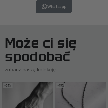
Whatsapp
Może ci się
spodobać
zobacz naszą kolekcję
-25%
-15%