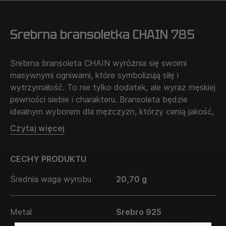
Srebrna bransoletka CHAIN 785
Używając nitki lub wstążki, owiń ją wokół podstawy
swojego nadgarstka. Aby zapewnić wygodne
Srebrna bransoleta CHAIN wyróżnia się swoimi
noszenie bransoletki, zalecamy mierzenie
masywnymi ogniwami, które symbolizują siłę i
najgrubszej części nadgarstka, zazwyczaj jest to
wytrzymałość. To nie tylko dodatek, ale wyraz męskiej
staw.
pewności siebie i charakteru. Bransoleta będzie
Zrób znacznik markerem w miejscu, gdzie nitka lub
idealnym wyborem dla mężczyzn, którzy cenią jakość,
wstążka spotyka się z początkowym końcem.
trwałość i wyrazisty styl.
Czytaj więcej
Rozwiń nitkę lub wstążkę i zmierz długość w cm od
końca do znacznika za pomocą linijki. Dodaj +1 cm
do uzyskanego wyniku i wybierz rozmiar z
CECHY PRODUKTU
dostępnych na stronie.
Średnia waga wyrobu
20,70 g
Pamiętaj, że lewe i prawe nadgarstki mogą różnić
się rozmiarem.
Wybierz rozmiar w zależności od swoich preferencji
Metal
Srebro 925
noszenia bransoletki luźniej lub ciaśniej.