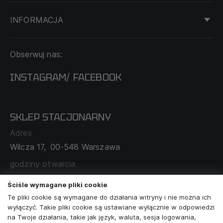
INFORMACJA
KONTAKT
Obserwuj nas:
DOSTAWA I PŁATNOŚĆ
REGULAMIN
INSTAGRAM
FACEBOOK
/
O NAS
CECHA PROBIERCZA
POLITYKA PRYWATNOŚCI
SKLEP STACJONARNY
MAPA SERWISU
WYMIANA I ZWROT
Adres
TABELA ROZMIARÓW
Wilcza 17,
00-548 Warszawa
ZAMÓWIENIA KORPORACYJNE
WSPÓŁPRACA Z PARTNERAMI
godziny otwarcia
poniedziałek - sobota:
11:00 - 19:00
Ściśle wymagane pliki cookie
Te pliki cookie są wymagane do działania witryny i nie można ich
Skontaktuj się z nami
wyłączyć. Takie pliki cookie są ustawiane wyłącznie w odpowiedzi
na Twoje działania, takie jak język, waluta, sesja logowania,