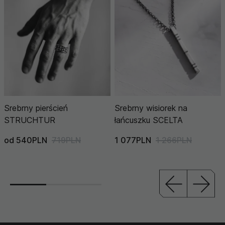
Srebrny pierścień
Srebrny wisiorek na
STRUCHTUR
łańcuszku SCELTA
od 540PLN
719PLN
1 077PLN
1 266PLN