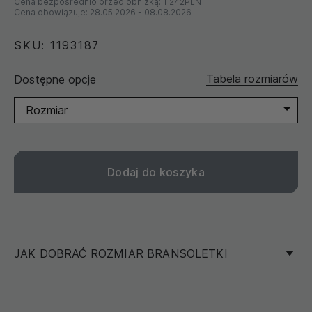
Cena bezpośrednio przed obniżką:
1 242PLN
Cena obowiązuje:
28.05.2026
-
08.08.2026
SKU: 1193187
Tabela rozmiarów
Dostępne opcje
Rozmiar
Dodaj do koszyka
JAK DOBRAĆ ROZMIAR BRANSOLETKI
Aby określić rozmiar swojej bransoletki, zalecamy
zmierzenie obwodu nadgarstka, a nie innej bransoletki.