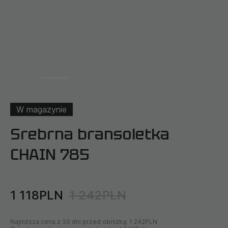
W magazynie
Srebrna bransoletka
CHAIN 785
1 118PLN
1 242PLN
Najniższa cena z 30 dni przed obniżką:
1 242PLN