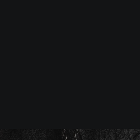
Srebrna biżuteria: 1 szt. –10% • 2 szt. –15% • 3 szt. –20% |
Złota biżuteria: –30% | Do 31.08
Biżuteria męska
Wisiorki
Srebrny wisiorek LUNNITSA
-10%