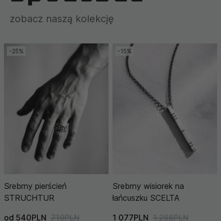
zobacz naszą kolekcję
-25%
-15%
Srebrny pierścień
Srebrny wisiorek na
STRUCHTUR
łańcuszku SCELTA
od 540PLN
719PLN
1 077PLN
1 266PLN