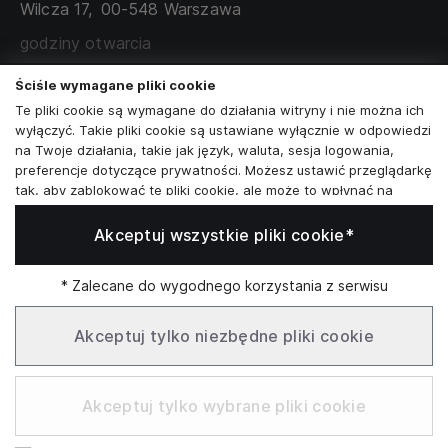
Wilcza 17,
00-548 Warszawa
ZAMÓWIENIA KORPORACYJNE
WSPÓŁPRACA Z PARTNERAMI
godziny otwarcia
poniedziałek - sobota:
11:00 - 19:00
Ściśle wymagane pliki cookie
Te pliki cookie są wymagane do działania witryny i nie można ich
Skontaktuj się z nami
wyłączyć. Takie pliki cookie są ustawiane wyłącznie w odpowiedzi
na Twoje działania, takie jak język, waluta, sesja logowania,
+48573581161
preferencje dotyczące prywatności. Możesz ustawić przeglądarkę
tak, aby zablokować te pliki cookie, ale może to wpłynąć na
info@reytel.pl
sposób działania naszej witryny.
Akceptuj wszystkie pliki cookie*
Analizy i statystyki
Skontaktuj się z nami:
Analizy i statystyki
Marketing i retargeting
* Zalecane do wygodnego korzystania z serwisu
Whatsapp
Te pliki cookie są zwykle ustawiane przez naszych partnerów
marketingowych i reklamowych. Mogą być przez nich
Akceptuj tylko niezbędne pliki cookie
wykorzystywane do tworzenia profilu Twoich zainteresowań, a
następnie wyświetlania odpowiednich reklam. Jeśli nie zezwolisz
Infolinia: Pn–Pt 09:00–17:00
na te pliki cookie, nie zobaczysz ukierunkowanych reklam dla
Akceptuj tylko wybrane pliki cookie
Twoich interesów.
Funkcjonalne pliki cookie