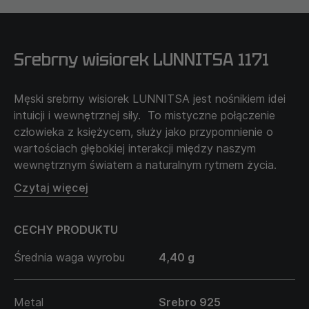
Srebrny wisiorek LUNNITSA 1171
Męski srebrny wisiorek LUNNITSA jest nośnikiem idei
intuicji i wewnętrznej siły. To mistyczne połączenie
człowieka z księżycem, służy jako przypomnienie o
wartościach głębokiej interakcji między naszym
wewnętrznym światem a naturalnym rytmem życia.
Fazy Księżyca prezentują cykliczność i wieczną
Czytaj więcej
zmienność w przyrodzie i życiu człowieka. Te fazy
przypominają o konieczności odpoczynku i regeneracji,
CECHY PRODUKTU
o czasie aktywności i wypoczynku.
LUNNITSA symbolizuje wewnętrzną siłę i intuicję,
Średnia waga wyrobu
4,40 g
łączy w sobie ważność podświadomości na
wewnętrzne wskazówki. Ten wisiorek to amulet
wzmacniający intuicyjne zrozumienie i połączenie z
Metal
Srebro 925