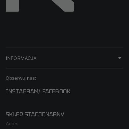
INFORMACJA
KONTAKT
Obserwuj nas:
DOSTAWA I PŁATNOŚĆ
REGULAMIN
INSTAGRAM
FACEBOOK
/
O NAS
CECHA PROBIERCZA
POLITYKA PRYWATNOŚCI
SKLEP STACJONARNY
MAPA SERWISU
WYMIANA I ZWROT
Adres
TABELA ROZMIARÓW