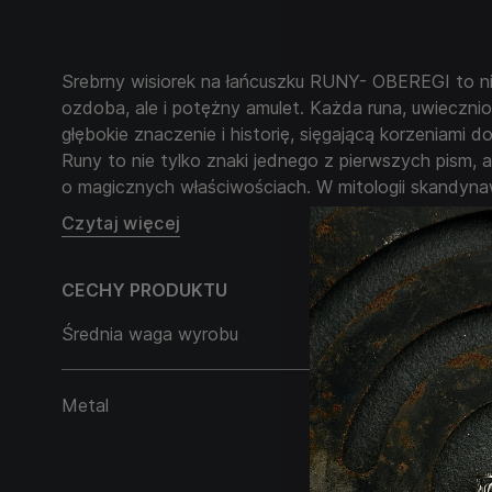
Srebrny wisiorek na łańcuszku RUNY- OBEREGI to ni
ozdoba, ale i potężny amulet. Każda runa, uwiecznio
głębokie znaczenie i historię, sięgającą korzeniami 
Runy to nie tylko znaki jednego z pierwszych pism, 
o magicznych właściwościach. W mitologii skandyna
ochronę i wpływ nad losem. Każda runa na wisiorku n
Czytaj więcej
przesłanie, które mają charakter szczęścia, siły, ochr
duchownego.
CECHY PRODUKTU
Oto znaczenie każdej z run:
ᚠ – Fehu (Rogata Bydło): Runa bogactwo i płodności
Średnia waga wyrobu
20,60 g
bezpieczeństwo i stabilność finansową. W odwróco
wskazywać na straty materialne.
ᚢ – Uruz (Byk): Runa siły i wytrzymałości, wskazuje 
Metal
Srebro 925
zdrowia. W odwróconej pozycji może wskazywać na 
ᚦ – Thurisaz (Olbrzym): Reprezentuje potężną energ
zarówno do ochrony, jak i do konfliktów. W odwróc