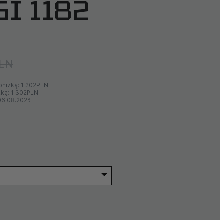
I 1182
PLN
bniżką:
1 302PLN
żką:
1 302PLN
06.08.2026