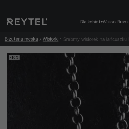
Dla kobiet
Wisiorki
Brans
Biżuteria męska
Wisiorki
Srebrny wisiorek na łańcusz
-10%