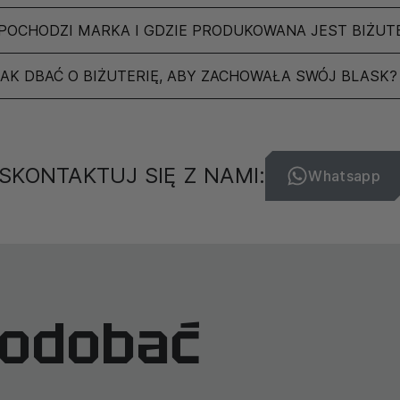
ci i ascezy.
POCHODZI MARKA I GDZIE PRODUKOWANA JEST BIŻUT
ości okresowego
izy i obserwacji, kiedy
JAK DBAĆ O BIŻUTERIĘ, ABY ZACHOWAŁA SWÓJ BLASK?
hować klarowność umysłu.
nia owoców swojej pracy i
 cyklu życia i znaczeniu
anę, gdzie zakończenie
SKONTAKTUJ SIĘ Z NAMI:
Whatsapp
aje nam zrozumienie, że
żnym krokiem w naszym
życiu może być
ego z tego, co przynosi
podobać
 Wyższych Sił. Daje
 i zachować harmonię we
ces i dostatek w życiu.