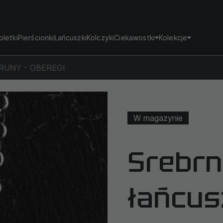
oletki
Pierścionki
Łańcuszki
Kolczyki
Ciekawostki
Kolekcje
ku RUNY - OBEREGI
W magazynie
Srebrn
łańcus