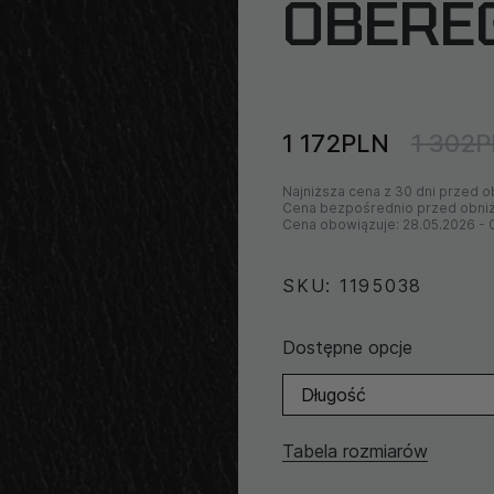
OBEREG
1 172PLN
1 302
Najniższa cena z 30 dni przed o
Cena bezpośrednio przed obni
Cena obowiązuje:
28.05.2026
-
SKU: 1195038
Dostępne opcje
Długość
Tabela rozmiarów