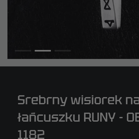
Srebrny wisiorek n
łańcuszku RUNY - O
1182