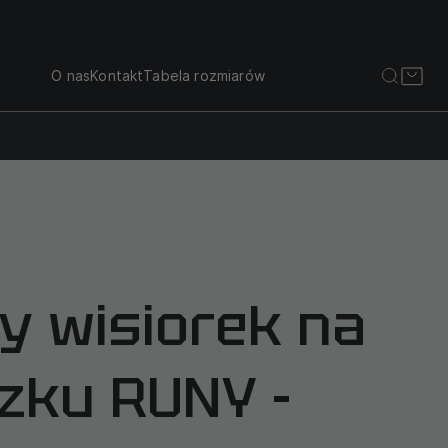
O nas
Kontakt
Tabela rozmiarów
y wisiorek na
zku RUNY -