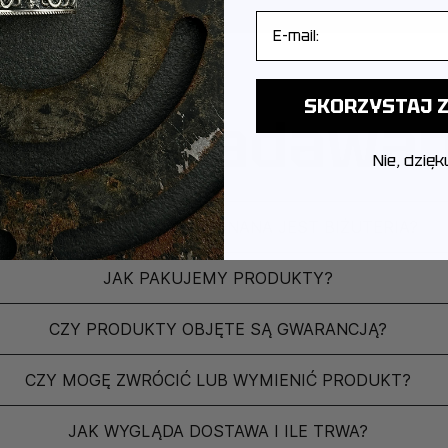
E-mail
munikacji. Może wskazywać
enie lub oszustwo.
u, wskazuje na nowe etapy
SKORZYSTAJ Z
bolizować blokadę lub
ęściej zadawa
ego kierunku, która
Nie, dzięk
ia w życiu. W odwróconej
eśla znaczenie
Z JAKIEGO METALU WYKONANA JEST BIŻUTERIA?
aczenia.
wskazuje na radość w
JAK PAKUJEMY PRODUKTY?
ować smutek i straty.
głe katastrofalne zmiany
CZY PRODUKTY OBJĘTE SĄ GWARANCJĄ?
 mogą również oczyścić
am, że zmiany mogą być
CZY MOGĘ ZWRÓCIĆ LUB WYMIENIĆ PRODUKT?
bistemu rozwojowi.
ze fizyczne i emocjonalne
JAK WYGLĄDA DOSTAWA I ILE TRWA?
y nasze potrzeby nie są w