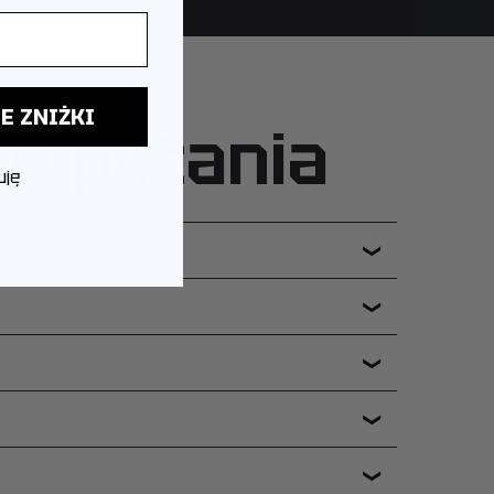
E ZNIŻKI
ne pytania
uję
❯
❯
❯
❯
❯