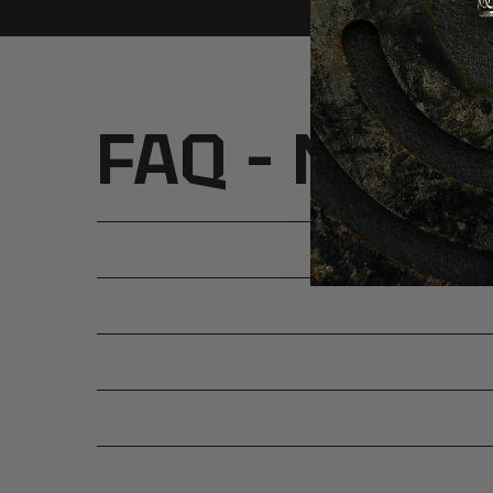
symbolizować niezrozumienie lub zdradę.
ᚫ – Ansuz (Przesłanie): Runa boskiego związku i ko
na dar mądrości lub inspiracji, a także na niezrozumi
ᚱ – Raido (Podróż): Symbol podróży i ruchu w życi
rozwoju i ewolucji. W odwróconej pozycji może sym
FAQ – Najcz
opór.
‹ – Kenaz (Pochodnia): Latarnia prawdy i wewnętrzn
wskazuje właściwą ścieżkę w poszukiwaniu powołan
pozycji może wskazywać na brak wizji.
ᚷ – Gebo (Dar): Runa wymiany i wzajemności, podkr
wzajemnych relacji. Ta runa nie ma odwróconego zn
ᚹ – Wunjo (Radość): Symbol zwycięstwa i radości, 
życiu i sukces. W odwróconej pozycji może symboliz
ᚺ – Hagalaz (Grad): Ta runa wskazuje na możliwe na
w życiu, które, choć mogą wydawać się negatywne,
drogę dla nowego wzrostu i rozwoju. Przypomina n
częścią naturalnego procesu i sprzyjać naszemu oso
ᚾ – Naudiz („Potrzeba”): Runa Naudiz podkreśla nas
potrzeby. Uczy nas cierpliwości i samokontroli, kied