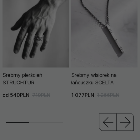
Srebrny pierścień
Srebrny wisiorek na
STRUCHTUR
łańcuszku SCELTA
od 540PLN
719PLN
1 077PLN
1 266PLN