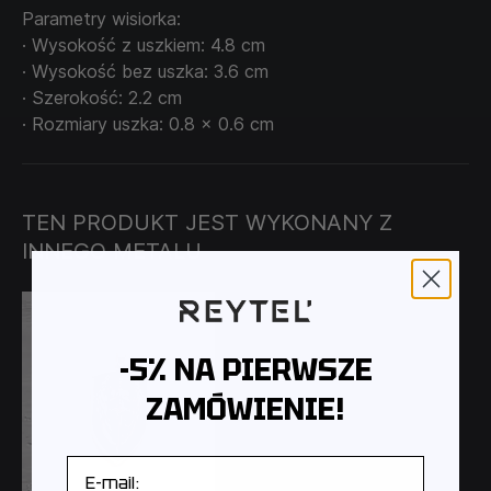
Parametry wisiorka:
· Wysokość z uszkiem: 4.8 cm
· Wysokość bez uszka: 3.6 cm
· Szerokość: 2.2 cm
· Rozmiary uszka: 0.8 x 0.6 cm
TEN PRODUKT JEST WYKONANY Z
INNEGO METALU
-5% NA PIERWSZE
ZAMÓWIENIE!
E-mail