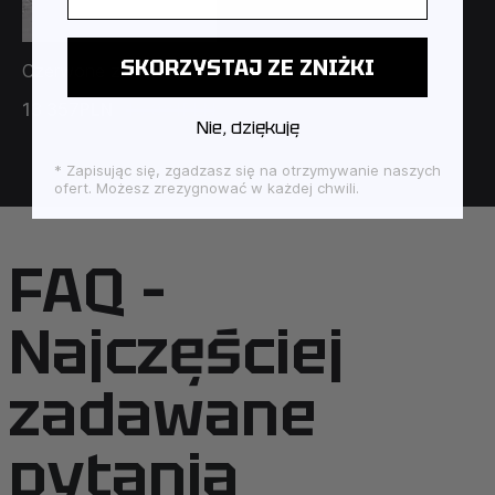
SKORZYSTAJ ZE ZNIŻKI
Czerwone złoto
13 357PLN
19 081PLN
Nie, dziękuję
* Zapisując się, zgadzasz się na otrzymywanie naszych
ofert. Możesz zrezygnować w każdej chwili.
FAQ –
Najczęściej
zadawane
pytania