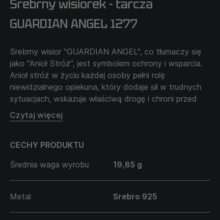
Srebrny wisiorek - tarcza
GUARDIAN ANGEL 1277
Srebrny wisior "GUARDIAN ANGEL", co tłumaczy się
jako "Anioł Stróż", jest symbolem ochrony i wsparcia.
Anioł stróż w życiu każdej osoby pełni rolę
niewidzialnego opiekuna, który dodaje sił w trudnych
sytuacjach, wskazuje właściwą drogę i chroni przed
przeciwnościami losu.
Czytaj więcej
Ten wisior symbolizuje wiarę w niebiańską opiekę i
wieczne dążenie człowieka do związku z wyższymi
CECHY PRODUKTU
siłami. Przypomina, że każdy z nas nie jest sam na
swojej życiowej ścieżce i zawsze ma wsparcie z
Średnia waga wyrobu
19,85 g
wyższych sfer.
Łańcuszek sprzedawany jest oddzielnie i nie wchodzi
w cenę produktu.
Metal
Srebro 925