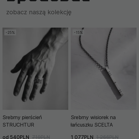
zobacz naszą kolekcję
-25%
-15%
Srebrny pierścień
Srebrny wisiorek na
STRUCHTUR
łańcuszku SCELTA
od 540PLN
719PLN
1 077PLN
1 266PLN