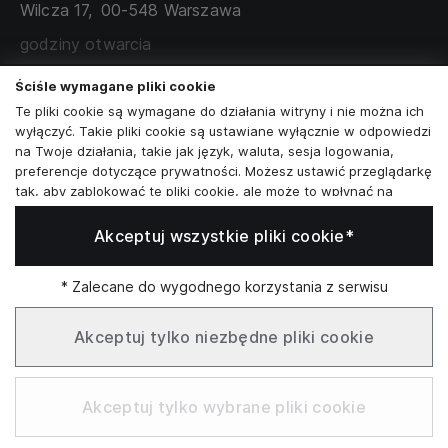
Wilcza 17,
00-548 Warszawa
ZAMÓWIENIA KORPORACYJNE
WSPÓŁPRACA Z PARTNERAMI
godziny otwarcia
poniedziałek - sobota:
11:00 - 19:00
Ściśle wymagane pliki cookie
Te pliki cookie są wymagane do działania witryny i nie można ich
Skontaktuj się z nami
wyłączyć. Takie pliki cookie są ustawiane wyłącznie w odpowiedzi
na Twoje działania, takie jak język, waluta, sesja logowania,
+48573581161
preferencje dotyczące prywatności. Możesz ustawić przeglądarkę
tak, aby zablokować te pliki cookie, ale może to wpłynąć na
info@reytel.pl
sposób działania naszej witryny.
Akceptuj wszystkie pliki cookie*
Analizy i statystyki
Skontaktuj się z nami:
Analizy i statystyki
Marketing i retargeting
* Zalecane do wygodnego korzystania z serwisu
Whatsapp
Te pliki cookie są zwykle ustawiane przez naszych partnerów
marketingowych i reklamowych. Mogą być przez nich
Akceptuj tylko niezbędne pliki cookie
wykorzystywane do tworzenia profilu Twoich zainteresowań, a
następnie wyświetlania odpowiednich reklam. Jeśli nie zezwolisz
Infolinia: Pn–Pt 09:00–17:00
na te pliki cookie, nie zobaczysz ukierunkowanych reklam dla
Akceptuj tylko wybrane pliki cookie
Twoich interesów.
Funkcjonalne pliki cookie