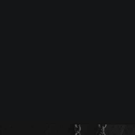
Srebrna biżuteria: 1 szt. –10% • 2 szt. –15% • 3 szt. –20% |
Złota biżuteria: –30% | Do 31.08
Biżuteria męska
Łańcuszki
Srebrny łańcuszek GENIAL
-10%