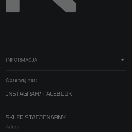
INFORMACJA
KONTAKT
Obserwuj nas:
DOSTAWA I PŁATNOŚĆ
REGULAMIN
INSTAGRAM
FACEBOOK
/
O NAS
CECHA PROBIERCZA
POLITYKA PRYWATNOŚCI
SKLEP STACJONARNY
MAPA SERWISU
WYMIANA I ZWROT
Adres
TABELA ROZMIARÓW