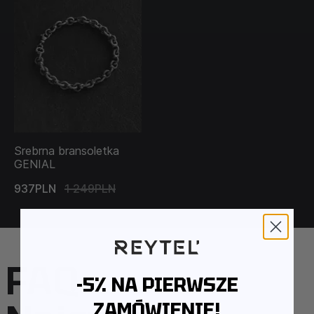
Srebrna bransoletka
GENIAL
937PLN
1 249PLN
FAQ –
-5% NA PIERWSZE
ZAMÓWIENIE!