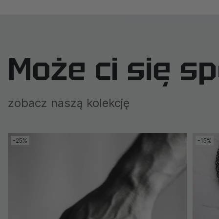
Może ci się s
zobacz naszą kolekcję
-25%
-15%