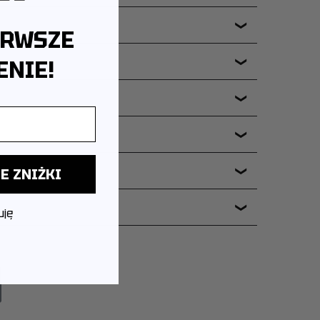
❯
ERWSZE
NIE!
❯
❯
❯
ERIA?
E ZNIŻKI
❯
❯
uję