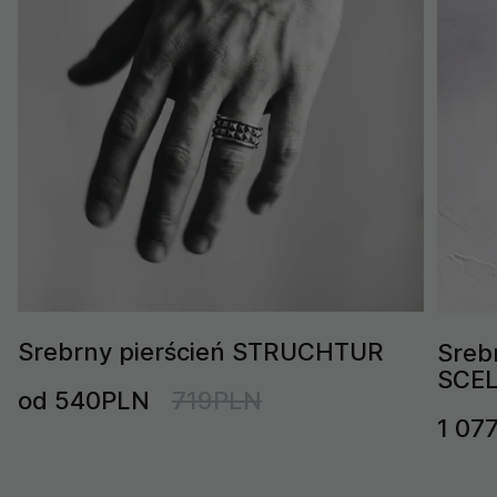
Srebrny pierścień STRUCHTUR
Sreb
SCE
od 540PLN
719PLN
1 07