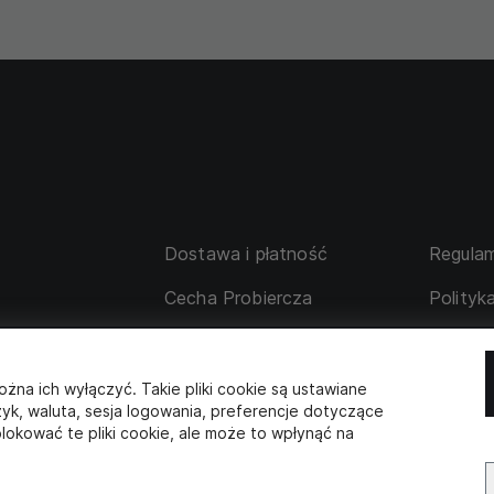
Dostawa i płatność
Regulam
Cecha Probiercza
Polityk
su
Wymiana i zwrot
Tabela 
 korporacyjne
Współpraca z partnerami
ożna ich wyłączyć. Takie pliki cookie są ustawiane
zyk, waluta, sesja logowania, preferencje dotyczące
lokować te pliki cookie, ale może to wpłynąć na
SKLEP STACJONARNY
s: