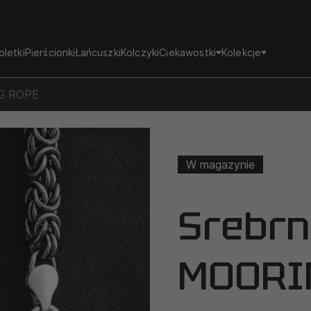
oletki
Pierścionki
Łańcuszki
Kolczyki
Ciekawostki
Kolekcje
NG ROPE
W magazynie
Srebrn
MOORI