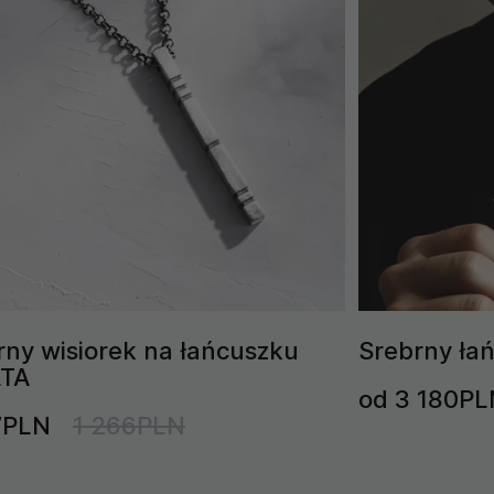
rny wisiorek na łańcuszku
Srebrny ła
LTA
od 3 180PL
7PLN
1 266PLN