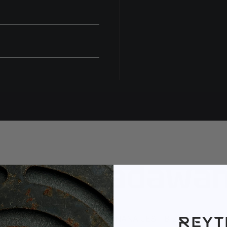
ęściej zadawa
Z JAKIEGO METALU WYKONANA JEST BIŻUTERIA?