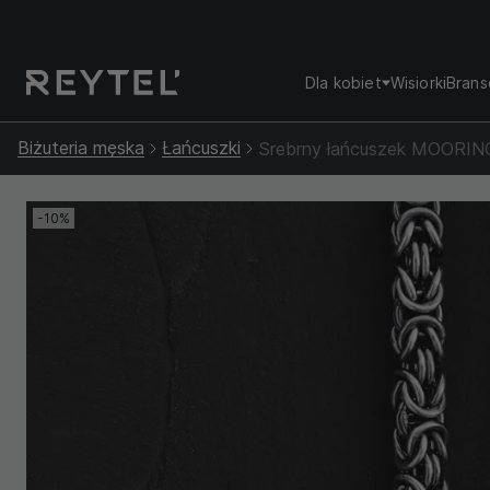
Dla kobiet
Wisiorki
Brans
Biżuteria męska
Łańcuszki
Srebrny łańcuszek MOORI
-10%