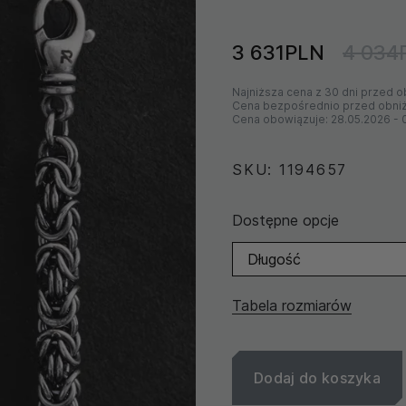
3 631PLN
4 034
Najniższa cena z 30 dni przed o
Cena bezpośrednio przed obni
Cena obowiązuje:
28.05.2026
-
SKU: 1194657
Dostępne opcje
Długość
Tabela rozmiarów
Dodaj do koszyka