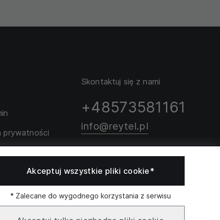
Skontaktuj się z nami
+48573581161
in
info@reytel.pl
a prywatności
rozmiarów
Skontaktuj się z nami:
Akceptuj wszystkie pliki cookie*
Whatsapp
* Zalecane do wygodnego korzystania z serwisu