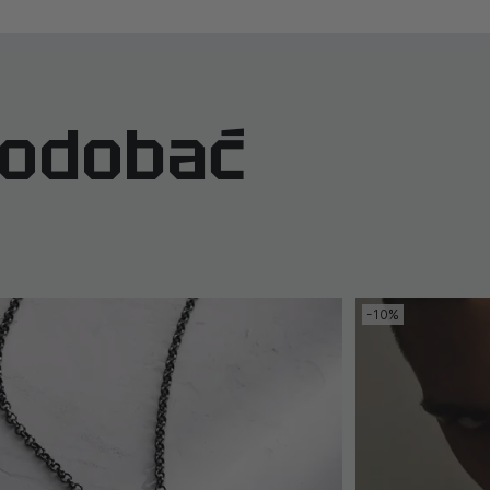
podobać
-10%