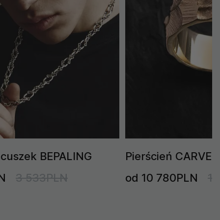
ńcuszek BEPALING
Pierścień CARVER 
N
3 533PLN
od 10 780PLN
1