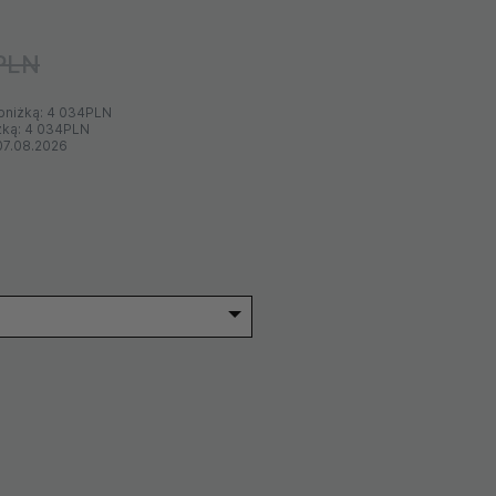
PLN
bniżką:
4 034PLN
żką:
4 034PLN
07.08.2026