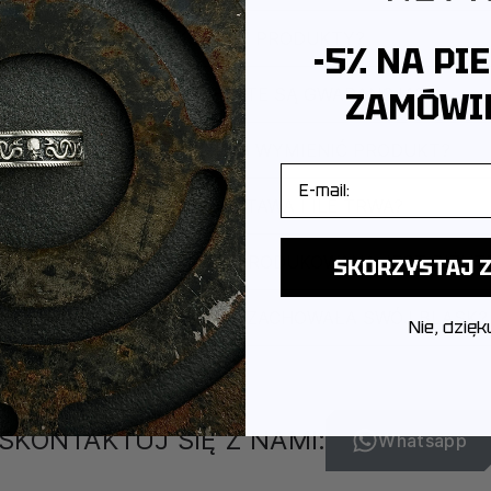
JAK PAKUJEMY PRODUKTY?
-5% NA PI
CZY PRODUKTY OBJĘTE SĄ GWARANCJĄ?
ZAMÓWIE
CZY MOGĘ ZWRÓCIĆ LUB WYMIENIĆ PRODUKT?
E-mail
JAK WYGLĄDA DOSTAWA I ILE TRWA?
POCHODZI MARKA I GDZIE PRODUKOWANA JEST BIŻUT
SKORZYSTAJ Z
JAK DBAĆ O BIŻUTERIĘ, ABY ZACHOWAŁA SWÓJ BLASK?
Nie, dzięk
SKONTAKTUJ SIĘ Z NAMI:
Whatsapp