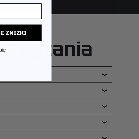
E ZNIŻKI
ne pytania
uję
❯
❯
❯
❯
❯