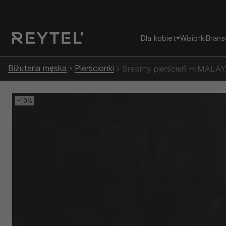
Dla kobiet
Wisiorki
Brans
Biżuteria męska
Pierścionki
Srebrny pierścień HIMALA
-10%