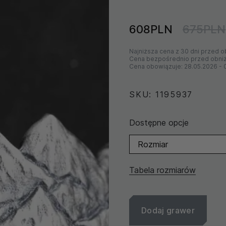
608PLN
675PLN
Najniższa cena z 30 dni przed o
Cena bezpośrednio przed obni
Cena obowiązuje:
28.05.2026
-
SKU: 1195937
Dostępne opcje
Rozmiar
Tabela rozmiarów
Dodaj grawer