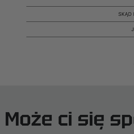
SKĄD 
Może ci się s