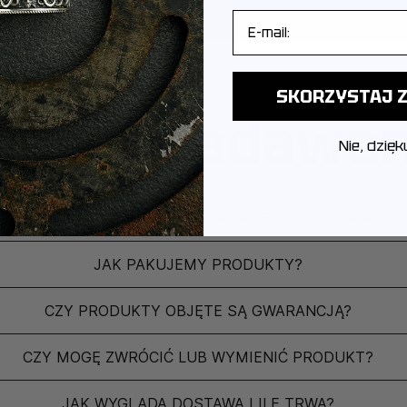
E-mail
SKORZYSTAJ Z
ęściej zadawa
Nie, dzięk
Z JAKIEGO METALU WYKONANA JEST BIŻUTERIA?
JAK PAKUJEMY PRODUKTY?
CZY PRODUKTY OBJĘTE SĄ GWARANCJĄ?
CZY MOGĘ ZWRÓCIĆ LUB WYMIENIĆ PRODUKT?
JAK WYGLĄDA DOSTAWA I ILE TRWA?