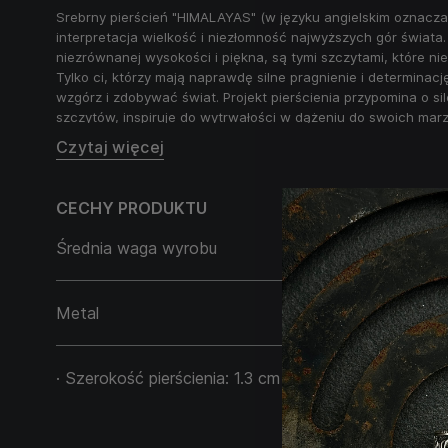
Srebrny pierścień "HIMALAYAS" (
w języku angielskim oznacz
interpretacja wielkość i niezłomność najwyższych gór świata.
niezrównanej wysokości i piękna, są tymi szczytami, które ni
Tylko ci, którzy mają naprawdę silne pragnienie i determinac
wzgórz i zdobywać świat. Projekt pierścienia przypomina o sil
szczytów, inspiruje do wytrwałości w dążeniu do swoich marz
Czytaj więcej
Ta biżuteria odzwierciedla paralelę między wielkością gór a 
osiągnięcia największych wysokości, mimo jakichkolwiek trud
pierścienia podkreśla determinację i siłę ducha, motywuje d
sukcesu niezależnie od przeszkód.
CECHY PRODUKTU
Średnia waga wyrobu
16,20 g
Metal
Srebro 925
· Szerokość pierścienia: 1.3 cm