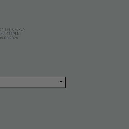
bniżką:
675PLN
żką:
675PLN
09.08.2026