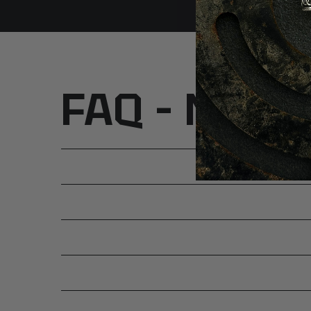
FAQ – Najcz