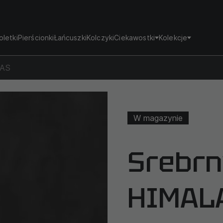
oletki
Pierścionki
Łańcuszki
Kolczyki
Ciekawostki
Kolekcje
YAS
W magazynie
Srebrn
HIMAL