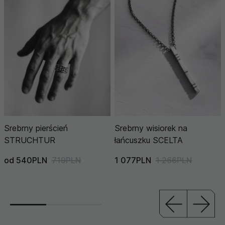
Srebrny pierścień
Srebrny wisiorek na
STRUCHTUR
łańcuszku SCELTA
od 540PLN
719PLN
1 077PLN
1 266PLN