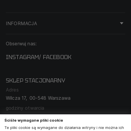
INFORMACJA
KONTAKT
Obserwuj nas:
DOSTAWA I PŁATNOŚĆ
REGULAMIN
INSTAGRAM
FACEBOOK
/
O NAS
CECHA PROBIERCZA
POLITYKA PRYWATNOŚCI
SKLEP STACJONARNY
MAPA SERWISU
WYMIANA I ZWROT
Adres
TABELA ROZMIARÓW
Wilcza 17,
00-548 Warszawa
ZAMÓWIENIA KORPORACYJNE
WSPÓŁPRACA Z PARTNERAMI
godziny otwarcia
poniedziałek - sobota:
11:00 - 19:00
Ściśle wymagane pliki cookie
Te pliki cookie są wymagane do działania witryny i nie można ich