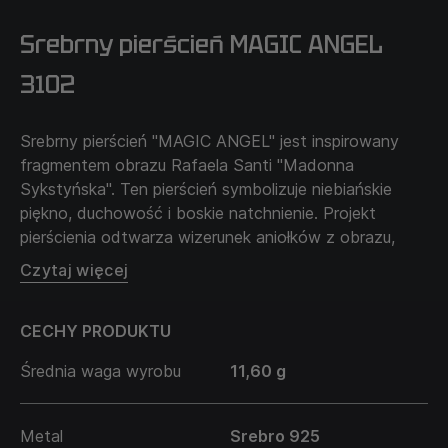
Srebrny pierścień MAGIC ANGEL
3102
Srebrny pierścień "MAGIC ANGEL" jest inspirowany
fragmentem obrazu Rafaela Santi "Madonna
Sykstyńska". Ten pierścień symbolizuje niebiańskie
piękno, duchowość i boskie natchnienie. Projekt
pierścienia odtwarza wizerunek aniołków z obrazu,
podkreślając związek między sztuką a światem
Czytaj więcej
duchowym.
Noszenie tego pierścienia przypomina o znaczeniu
CECHY PRODUKTU
rozwoju duchowego i inspiracji, którą możemy czerpać
ze sztuki. Służy jako potężny symbol wiary i harmonii,
Średnia waga wyrobu
11,60 g
pomagając właścicielowi znaleźć wewnętrzny spokój i
równowagę.
Metal
Srebro 925