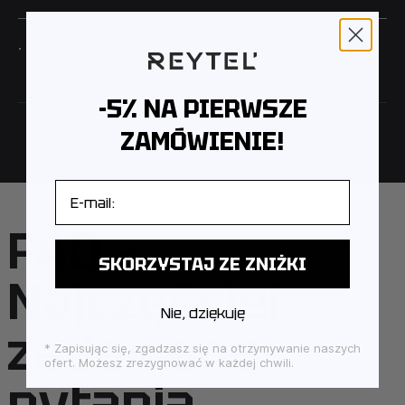
· Szerokość pierścienia: 1.1 cm
-5% NA PIERWSZE
ZAMÓWIENIE!
E-mail
FAQ –
SKORZYSTAJ ZE ZNIŻKI
Najczęściej
Nie, dziękuję
zadawane
* Zapisując się, zgadzasz się na otrzymywanie naszych
ofert. Możesz zrezygnować w każdej chwili.
pytania