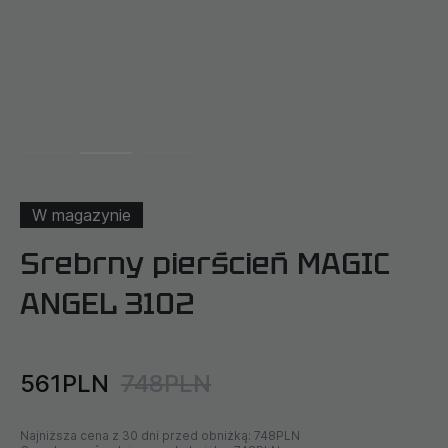
W magazynie
Srebrny pierścień MAGIC
ANGEL 3102
561PLN
748PLN
Najniższa cena z 30 dni przed obniżką:
748PLN