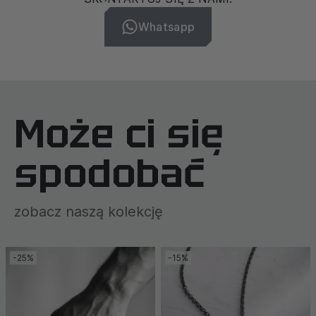
Whatsapp
Może ci się
spodobać
zobacz naszą kolekcję
-25%
-15%