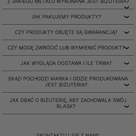
Z JAKIEGO METALU WYKONANA JEST BIŻUTERIA?
❯
JAK PAKUJEMY PRODUKTY?
❯
CZY PRODUKTY OBJĘTE SĄ GWARANCJĄ?
❯
CZY MOGĘ ZWRÓCIĆ LUB WYMIENIĆ PRODUKT?
❯
JAK WYGLĄDA DOSTAWA I ILE TRWA?
❯
SKĄD POCHODZI MARKA I GDZIE PRODUKOWANA
JEST BIŻUTERIA?
❯
JAK DBAĆ O BIŻUTERIĘ, ABY ZACHOWAŁA SWÓJ
BLASK?
❯
SKONTAKTUJ SIĘ Z NAMI: