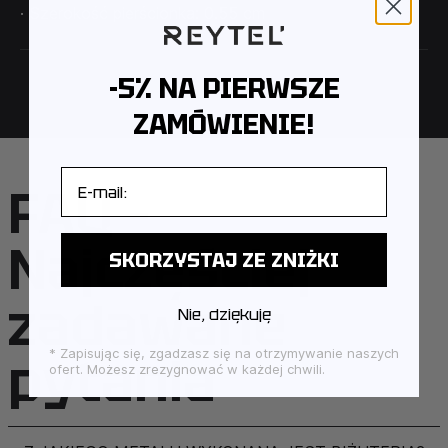
· Szerokość pierścionka: 0.55 cm
-5% NA PIERWSZE
ZAMÓWIENIE!
E-mail
FAQ –
Najczęściej
SKORZYSTAJ ZE ZNIŻKI
zadawane
Nie, dziękuję
pytania
* Zapisując się, zgadzasz się na otrzymywanie naszych
ofert. Możesz zrezygnować w każdej chwili.