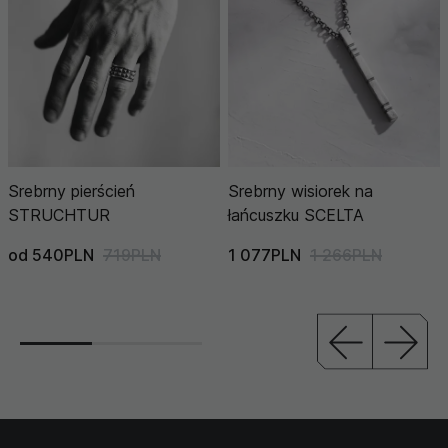
Srebrny pierścień
Srebrny wisiorek na
STRUCHTUR
łańcuszku SCELTA
od 540PLN
719PLN
1 077PLN
1 266PLN