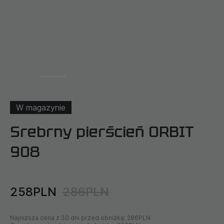
W magazynie
Srebrny pierścień ORBIT
908
258PLN
286PLN
Najniższa cena z 30 dni przed obniżką:
286PLN