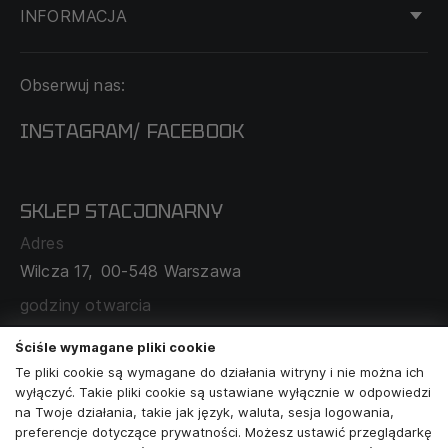
INFORMACJA
KONTAKT
Obserwuj nas:
DOSTAWA I PŁATNOŚĆ
REGULAMIN
INSTAGRAM
FACEBOOK
/
O NAS
CECHA PROBIERCZA
POLITYKA PRYWATNOŚCI
SKLEP STACJONARNY
MAPA SERWISU
WYMIANA I ZWROT
Adres
TABELA ROZMIARÓW
Wilcza 17,
00-548 Warszawa
ZAMÓWIENIA KORPORACYJNE
WSPÓŁPRACA Z PARTNERAMI
godziny otwarcia
poniedziałek - sobota:
11:00 - 19:00
Ściśle wymagane pliki cookie
Te pliki cookie są wymagane do działania witryny i nie można ich
Skontaktuj się z nami
wyłączyć. Takie pliki cookie są ustawiane wyłącznie w odpowiedzi
na Twoje działania, takie jak język, waluta, sesja logowania,
+48573581161
preferencje dotyczące prywatności. Możesz ustawić przeglądarkę