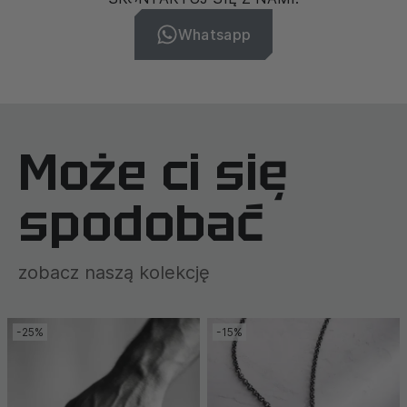
Whatsapp
Może ci się
spodobać
zobacz naszą kolekcję
-25%
-15%