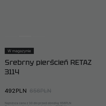
W magazynie
Srebrny pierścień RETAZ
3114
492PLN
656PLN
Najniższa cena z 30 dni przed obniżką:
656PLN