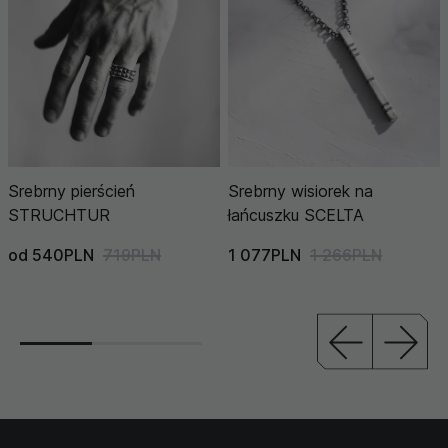
Srebrny pierścień
Srebrny wisiorek na
STRUCHTUR
łańcuszku SCELTA
od 540PLN
719PLN
1 077PLN
1 266PLN