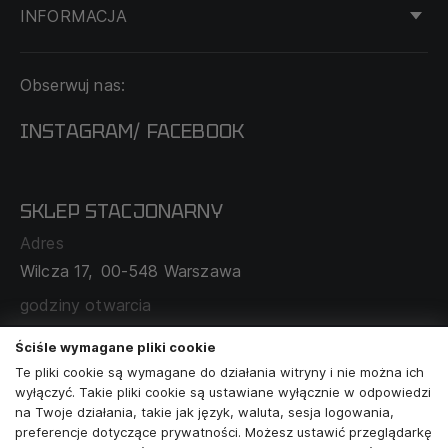
INFORMACJA
KONTAKT
Obserwuj nas:
DOSTAWA I PŁATNOŚĆ
REGULAMIN
INSTAGRAM
FACEBOOK
/
O NAS
CECHA PROBIERCZA
POLITYKA PRYWATNOŚCI
SKLEP STACJONARNY
MAPA SERWISU
WYMIANA I ZWROT
Adres
TABELA ROZMIARÓW
Wilcza 17,
00-548 Warszawa
ZAMÓWIENIA KORPORACYJNE
WSPÓŁPRACA Z PARTNERAMI
godziny otwarcia
poniedziałek - sobota:
11:00 - 19:00
Ściśle wymagane pliki cookie
Te pliki cookie są wymagane do działania witryny i nie można ich
Skontaktuj się z nami
wyłączyć. Takie pliki cookie są ustawiane wyłącznie w odpowiedzi
na Twoje działania, takie jak język, waluta, sesja logowania,
+48573581161
preferencje dotyczące prywatności. Możesz ustawić przeglądarkę