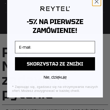
· Szerokość pierścienia: 0.9 cm
-5% NA PIERWSZE
ZAMÓWIENIE!
E-mail
FAQ –
Najczęściej
SKORZYSTAJ ZE ZNIŻKI
zadawane
Nie, dziękuję
pytania
* Zapisując się, zgadzasz się na otrzymywanie naszych
ofert. Możesz zrezygnować w każdej chwili.