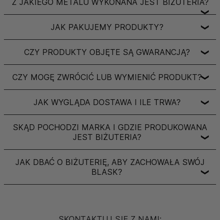
Z JAKIEGO METALU WYKONANA JEST BIŻUTERIA?
❯
JAK PAKUJEMY PRODUKTY?
❯
CZY PRODUKTY OBJĘTE SĄ GWARANCJĄ?
❯
CZY MOGĘ ZWRÓCIĆ LUB WYMIENIĆ PRODUKT?
❯
JAK WYGLĄDA DOSTAWA I ILE TRWA?
❯
SKĄD POCHODZI MARKA I GDZIE PRODUKOWANA
JEST BIŻUTERIA?
❯
JAK DBAĆ O BIŻUTERIĘ, ABY ZACHOWAŁA SWÓJ
BLASK?
❯
SKONTAKTUJ SIĘ Z NAMI: